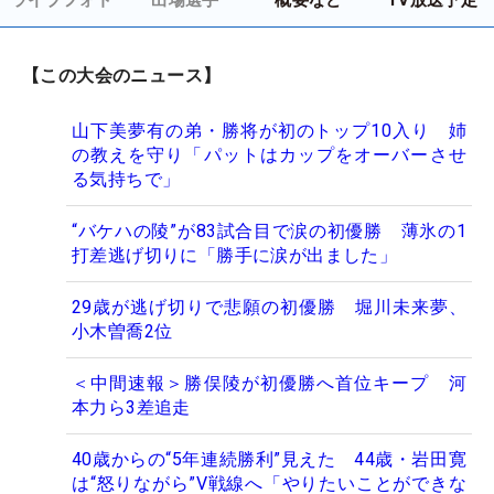
【この大会のニュース】
山下美夢有の弟・勝将が初のトップ10入り 姉
の教えを守り「パットはカップをオーバーさせ
る気持ちで」
“バケハの陵”が83試合目で涙の初優勝 薄氷の1
打差逃げ切りに「勝手に涙が出ました」
29歳が逃げ切りで悲願の初優勝 堀川未来夢、
小木曽喬2位
＜中間速報＞勝俣陵が初優勝へ首位キープ 河
本力ら3差追走
40歳からの“5年連続勝利”見えた 44歳・岩田寛
は“怒りながら”V戦線へ「やりたいことができな