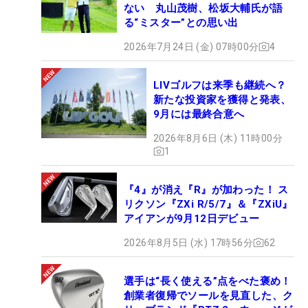
ない 丸山茂樹、松坂大輔氏が語
る“ミスター”との思い出
2026年7月24日 (金) 07時00分
4
LIVゴルフは来季も継続へ？
新たな投資家を獲得と発表、
9月には最終合意へ
2026年8月6日 (木) 11時00分
1
『4』が消え『R』が加わった！ ス
リクソン『ZXi R/5/7』＆『ZXiU』
アイアンが9月12日デビュー
2026年8月5日 (水) 17時56分
62
選手は“長く使える”点をべた褒め！
創業者復帰でソールを見直した、ク