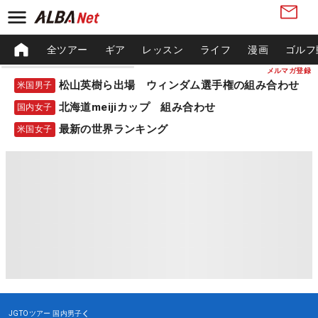
全ツアー
ギア
レッスン
ライフ
漫画
ゴルフ
メルマガ登録
松山英樹ら出場 ウィンダム選手権の組み合わせ
米国男子
北海道meijiカップ 組み合わせ
国内女子
最新の世界ランキング
米国女子
JGTOツアー
国内男子