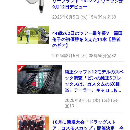
リーブランド『RTZ 2』ウェッジが
9月12日デビュー
2026年8月5日 (水) 15時09分
60
44歳262日のツアー最年長V 福田
侑子の初優勝を支えた14本【勝者
のギア】
2026年8月6日 (木) 08時55分
32
純正シャフト12モデルのスペ
ック調査「ピンの純正Sフレ
ックスは、カスタムの6X相
当」テーラー、キャロ…もチ
ェック！
2026年8月5日 (水) 16時15分
13
10月に新規大会「ドラッグスト
ア・コスモスカップ」開催決定 今