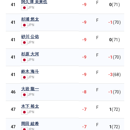
阿久津 未来也
F
-9
0
41
(71)
JPN
杉浦 悠太
F
-9
-1
41
(70)
JPN
砂川 公佑
F
-9
0
41
(71)
JPN
杉原 大河
F
-9
-1
41
(70)
JPN
鈴木 海斗
F
-9
-3
41
(68)
JPN
大岩 龍一
F
-8
-1
46
(70)
JPN
木下 裕太
F
-7
1
47
(72)
JPN
岡田 絃希
F
-7
1
47
(72)
JPN