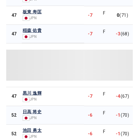
板東 寿匡
F
-7
0
47
(71)
JPN
稲森 佑貴
F
-7
-3
47
(68)
JPN
黒川 逸輝
F
-7
-4
47
(67)
JPN
日高 将史
F
-6
-1
52
(70)
JPN
池田 勇太
F
-6
-1
52
(70)
JPN