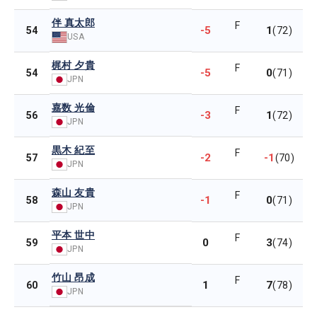
伴 真太郎
F
-5
1
54
(72)
USA
梶村 夕貴
F
-5
0
54
(71)
JPN
嘉数 光倫
F
-3
1
56
(72)
JPN
黒木 紀至
F
-2
-1
57
(70)
JPN
森山 友貴
F
-1
0
58
(71)
JPN
平本 世中
F
0
3
59
(74)
JPN
竹山 昂成
F
1
7
60
(78)
JPN