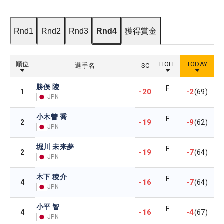
Rnd1
Rnd2
Rnd3
Rnd4
獲得賞金
順位
HOLE
TODAY
選手名
SC
勝俣 陵
F
-20
-2
1
(69)
JPN
小木曽 喬
F
-19
-9
2
(62)
JPN
堀川 未来夢
F
-19
-7
2
(64)
JPN
木下 稜介
F
-16
-7
4
(64)
JPN
小平 智
F
-16
-4
4
(67)
JPN