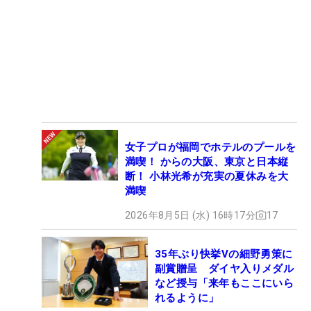
女子プロが福岡でホテルのプールを
満喫！ からの大阪、東京と日本縦
断！ 小林光希が充実の夏休みを大
満喫
2026年8月5日 (水) 16時17分
17
35年ぶり快挙Vの細野勇策に
副賞贈呈 ダイヤ入りメダル
など授与「来年もここにいら
れるように」