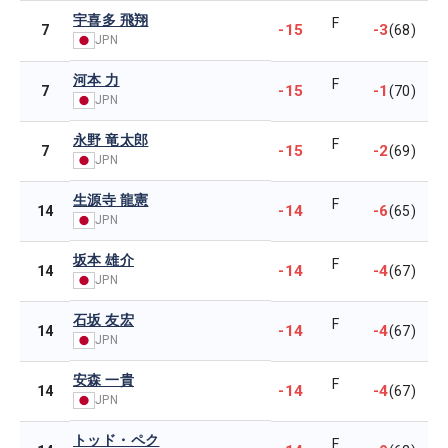
宇喜多 飛翔
F
-15
-3
7
(68)
JPN
河本 力
F
-15
-1
7
(70)
JPN
永野 竜太郎
F
-15
-2
7
(69)
JPN
生源寺 龍憲
F
-14
-6
14
(65)
JPN
坂本 雄介
F
-14
-4
14
(67)
JPN
石坂 友宏
F
-14
-4
14
(67)
JPN
安森 一貴
F
-14
-4
14
(67)
JPN
トッド・ペク
F