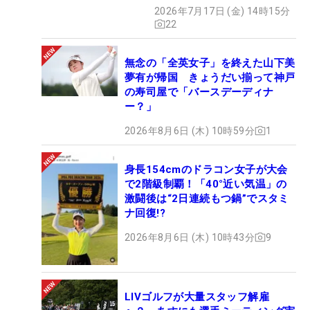
2026年7月17日 (金) 14時15分
22
無念の「全英女子」を終えた山下美
夢有が帰国 きょうだい揃って神戸
の寿司屋で「バースデーディナ
ー？」
2026年8月6日 (木) 10時59分
1
身長154cmのドラコン女子が大会
で2階級制覇！「40°近い気温」の
激闘後は“2日連続もつ鍋”でスタミ
ナ回復!?
2026年8月6日 (木) 10時43分
9
LIVゴルフが大量スタッフ解雇