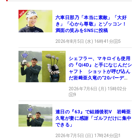
六車日那乃「本当に素敵」「大好
き」「心から尊敬」とゾッコン！
満面の笑みをSNSに投稿
2026年8月5日 (水) 16時41分
5
シェフラー、マキロイも使用
の『Qi4D』と手になじんだシ
ャフト ショットが呼び込ん
だ岩﨑亜久竜の“20バーデ
ィ”【勝者のギア】
2026年7月6日 (月) 15時02分
9
連日の『63』で結婚後初V 岩﨑亜
久竜が妻に感謝「ゴルフだけに集中
できる」
2026年7月5日 (日) 17時24分
1