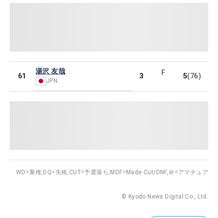
湯沢 友哉
F
3
5
61
(76)
JPN
WD=棄権,
DQ=失格,
CUT=予選落ち,
MDF=Made Cut/DNF,
＠=アマチュア
© Kyodo News Digital Co., Ltd.