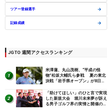
→
ツアー登録選手
→
記録成績
JGTO 週間アクセスランキング
米澤蓮、丸山茂樹、“平成の怪
1
物”松坂大輔氏ら参戦 夏の東北
決戦「岩手県オープン」が8日開
幕
「助けてほしい」のひと言で実現
2
した新規大会 堀川未来夢が訴え
る男子ゴルフ界の実情と開催の舞
台裏