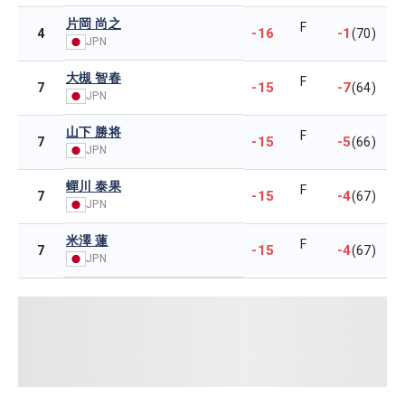
片岡 尚之
F
-16
-1
4
(70)
JPN
大槻 智春
F
-15
-7
7
(64)
JPN
山下 勝将
F
-15
-5
7
(66)
JPN
蟬川 泰果
F
-15
-4
7
(67)
JPN
米澤 蓮
F
-15
-4
7
(67)
JPN