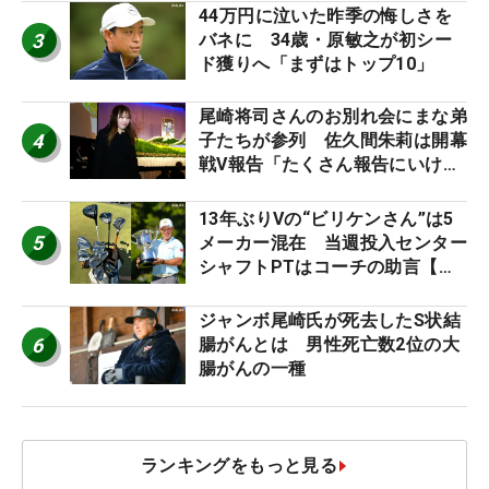
44万円に泣いた昨季の悔しさを
3
バネに 34歳・原敏之が初シー
ド獲りへ「まずはトップ10」
尾崎将司さんのお別れ会にまな弟
4
子たちが参列 佐久間朱莉は開幕
戦V報告「たくさん報告にいける
ように」
13年ぶりVの“ビリケンさん”は5
5
メーカー混在 当週投入センター
シャフトPTはコーチの助言【勝
者のギア】
ジャンボ尾崎氏が死去したS状結
6
腸がんとは 男性死亡数2位の大
腸がんの一種
ランキングをもっと見る