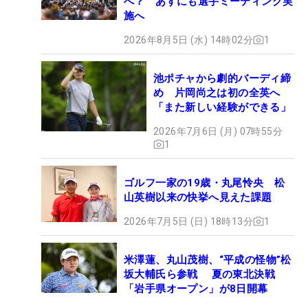
へ？ あすにも選手ミーティング実
施へ
2026年8月5日 (水) 14時02分
1
池ポチャから劇的バーディ締
め 片岡尚之は初の全英へ
「また新しい経験ができる」
2026年7月6日 (月) 07時55分
1
ゴルフ一家の19歳・丸尾怜央 松
山英樹以来の快挙へ見えた課題
2026年7月5日 (日) 18時13分
1
米澤蓮、丸山茂樹、“平成の怪物”松
坂大輔氏ら参戦 夏の東北決戦
「岩手県オープン」が8日開幕