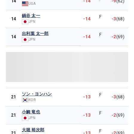
-14
-9
14
(62)
USA
鍋谷 太一
F
-14
-3
14
(68)
JPN
出利葉 太一郎
F
-14
-2
14
(69)
JPN
ソン・ヨンハン
F
-13
-3
21
(68)
KOR
小鯛 竜也
F
-13
-2
21
(69)
JPN
大堀 裕次郎
F
-13
-2
21
(69)