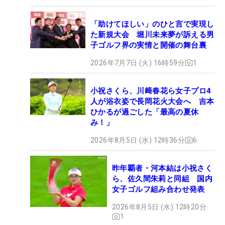
「助けてほしい」のひと言で実現し
た新規大会 堀川未来夢が訴える男
子ゴルフ界の実情と開催の舞台裏
2026年7月7日 (火) 16時59分
1
小祝さくら、川﨑春花ら女子プロ4
人が浴衣姿で長岡花火大会へ 吉本
ひかるが過ごした「最高の夏休
み！」
2026年8月5日 (水) 12時36分
6
昨年覇者・河本結は小祝さく
ら、佐久間朱莉と同組 国内
女子ゴルフ組み合わせ発表
2026年8月5日 (水) 12時20分
1