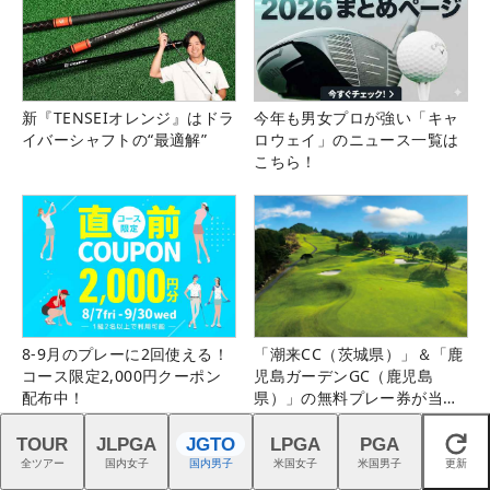
新『TENSEIオレンジ』はドラ
今年も男女プロが強い「キャ
イバーシャフトの“最適解”
ロウェイ」のニュース一覧は
こちら！
8-9月のプレーに2回使える！
「潮来CC（茨城県）」＆「鹿
コース限定2,000円クーポン
児島ガーデンGC（鹿児島
配布中！
県）」の無料プレー券が当た
る！！
TOUR
JLPGA
JGTO
LPGA
PGA
閉じる
全ツアー
国内女子
国内男子
米国女子
米国男子
更新