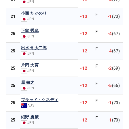
JPN
小西 たかのり
F
-13
-1
21
(70)
JPN
下家 秀琉
F
-12
-4
25
(67)
JPN
出水田 大二郎
F
-12
-4
25
(67)
JPN
片岡 大育
F
-12
-2
25
(69)
JPN
原 敏之
F
-12
-5
25
(66)
JPN
ブラッド・ケネディ
F
-12
-1
25
(70)
AUS
細野 勇策
F
-12
-1
25
(70)
JPN