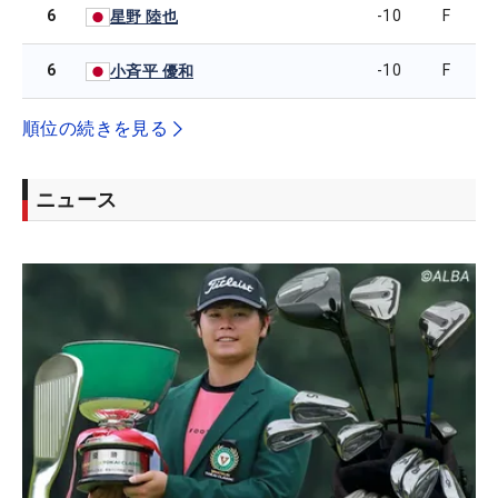
6
-10
F
星野 陸也
6
-10
F
小斉平 優和
順位の続きを見る
ニュース