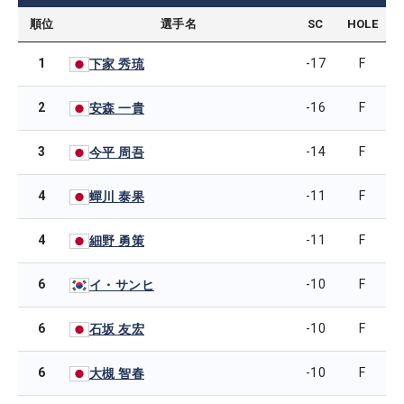
順位
選手名
SC
HOLE
1
-17
F
下家 秀琉
2
-16
F
安森 一貴
3
-14
F
今平 周吾
4
-11
F
蟬川 泰果
4
-11
F
細野 勇策
6
-10
F
イ・サンヒ
6
-10
F
石坂 友宏
6
-10
F
大槻 智春