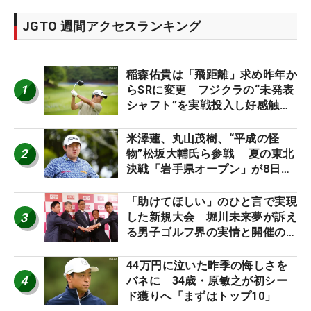
JGTO 週間アクセスランキング
稲森佑貴は「飛距離」求め昨年か
1
らSRに変更 フジクラの“未発表
シャフト”を実戦投入し好感触
「つかまえにいける」【男子ツア
ーのヒトネタ！】
米澤蓮、丸山茂樹、“平成の怪
2
物”松坂大輔氏ら参戦 夏の東北
決戦「岩手県オープン」が8日開
幕
「助けてほしい」のひと言で実現
3
した新規大会 堀川未来夢が訴え
る男子ゴルフ界の実情と開催の舞
台裏
44万円に泣いた昨季の悔しさを
4
バネに 34歳・原敏之が初シー
ド獲りへ「まずはトップ10」