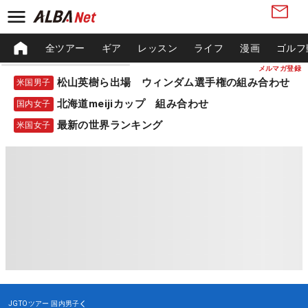
全ツアー
ギア
レッスン
ライフ
漫画
ゴルフ
メルマガ登録
松山英樹ら出場 ウィンダム選手権の組み合わせ
米国男子
北海道meijiカップ 組み合わせ
国内女子
最新の世界ランキング
米国女子
JGTOツアー
国内男子