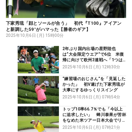
下家秀琉「顔とソールが合う」 初代『T100』アイアン
と新調した59°がハマった【勝者のギア】
2025年10月6日 (月) 15時00分
2年ぶり国内出場の星野陸也
は“大会限定ウエア”で6位 米復
帰に向けて欧州3連戦へ「1つは
勝ちたい、特にスペイン」
2025年10月6日 (月) 12時30分
“練習場のおじさん”を「見返した
かった」 初V遂げた下家秀琉が
大事にするゆっくりスイング
2025年10月6日 (月) 07時54分
トップ10率66.7％でも「今以上
に追求したい」 蝉川泰果が苦杯
をなめた米ツアー日本大会でリベ
ンジへ
2025年10月6日 (月) 07時21分