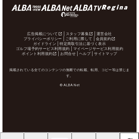
広告掲載について
スタッフ募集
運営会社
プライバシーポリシー
ご利用に際して
会員規約
ガイドライン
特定商取引法に基づく表示
ゴルフ場予約サービス利用規約
マイページサービス利用規約
ポイント利用規約
お問合せ
ヘルプ
サイトマップ
掲載されている全てのコンテンツの無断での転載、転用、コピー等は禁じま
す。
© ALBA Net