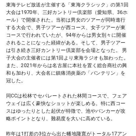
東海テレビ放送が主催する「東海クラシック」の第1回
大会は1970年、三好カントリー倶楽部（愛知県、36ホ
ール）で開催された。当初は男女のツアーが同時進行
する大会で、男子ツアーが西コース、女子ツアーが東
コースで行われていたが、94年からは男女別々に開催
されることになった経緯がある。そして、男子ツアー
は引き続き三好カントリー倶楽部を会場となった。 男
子大会の主催者には第1回より東海ラジオも加わった。
また、2021年からは名古屋に本社を置く総合商社の興
和も加わり、大会名に鎮痛消炎薬の「バンテリン」を
冠した。
同CCは松林でセパレートされた林間コースで、フェア
ウェイは広く豪快なショットが楽しめる。特に西コー
スはゆったりとした起伏が特徴で、池やバンカーが攻
略ポイントとなり、難易度を大いに高めている。
昨年は1打差の3位から出た幡地隆寛がトータル17アン