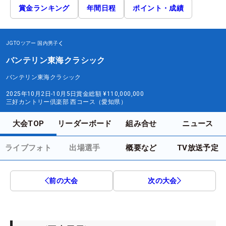
賞金ランキング
年間日程
ポイント・成績
JGTOツアー
国内男子
バンテリン東海クラシック
バンテリン東海クラシック
2025年10月2日-10月5日
賞金総額
¥110,000,000
三好カントリー倶楽部 西コース（愛知県）
大会TOP
リーダーボード
組み合せ
ニュース
ライブフォト
出場選手
概要など
TV放送予定
前の大会
次の大会