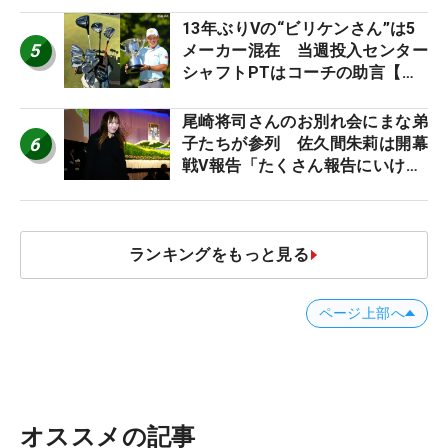
13年ぶりVの“ビリケンさん”は5
5
メーカー混在 当週投入センター
シャフトPTはコーチの助言【勝
者のギア】
尾崎将司さんのお別れ会にまな弟
6
子たちが参列 佐久間朱莉は開幕
戦V報告「たくさん報告にいける
ように」
ランキングをもっと見る
ページ上部へ
オススメの記事