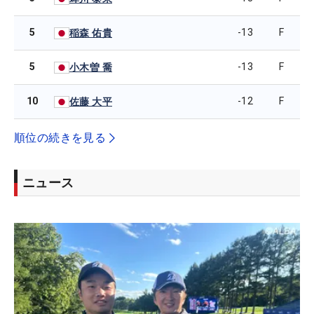
5
-13
F
稲森 佑貴
5
-13
F
小木曽 喬
10
-12
F
佐藤 大平
順位の続きを見る
ニュース