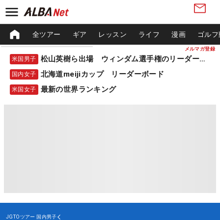
全ツアー
ギア
レッスン
ライフ
漫画
ゴルフ
メルマガ登録
松山英樹ら出場 ウィンダム選手権のリーダーボード
米国男子
北海道meijiカップ リーダーボード
国内女子
最新の世界ランキング
米国女子
JGTOツアー
国内男子