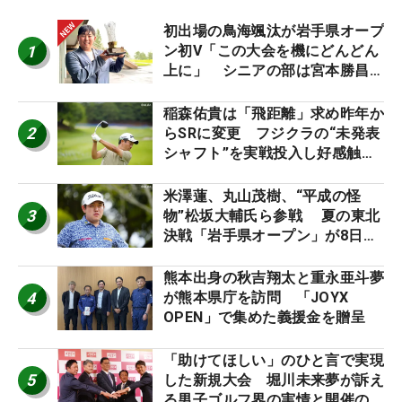
初出場の鳥海颯汰が岩手県オープ
1
ン初V「この大会を機にどんどん
上に」 シニアの部は宮本勝昌が
連覇
稲森佑貴は「飛距離」求め昨年か
2
らSRに変更 フジクラの“未発表
シャフト”を実戦投入し好感触
「つかまえにいける」【男子ツア
ーのヒトネタ！】
米澤蓮、丸山茂樹、“平成の怪
3
物”松坂大輔氏ら参戦 夏の東北
決戦「岩手県オープン」が8日開
幕
熊本出身の秋吉翔太と重永亜斗夢
4
が熊本県庁を訪問 「JOYX
OPEN」で集めた義援金を贈呈
「助けてほしい」のひと言で実現
5
した新規大会 堀川未来夢が訴え
る男子ゴルフ界の実情と開催の舞