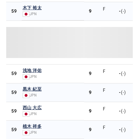
木下 裕太
F
9
-
59
(-)
JPN
浅地 洋佑
F
9
-
59
(-)
JPN
黒木 紀至
F
9
-
59
(-)
JPN
西山 大広
F
9
-
59
(-)
JPN
植木 祥多
F
9
-
59
(-)
JPN