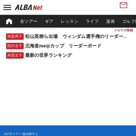
全ツアー
ギア
レッスン
ライフ
漫画
ゴルフ
メルマガ登録
松山英樹ら出場 ウィンダム選手権のリーダーボード
米国男子
北海道meijiカップ リーダーボード
国内女子
最新の世界ランキング
米国女子
JGTOツアー
国内男子