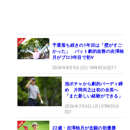
予選落ち続きの1年目は「壁がすご
かった」 パット劇的改善の吉澤柚
月がプロ3年目で初V
2026年8月9日 (日) 16時42分
17
池ポチャから劇的バーディ締
め 片岡尚之は初の全英へ
「また新しい経験ができる」
2026年7月6日 (月) 07時55分
1
22歳・吉澤柚月が念願の初優勝