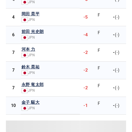
JPN
岡田 晃平
F
-5
-
4
(-)
JPN
前田 光史朗
F
-4
-
6
(-)
JPN
河本 力
F
-2
-
7
(-)
JPN
鈴木 晃祐
F
-2
-
7
(-)
JPN
永野 竜太郎
F
-2
-
7
(-)
JPN
金子 駆大
F
-1
-
10
(-)
JPN