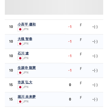
小斉平 優和
F
-1
-
10
(-)
JPN
大槻 智春
F
-1
-
10
(-)
JPN
石川 遼
F
-1
-
10
(-)
JPN
生源寺 龍憲
F
-1
-
10
(-)
JPN
市原 弘大
F
0
-
15
(-)
JPN
堀川 未来夢
F
0
-
15
(-)
JPN