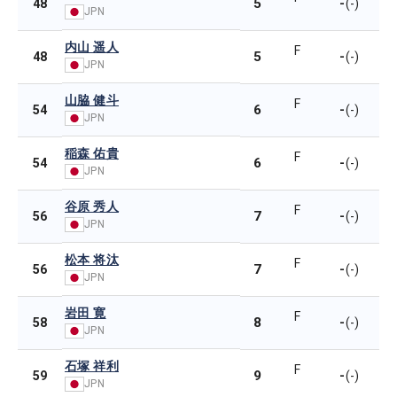
5
-
48
(-)
JPN
内山 遥人
F
5
-
48
(-)
JPN
山脇 健斗
F
6
-
54
(-)
JPN
稲森 佑貴
F
6
-
54
(-)
JPN
谷原 秀人
F
7
-
56
(-)
JPN
松本 将汰
F
7
-
56
(-)
JPN
岩田 寛
F
8
-
58
(-)
JPN
石塚 祥利
F
9
-
59
(-)
JPN