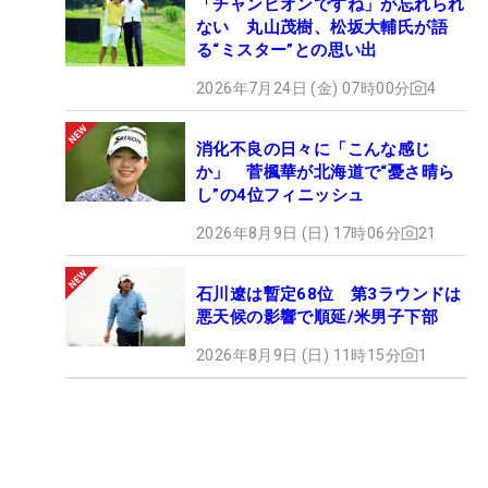
「チャンピオンですね」が忘れられ
ない 丸山茂樹、松坂大輔氏が語
る“ミスター”との思い出
2026年7月24日 (金) 07時00分
4
消化不良の日々に「こんな感じ
か」 菅楓華が北海道で“憂さ晴ら
し”の4位フィニッシュ
2026年8月9日 (日) 17時06分
21
石川遼は暫定68位 第3ラウンドは
悪天候の影響で順延/米男子下部
2026年8月9日 (日) 11時15分
1