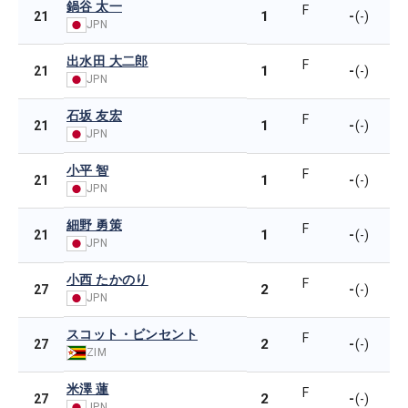
鍋谷 太一
F
1
-
21
(-)
JPN
出水田 大二郎
F
1
-
21
(-)
JPN
石坂 友宏
F
1
-
21
(-)
JPN
小平 智
F
1
-
21
(-)
JPN
細野 勇策
F
1
-
21
(-)
JPN
小西 たかのり
F
2
-
27
(-)
JPN
スコット・ビンセント
F
2
-
27
(-)
ZIM
米澤 蓮
F
2
-
27
(-)
JPN