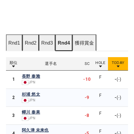
Rnd1
Rnd2
Rnd3
Rnd4
獲得賞金
順位
HOLE
TODAY
選手名
SC
長野 泰雅
F
-10
-
1
(-)
JPN
杉浦 悠太
F
-9
-
2
(-)
JPN
蟬川 泰果
F
-8
-
3
(-)
JPN
阿久津 未来也
F
-5
-
4
(-)