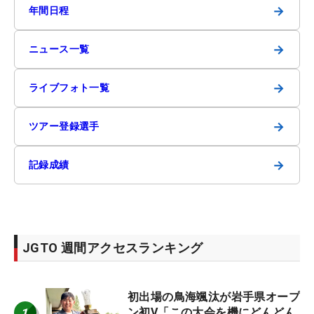
→
年間日程
→
ニュース一覧
→
ライブフォト一覧
→
ツアー登録選手
→
記録成績
JGTO 週間アクセスランキング
初出場の鳥海颯汰が岩手県オープ
1
ン初V「この大会を機にどんどん