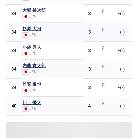
大堀 裕次郎
F
3
-
34
(-)
JPN
杉原 大河
F
3
-
34
(-)
JPN
小袋 秀人
F
3
-
34
(-)
JPN
内藤 寛太郎
F
3
-
34
(-)
JPN
竹安 俊也
F
3
-
34
(-)
JPN
川上 優大
F
4
-
40
(-)
JPN