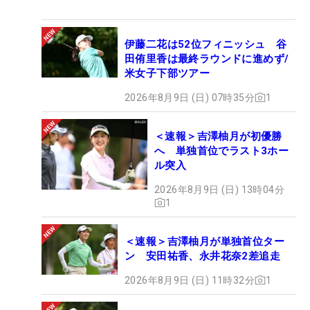
伊藤二花は52位フィニッシュ 谷
田侑里香は最終ラウンドに進めず/
米女子下部ツアー
2026年8月9日 (日) 07時35分
1
＜速報＞吉澤柚月が初優勝
へ 単独首位でラスト3ホー
ル突入
2026年8月9日 (日) 13時04分
1
＜速報＞吉澤柚月が単独首位ター
ン 安田祐香、永井花奈2差追走
2026年8月9日 (日) 11時32分
1