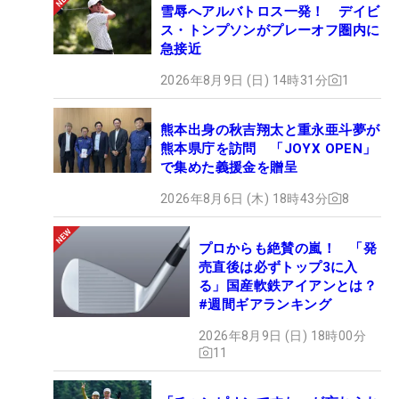
雪辱へアルバトロス一発！ デイビ
ス・トンプソンがプレーオフ圏内に
急接近
2026年8月9日 (日) 14時31分
1
熊本出身の秋吉翔太と重永亜斗夢が
熊本県庁を訪問 「JOYX OPEN」
で集めた義援金を贈呈
2026年8月6日 (木) 18時43分
8
プロからも絶賛の嵐！ 「発
売直後は必ずトップ3に入
る」国産軟鉄アイアンとは？
#週間ギアランキング
2026年8月9日 (日) 18時00分
11