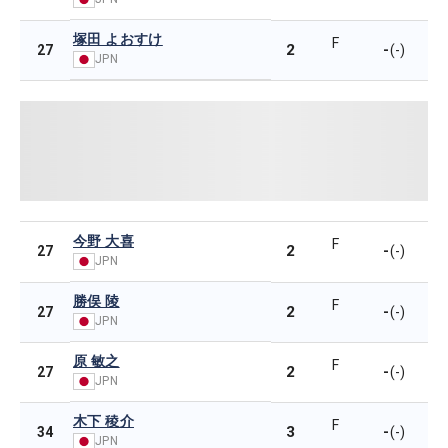
塚田 よおすけ
F
2
-
27
(-)
JPN
今野 大喜
F
2
-
27
(-)
JPN
勝俣 陵
F
2
-
27
(-)
JPN
原 敏之
F
2
-
27
(-)
JPN
木下 稜介
F
3
-
34
(-)
JPN