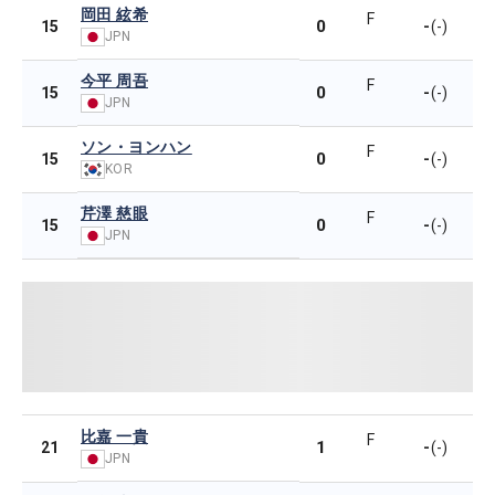
岡田 絃希
F
0
-
15
(-)
JPN
今平 周吾
F
0
-
15
(-)
JPN
ソン・ヨンハン
F
0
-
15
(-)
KOR
芹澤 慈眼
F
0
-
15
(-)
JPN
比嘉 一貴
F
1
-
21
(-)
JPN