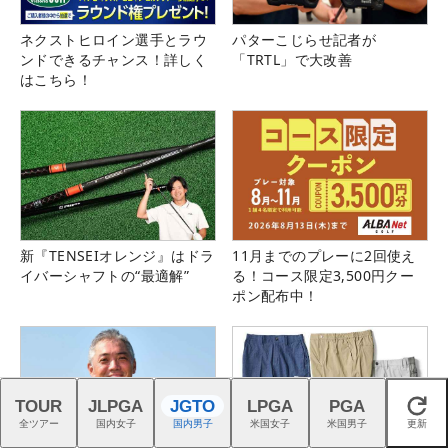
ネクストヒロイン選手とラウ
パターこじらせ記者が
ンドできるチャンス！詳しく
「TRTL」で大改善
はこちら！
新『TENSEIオレンジ』はドラ
11月までのプレーに2回使え
イバーシャフトの“最適解”
る！コース限定3,500円クー
ポン配布中！
TOUR
JLPGA
JGTO
LPGA
PGA
閉じる
全ツアー
国内女子
国内男子
米国女子
米国男子
更新