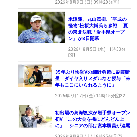
2026年8月9日 (日) 09時28分
1
米澤蓮、丸山茂樹、“平成の
怪物”松坂大輔氏ら参戦 夏
の東北決戦「岩手県オープ
ン」が8日開幕
2026年8月5日 (水) 11時30分
1
35年ぶり快挙Vの細野勇策に副賞贈
呈 ダイヤ入りメダルなど授与「来
年もここにいられるように」
2026年7月17日 (金) 14時15分
22
初出場の鳥海颯汰が岩手県オープン
初V「この大会を機にどんどん上
に」 シニアの部は宮本勝昌が連覇
2026年8月8日 (土) 18時25分
72