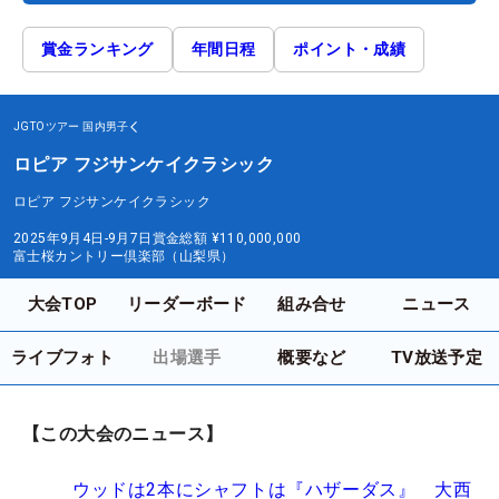
賞金ランキング
年間日程
ポイント・成績
JGTOツアー
国内男子
ロピア フジサンケイクラシック
ロピア フジサンケイクラシック
2025年9月4日-9月7日
賞金総額
¥110,000,000
富士桜カントリー倶楽部（山梨県）
大会TOP
リーダーボード
組み合せ
ニュース
ライブフォト
出場選手
概要など
TV放送予定
【この大会のニュース】
ウッドは2本にシャフトは『ハザーダス』 大西