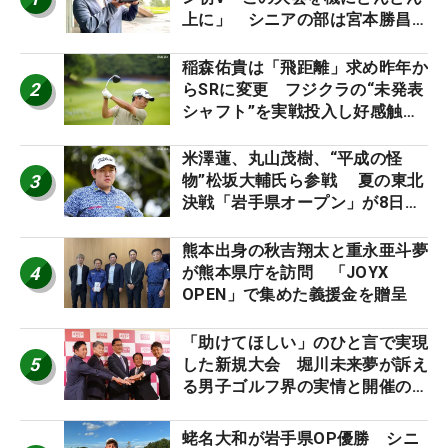
上に」 シニアの部は宮本勝昌が
連覇
稲森佑貴は「飛距離」求め昨年か
2
らSRに変更 フジクラの“未発表
シャフト”を実戦投入し好感触
「つかまえにいける」【男子ツア
ーのヒトネタ！】
米澤蓮、丸山茂樹、“平成の怪
3
物”松坂大輔氏ら参戦 夏の東北
決戦「岩手県オープン」が8日開
幕
熊本出身の秋吉翔太と重永亜斗夢
4
が熊本県庁を訪問 「JOYX
OPEN」で集めた義援金を贈呈
「助けてほしい」のひと言で実現
5
した新規大会 堀川未来夢が訴え
る男子ゴルフ界の実情と開催の舞
台裏
蛯名大和が岩手県OP優勝 シニ