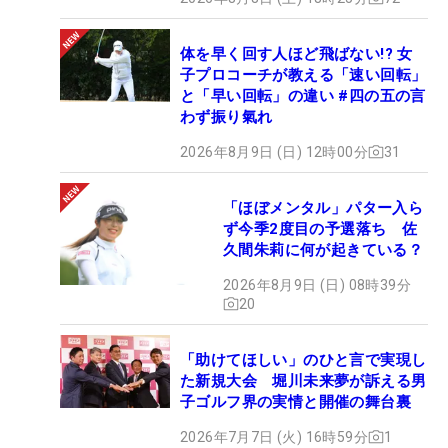
体を早く回す人ほど飛ばない!? 女
子プロコーチが教える「速い回転」
と「早い回転」の違い #四の五の言
わず振り氣れ
2026年8月9日 (日) 12時00分
31
「ほぼメンタル」パター入ら
ず今季2度目の予選落ち 佐
久間朱莉に何が起きている？
2026年8月9日 (日) 08時39分
20
「助けてほしい」のひと言で実現し
た新規大会 堀川未来夢が訴える男
子ゴルフ界の実情と開催の舞台裏
2026年7月7日 (火) 16時59分
1