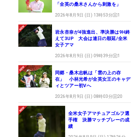
「全英の桑木さんから刺激を」
2026年8月9日 (日) 13時53分
1
岩永杏奈が4強進出、準決勝は9H終
えて3UP 大会は連日の順延/全米
女子アマ
2026年8月9日 (日) 09時39分
1
同郷・桑木志帆は「雲の上の存
在」 小林光希が全英女王のキャデ
ィとツアー初Vへ
2026年8月9日 (日) 08時03分
20
全米女子アマチュアゴルフ選
手権 決勝マッチプレーの成
績
2026年8月9日 (日) 17時26分