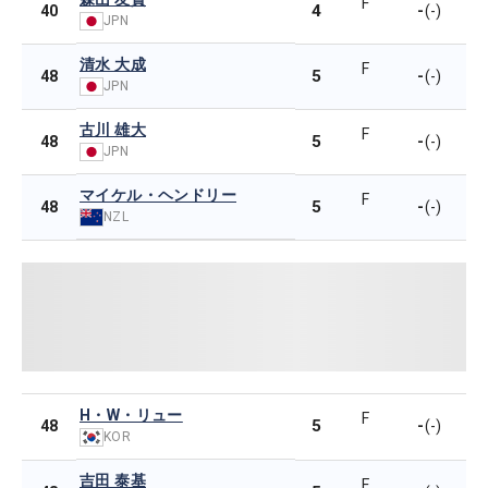
F
4
-
40
(-)
JPN
清水 大成
F
5
-
48
(-)
JPN
古川 雄大
F
5
-
48
(-)
JPN
マイケル・ヘンドリー
F
5
-
48
(-)
NZL
H・W・リュー
F
5
-
48
(-)
KOR
吉田 泰基
F