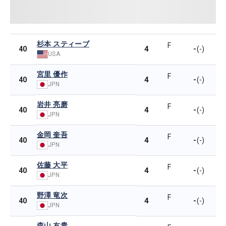
杉本 スティーブ
F
4
-
40
(-)
USA
宮里 優作
F
4
-
40
(-)
JPN
岩井 亮磨
F
4
-
40
(-)
JPN
金岡 奎吾
F
4
-
40
(-)
JPN
佐藤 大平
F
4
-
40
(-)
JPN
野澤 竜次
F
4
-
40
(-)
JPN
森山 友貴