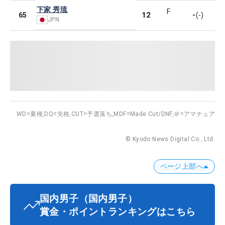
下家 秀琉
F
12
-
65
(-)
JPN
WD=棄権,
DQ=失格,
CUT=予選落ち,
MDF=Made Cut/DNF,
＠=アマチュア
© Kyodo News Digital Co., Ltd.
ページ上部へ
国内男子
（国内男子）
賞金・ポイントランキングはこちら