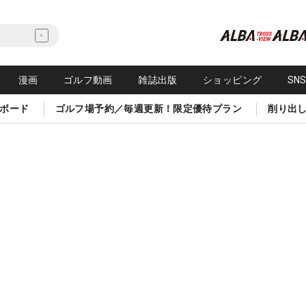
漫画
ゴルフ動画
雑誌出版
ショッピング
SN
ボード
ゴルフ場予約／毎週更新！限定優待プラン
削り出