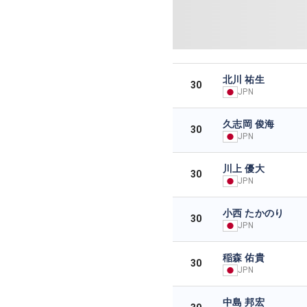
北川 祐生
30
JPN
久志岡 俊海
30
JPN
川上 優大
30
JPN
小西 たかのり
30
JPN
稲森 佑貴
30
JPN
中島 邦宏