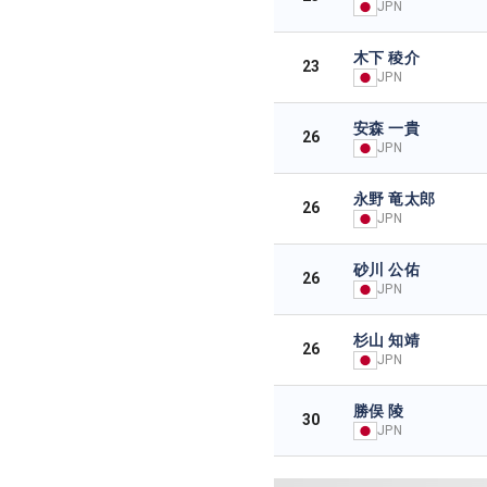
JPN
木下 稜介
23
JPN
安森 一貴
26
JPN
永野 竜太郎
26
JPN
砂川 公佑
26
JPN
杉山 知靖
26
JPN
勝俣 陵
30
JPN