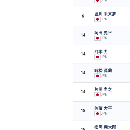
JPN
堀川 未来夢
9
JPN
岡田 晃平
14
JPN
河本 力
14
JPN
時松 源藏
14
JPN
片岡 尚之
14
JPN
佐藤 大平
18
JPN
松岡 翔大郎
18