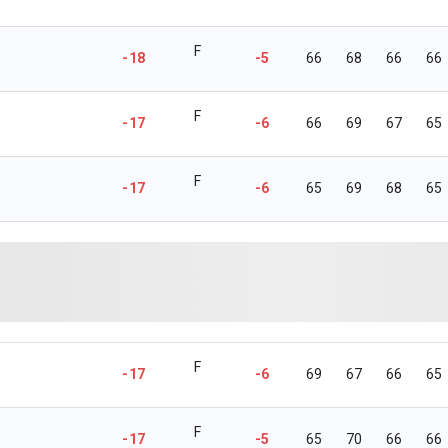
F
-18
-5
66
68
66
66
F
-17
-6
66
69
67
65
F
-17
-6
65
69
68
65
F
-17
-6
69
67
66
65
F
-17
-5
65
70
66
66