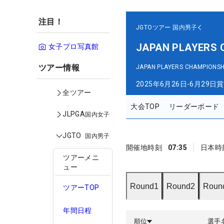
注目！
JGTOツアー
国内男子
JAPAN PLAYERS
女子プロ写真館
ツアー情報
JAPAN PLAYERS CHAMPION
2025年6月26日-6月29日
賞
全ツアー
大会TOP
リーダーボード
JLPGA
国内女子
JGTO
国内男子
開催地時刻
07:35
日本時
ツアーメニ
ュー
Round1
Round2
Roun
ツアーTOP
年間日程
順位
選手