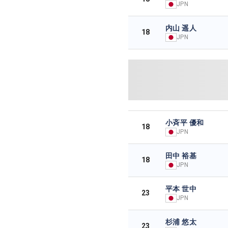
JPN
内山 遥人
18
JPN
小斉平 優和
18
JPN
田中 裕基
18
JPN
平本 世中
23
JPN
杉浦 悠太
23