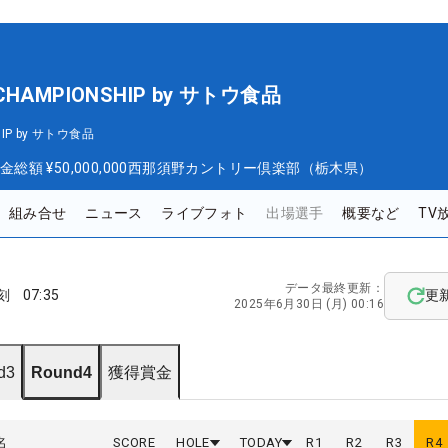
 CHAMPIONSHIP by サトウ食品
SHIP by サトウ食品
金総額
¥50,000,000
西那須野カントリー倶楽部（栃木県）
組み合せ
ニュース
ライブフォト
出場選手
概要など
TV
データ最終更新：
刻
07:35
更
2025年6月30日 (月) 00:16
d3
Round4
獲得賞金
名
SCORE
HOLE
TODAY
R
1
R
2
R
3
R
4