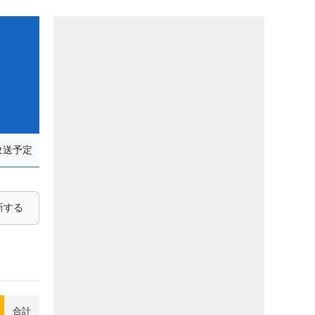
放送予定
新する
合計