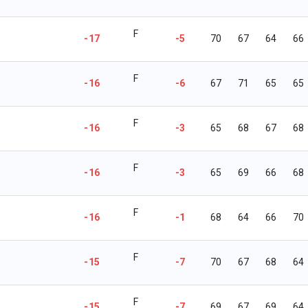
F
-17
-5
70
67
64
66
F
-16
-6
67
71
65
65
F
-16
-3
65
68
67
68
F
-16
-3
65
69
66
68
F
-16
-1
68
64
66
70
F
-15
-7
70
67
68
64
F
-15
-7
69
67
69
64