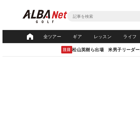
全ツアー
ギア
レッスン
ライフ
松山英樹ら出場 米男子リーダー
注目