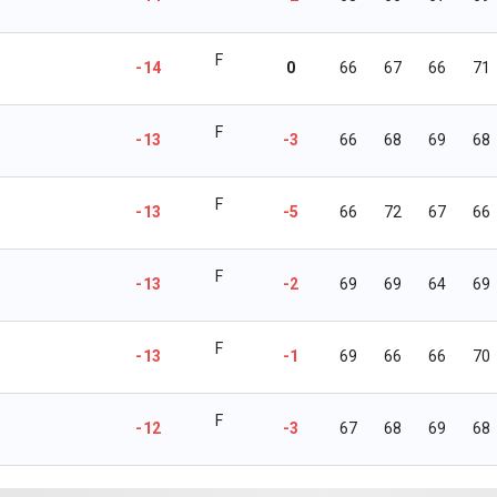
F
-14
0
66
67
66
71
F
-13
-3
66
68
69
68
F
-13
-5
66
72
67
66
F
-13
-2
69
69
64
69
F
-13
-1
69
66
66
70
F
-12
-3
67
68
69
68