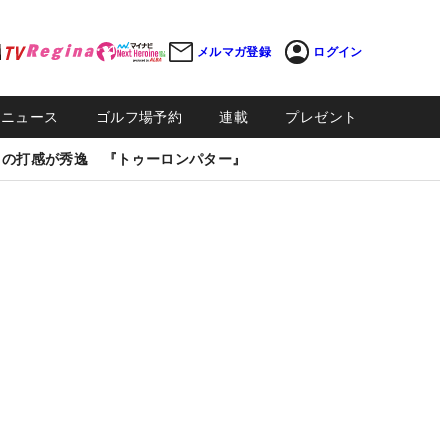
メルマガ登録
ログイン
Sニュース
ゴルフ場予約
連載
プレゼント
しの打感が秀逸 『トゥーロンパター』