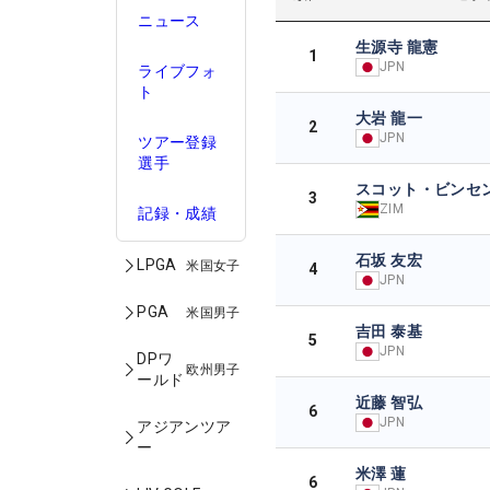
ニュース
生源寺 龍憲
1
JPN
ライブフォ
ト
大岩 龍一
2
JPN
ツアー登録
選手
スコット・ビンセ
3
ZIM
記録・成績
石坂 友宏
LPGA
米国女子
4
JPN
PGA
米国男子
吉田 泰基
5
JPN
DPワ
欧州男子
ールド
近藤 智弘
6
JPN
アジアンツア
ー
米澤 蓮
6