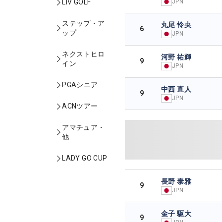
JPN
LIV GOLF
ステップ・ア
丸尾 怜央
6
ップ
JPN
ネクストヒロ
河野 祐輝
9
イン
JPN
PGAシニア
中西 直人
9
JPN
ACNツアー
アマチュア・
他
LADY GO CUP
長野 泰雅
9
JPN
金子 駆大
9