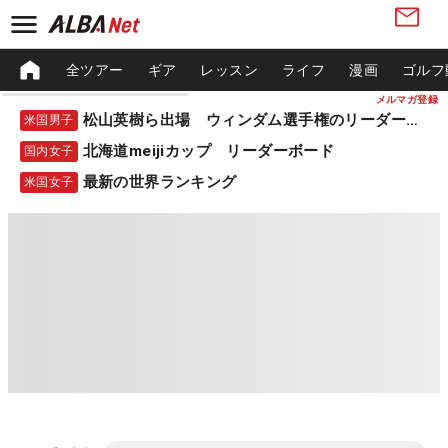
全ツアー
ギア
レッスン
ライフ
漫画
ゴルフ
メルマガ登録
松山英樹ら出場 ウィンダム選手権のリーダーボード
米国男子
北海道meijiカップ リーダーボード
国内女子
最新の世界ランキング
米国女子