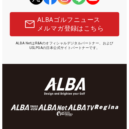
ALBAゴルフニュース
メルマガ登録はこちら
ALBA NetはR&Aのオフィシャルデジタルパートナー、および
USLPGAの日本公式サイトパートナーです。