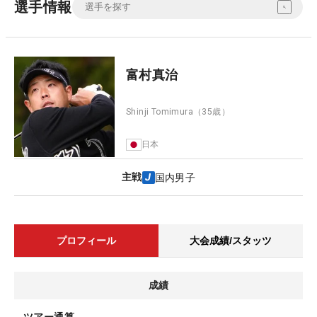
選手情報
富村真治
Shinji Tomimura
（35歳）
日本
主戦
国内男子
プロフィール
大会成績/スタッツ
成績