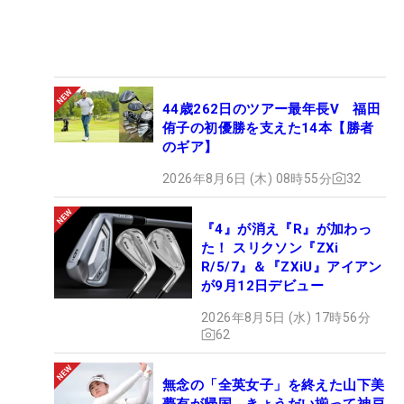
44歳262日のツアー最年長V 福田
侑子の初優勝を支えた14本【勝者
のギア】
2026年8月6日 (木) 08時55分
32
『4』が消え『R』が加わっ
た！ スリクソン『ZXi
R/5/7』＆『ZXiU』アイアン
が9月12日デビュー
2026年8月5日 (水) 17時56分
62
無念の「全英女子」を終えた山下美
夢有が帰国 きょうだい揃って神戸