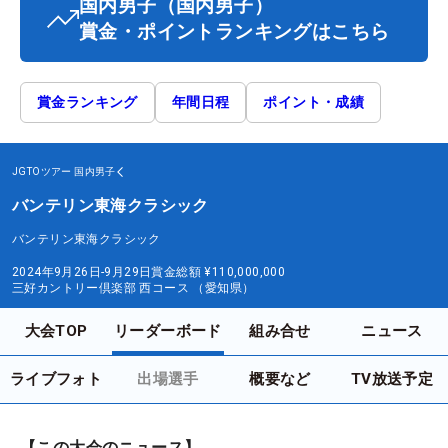
国内男子
（国内男子）
賞金・ポイントランキングはこちら
賞金ランキング
年間日程
ポイント・成績
JGTOツアー
国内男子
バンテリン東海クラシック
バンテリン東海クラシック
2024年9月26日-9月29日
賞金総額
¥110,000,000
三好カントリー倶楽部 西コース （愛知県）
大会TOP
リーダーボード
組み合せ
ニュース
ライブフォト
出場選手
概要など
TV放送予定
【この大会のニュース】