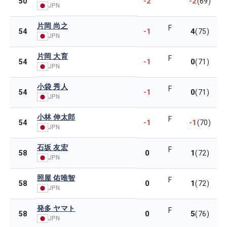
-2
-2
50
(69)
JPN
片岡 尚之
F
-1
4
54
(75)
JPN
片岡 大育
F
-1
0
54
(71)
JPN
小袋 秀人
F
-1
0
54
(71)
JPN
小林 伸太郎
F
-1
-1
54
(70)
JPN
石坂 友宏
F
0
1
58
(72)
JPN
照屋 佑唯智
F
0
1
58
(72)
JPN
発多 ヤマト
F
0
5
58
(76)
JPN