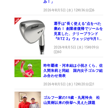
み！」
2026年8月5日 (水) 12時36分
6
選手は“長く使える”点をべた
褒め！ 創業者復帰でソールを
見直した、クリーブランド
『RTZ 2』ウェッジが9月12
日デビュー
2026年8月5日 (水) 15時09分
60
昨年覇者・河本結は小祝さくら、佐
久間朱莉と同組 国内女子ゴルフ組
み合わせ発表
2026年8月5日 (水) 12時20分
1
ゴルフ一家の19歳・丸尾怜央 松
山英樹以来の快挙へ見えた課題