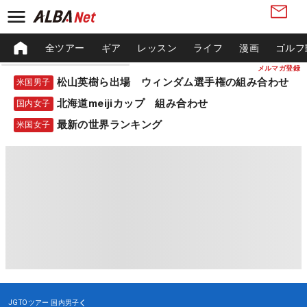
全ツアー
ギア
レッスン
ライフ
漫画
ゴルフ
メルマガ登録
松山英樹ら出場 ウィンダム選手権の組み合わせ
米国男子
北海道meijiカップ 組み合わせ
国内女子
最新の世界ランキング
米国女子
JGTOツアー
国内男子