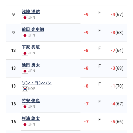
浅地 洋佑
F
-9
-4
9
(67)
JPN
前田 光史朗
F
-9
-3
9
(68)
JPN
下家 秀琉
F
-8
-7
13
(64)
JPN
池田 勇太
F
-8
-3
13
(68)
JPN
ソン・ヨンハン
F
-8
-1
13
(70)
KOR
竹安 俊也
F
-7
-4
16
(67)
JPN
杉浦 悠太
F
-7
-5
16
(66)
JPN