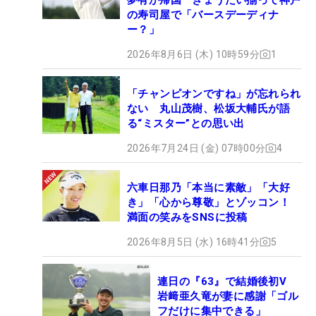
の寿司屋で「バースデーディナ
ー？」
2026年8月6日 (木) 10時59分
1
「チャンピオンですね」が忘れられ
ない 丸山茂樹、松坂大輔氏が語
る“ミスター”との思い出
2026年7月24日 (金) 07時00分
4
六車日那乃「本当に素敵」「大好
き」「心から尊敬」とゾッコン！
満面の笑みをSNSに投稿
2026年8月5日 (水) 16時41分
5
連日の『63』で結婚後初V
岩﨑亜久竜が妻に感謝「ゴル
フだけに集中できる」