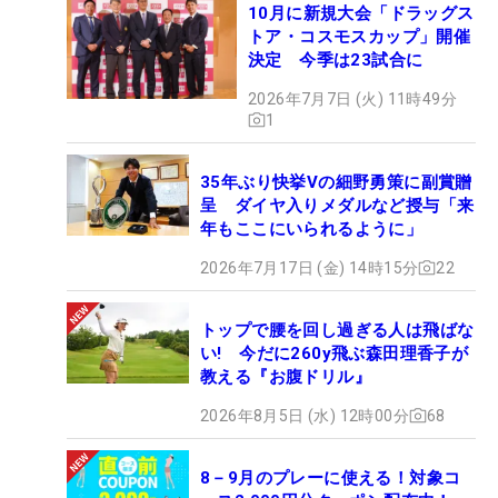
10月に新規大会「ドラッグス
トア・コスモスカップ」開催
決定 今季は23試合に
2026年7月7日 (火) 11時49分
1
35年ぶり快挙Vの細野勇策に副賞贈
呈 ダイヤ入りメダルなど授与「来
年もここにいられるように」
2026年7月17日 (金) 14時15分
22
トップで腰を回し過ぎる人は飛ばな
い! 今だに260y飛ぶ森田理香子が
教える『お腹ドリル』
2026年8月5日 (水) 12時00分
68
8－9月のプレーに使える！対象コ