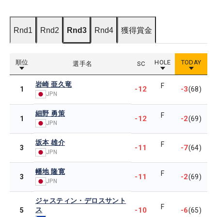
Rnd1
Rnd2
Rnd3
Rnd4
獲得賞金
順位
HOLE
TODAY
選手名
SC
岩崎 亜久竜
F
-12
-3
1
(68)
JPN
細野 勇策
F
-12
-2
1
(69)
JPN
坂本 雄介
F
-11
-7
3
(64)
JPN
幡地 隆寛
F
-11
-2
3
(69)
JPN
ジャスティン・デロスサント
F
ス
-10
-6
5
(65)