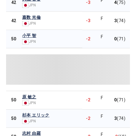
F
-3
4
42
(75)
JPN
嘉数 光倫
F
-3
3
42
(74)
JPN
小平 智
F
-2
0
50
(71)
JPN
原 敏之
F
-2
0
50
(71)
JPN
杉本 エリック
F
-2
3
50
(74)
JPN
志村 由羅
F