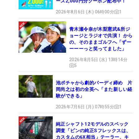
ース2,000円分クーポン配布中！
2026年8月6日 (木) 06時00分
1
青木瀬令奈が木梨憲武&所ジ
ョージとラジオで共演！ から
の、そのままゴルフへ「ずー
ーーーっと笑ってました」
2026年8月5日 (水) 13時14分
5
池ポチャから劇的バーディ締め 片
岡尚之は初の全英へ「また新しい経
験ができる」
2026年7月6日 (月) 07時55分
1
純正シャフト12モデルのスペック
調査「ピンの純正Sフレックスは、
カスタムの6X相当」テーラー、キ