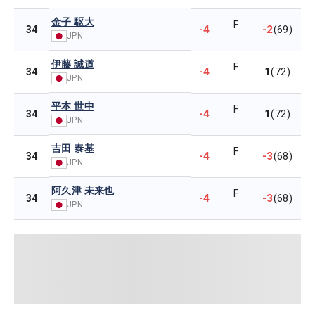
金子 駆大
F
-4
-2
34
(69)
JPN
伊藤 誠道
F
-4
1
34
(72)
JPN
平本 世中
F
-4
1
34
(72)
JPN
吉田 泰基
F
-4
-3
34
(68)
JPN
阿久津 未来也
F
-4
-3
34
(68)
JPN