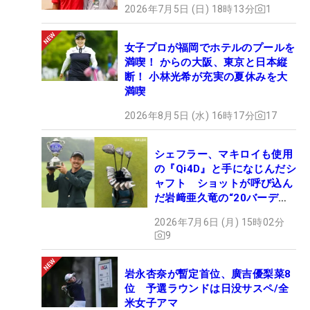
2026年7月5日 (日) 18時13分
1
女子プロが福岡でホテルのプールを
満喫！ からの大阪、東京と日本縦
断！ 小林光希が充実の夏休みを大
満喫
2026年8月5日 (水) 16時17分
17
シェフラー、マキロイも使用
の『Qi4D』と手になじんだシ
ャフト ショットが呼び込ん
だ岩﨑亜久竜の“20バーデ
ィ”【勝者のギア】
2026年7月6日 (月) 15時02分
9
岩永杏奈が暫定首位、廣吉優梨菜8
位 予選ラウンドは日没サスペ/全
米女子アマ