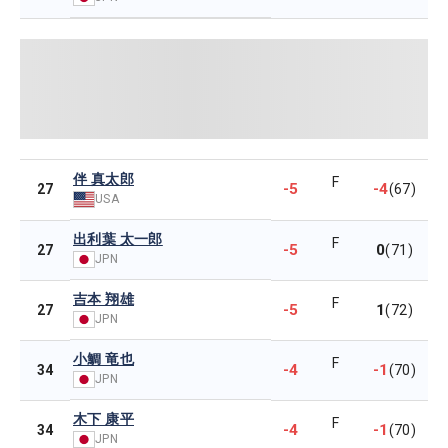
伴 真太郎
F
-5
-4
27
(67)
USA
出利葉 太一郎
F
-5
0
27
(71)
JPN
吉本 翔雄
F
-5
1
27
(72)
JPN
小鯛 竜也
F
-4
-1
34
(70)
JPN
木下 康平
F
-4
-1
34
(70)
JPN