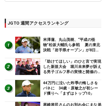
JGTO 週間アクセスランキング
米澤蓮、丸山茂樹、“平成の怪
1
物”松坂大輔氏ら参戦 夏の東北
決戦「岩手県オープン」が8日開
幕
「助けてほしい」のひと言で実現
2
した新規大会 堀川未来夢が訴え
る男子ゴルフ界の実情と開催の舞
台裏
44万円に泣いた昨季の悔しさを
3
バネに 34歳・原敏之が初シー
ド獲りへ「まずはトップ10」
尾崎将司さんのお別れ会にまな弟