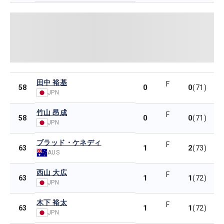
田中 裕基
F
0
0
58
(71)
JPN
竹山 昂成
F
0
0
58
(71)
JPN
ブラッド・ケネディ
F
1
2
63
(73)
AUS
西山 大広
F
1
1
63
(72)
JPN
木下 裕太
F
1
1
63
(72)
JPN