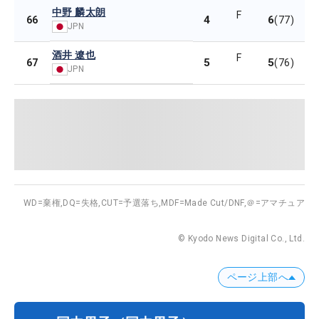
中野 麟太朗
F
4
6
66
(77)
JPN
酒井 遼也
F
5
5
67
(76)
JPN
WD=棄権,
DQ=失格,
CUT=予選落ち,
MDF=Made Cut/DNF,
＠=アマチュア
© Kyodo News Digital Co., Ltd.
ページ上部へ