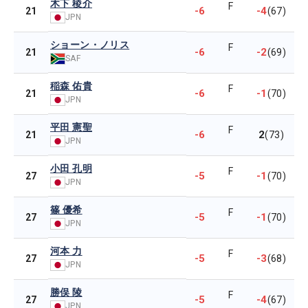
木下 稜介
F
-6
-4
21
(67)
JPN
ショーン・ノリス
F
-6
-2
21
(69)
SAF
稲森 佑貴
F
-6
-1
21
(70)
JPN
平田 憲聖
F
-6
2
21
(73)
JPN
小田 孔明
F
-5
-1
27
(70)
JPN
篠 優希
F
-5
-1
27
(70)
JPN
河本 力
F
-5
-3
27
(68)
JPN
勝俣 陵
F
-5
-4
27
(67)
JPN