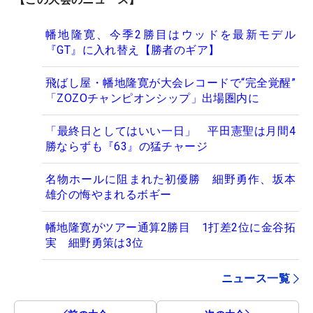
幡地隆寛、今季2勝目はウッドを最新モデル
『GT』に入れ替え【勝者のギア】
飛ばし屋・幡地隆寛が大会レコードで“完全覚醒”
「ZOZOチャンピオンシップ」出場圏内に
「最終日としてはいい一日」 平田憲聖は月間4
勝ならずも『63』の猛チャージ
名物ホールに阻まれた初優勝 細野勇作、坂本
雄介の悔やまれるボギー
幡地隆寛がツアー通算2勝目 1打差2位に金谷拓
実 細野勇策は3位
ニュース一覧