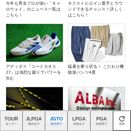
今年も男女プロが強い「キャ
ネクストヒロイン選手とラウ
ロウェイ」のニュース一覧は
ンドできるチャンス！詳しく
こちら！
はこちら！
アディダス『コードカオス
猛暑を乗り切る！ こだわり機
27』は強烈な蹴りでパワーを
能派パンツ4選
生む
TOUR
JLPGA
JGTO
LPGA
PGA
閉じる
全ツアー
国内女子
国内男子
米国女子
米国男子
更新
スイスの叡智が生んだTPTシ
ゴルフの熱狂を、つくる仕