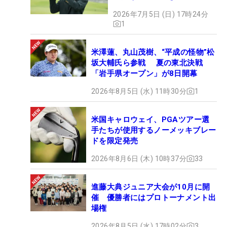
2026年7月5日 (日) 17時24分
1
米澤蓮、丸山茂樹、“平成の怪物”松
坂大輔氏ら参戦 夏の東北決戦
「岩手県オープン」が8日開幕
2026年8月5日 (水) 11時30分
1
米国キャロウェイ、PGAツアー選
手たちが使用するノーメッキブレー
ドを限定発売
2026年8月6日 (木) 10時37分
33
進藤大典ジュニア大会が10月に開
催 優勝者にはプロトーナメント出
場権
2026年8月5日 (水) 17時02分
3