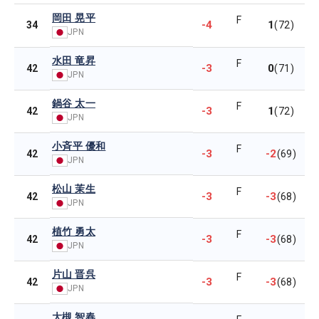
岡田 晃平
F
-4
1
34
(72)
JPN
水田 竜昇
F
-3
0
42
(71)
JPN
鍋谷 太一
F
-3
1
42
(72)
JPN
小斉平 優和
F
-3
-2
42
(69)
JPN
松山 茉生
F
-3
-3
42
(68)
JPN
植竹 勇太
F
-3
-3
42
(68)
JPN
片山 晋呉
F
-3
-3
42
(68)
JPN
大槻 智春