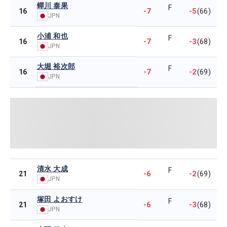
蟬川 泰果
F
-7
-5
16
(66)
JPN
小浦 和也
F
-7
-3
16
(68)
JPN
大堀 裕次郎
F
-7
-2
16
(69)
JPN
清水 大成
F
-6
-2
21
(69)
JPN
塚田 よおすけ
F
-6
-3
21
(68)
JPN