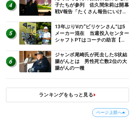
4
子たちが参列 佐久間朱莉は開幕
戦V報告「たくさん報告にいける
ように」
13年ぶりVの“ビリケンさん”は5
5
メーカー混在 当週投入センター
シャフトPTはコーチの助言【勝
者のギア】
ジャンボ尾崎氏が死去したS状結
6
腸がんとは 男性死亡数2位の大
腸がんの一種
ランキングをもっと見る
ページ上部へ