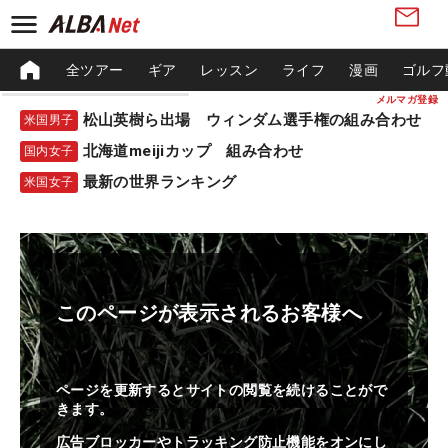
全ツアー
ギア
レッスン
ライフ
漫画
ゴルフ
メルマガ登録
松山英樹ら出場 ウィンダム選手権の組み合わせ
米国男子
北海道meijiカップ 組み合わせ
国内女子
最新の世界ランキング
米国女子
このページが表示されるお客様へ
ページを更新するとサイトの閲覧を続けることがで
きます。
広告ブロッカーやトラッキング防止機能をオンにし