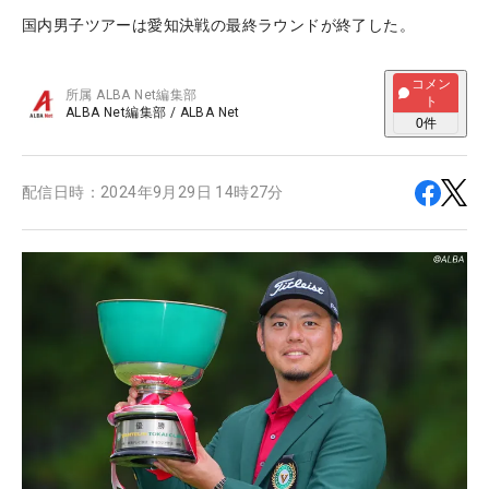
国内男子ツアーは愛知決戦の最終ラウンドが終了した。
コメン
所属
ALBA Net編集部
ト
ALBA Net編集部
/
ALBA Net
0
件
配信日時：
2024年9月29日 14時27分