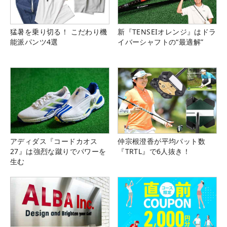
猛暑を乗り切る！ こだわり機
新『TENSEIオレンジ』はドラ
能派パンツ4選
イバーシャフトの“最適解”
アディダス『コードカオス
仲宗根澄香が平均パット数
27』は強烈な蹴りでパワーを
『TRTL』で6人抜き！
生む