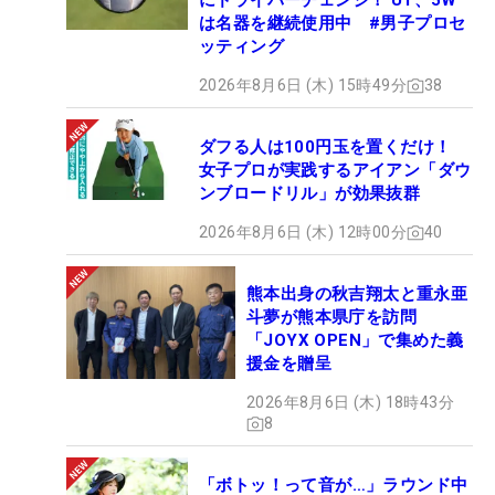
にドライバーチェンジ！ UT、5W
は名器を継続使用中 #男子プロセ
ッティング
2026年8月6日 (木) 15時49分
38
ダフる人は100円玉を置くだけ！
女子プロが実践するアイアン「ダウ
ンブロードリル」が効果抜群
2026年8月6日 (木) 12時00分
40
熊本出身の秋吉翔太と重永亜
斗夢が熊本県庁を訪問
「JOYX OPEN」で集めた義
援金を贈呈
2026年8月6日 (木) 18時43分
8
「ボトッ！って音が…」ラウンド中