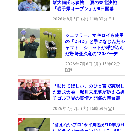
坂大輔氏ら参戦 夏の東北決戦
「岩手県オープン」が8日開幕
2026年8月5日 (水) 11時30分
1
シェフラー、マキロイも使用
の『Qi4D』と手になじんだシ
ャフト ショットが呼び込ん
だ岩﨑亜久竜の“20バーデ
ィ”【勝者のギア】
2026年7月6日 (月) 15時02分
9
「助けてほしい」のひと言で実現し
た新規大会 堀川未来夢が訴える男
子ゴルフ界の実情と開催の舞台裏
2026年7月7日 (火) 16時59分
1
“替えないプロ”今平周吾が10年ぶり