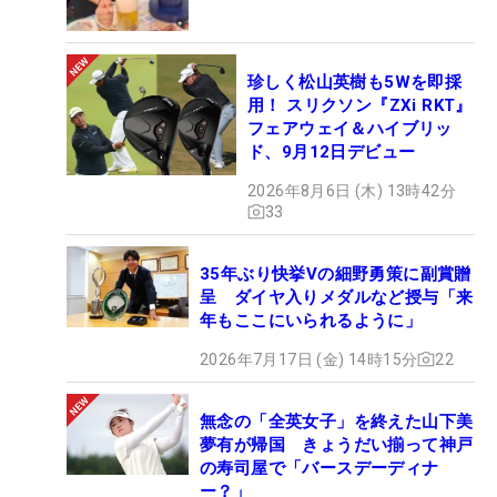
珍しく松山英樹も5Wを即採
用！ スリクソン『ZXi RKT』
フェアウェイ＆ハイブリッ
ド、9月12日デビュー
2026年8月6日 (木) 13時42分
33
35年ぶり快挙Vの細野勇策に副賞贈
呈 ダイヤ入りメダルなど授与「来
年もここにいられるように」
2026年7月17日 (金) 14時15分
22
無念の「全英女子」を終えた山下美
夢有が帰国 きょうだい揃って神戸
の寿司屋で「バースデーディナ
ー？」