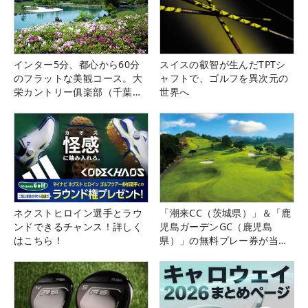
インター5分、都心から60分
スイスの叡智が生んだTPTシ
のフラットな美観コース。大
ャフトで、ゴルフを異次元の
栄カントリー俱楽部（千葉
世界へ
県）
ネクストヒロイン選手とラウ
「潮来CC（茨城県）」＆「鹿
ンドできるチャンス！詳しく
児島ガーデンGC（鹿児島
はこちら！
県）」の無料プレー券が当た
る！！