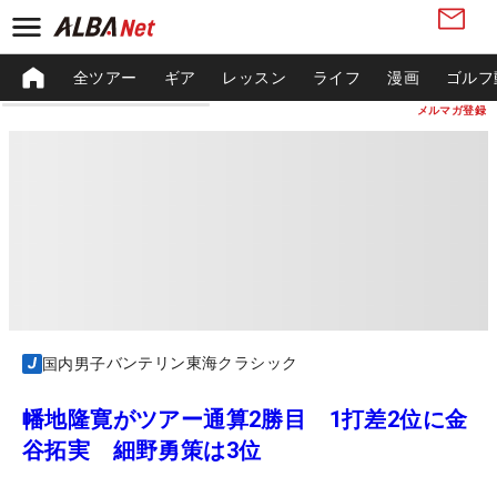
全ツアー
ギア
レッスン
ライフ
漫画
ゴルフ
メルマガ登録
バンテリン東海クラシック
国内男子
幡地隆寛がツアー通算2勝目 1打差2位に金
谷拓実 細野勇策は3位