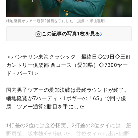
幡地隆寛がツアー通算2勝目を手にした （撮影：米山聡明）
この記事の写真
1
枚を見る
＜バンテリン東海クラシック 最終日◇29日◇三好
カントリー倶楽部 西コース（愛知県）◇7300ヤー
ド・パー71＞
国内男子ツアーの愛知決戦は最終ラウンドが終了。
幡地隆寛が7バーディ・1ボギーの「65」で回り優
勝。ツアー通算2勝目を手にした。
1打差の2位には金谷拓実、2打差の3位タイには、細
野勇策、坂本雄介が続いた。首位タイから出た細野