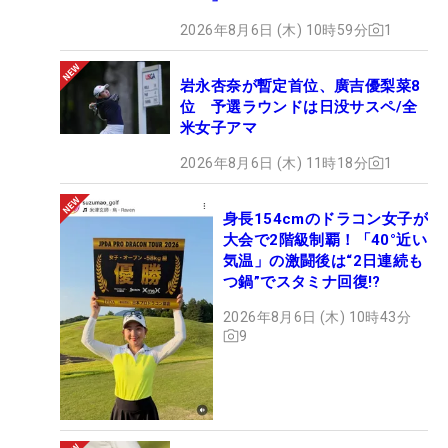
2026年8月6日 (木) 10時59分
1
岩永杏奈が暫定首位、廣吉優梨菜8
位 予選ラウンドは日没サスペ/全
米女子アマ
2026年8月6日 (木) 11時18分
1
身長154cmのドラコン女子が
大会で2階級制覇！「40°近い
気温」の激闘後は“2日連続も
つ鍋”でスタミナ回復!?
2026年8月6日 (木) 10時43分
9