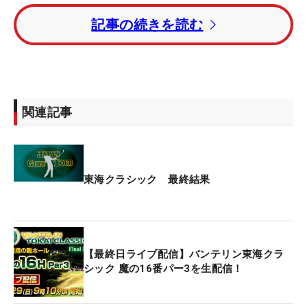
は33年ぶり2人目の日本人レフティー優勝が懸かっ
記事の続きを読む
ていたが、惜しくも勝利を手にすることはできなか
った。
14アンダー5位タイには「63」と爆発した平田憲
聖、首位タイから出た岩﨑亜久竜、今平周吾、小木
関連記事
曽喬、トータル12アンダー9位タイに浅地洋佑、竹
安俊也が続いた。
トータル11アンダー・11位タイには蟬川泰果、下家
東海クラシック 最終結果
秀琉、ソン・ヨンハン（韓国）らが、トータル10ア
ンダー・17位タイグループにはアマチュア・松山茉
生、池田勇太らが入り、昨年覇者・木下裕太はトー
タル1オーバー・62位タイで競技を終えた。
【最終日ライブ配信】バンテリン東海クラ
シック 魔の16番パー3を生配信！