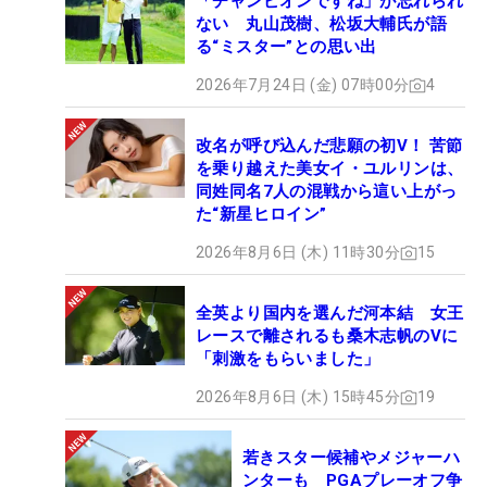
「チャンピオンですね」が忘れられ
ない 丸山茂樹、松坂大輔氏が語
る“ミスター”との思い出
2026年7月24日 (金) 07時00分
4
改名が呼び込んだ悲願の初V！ 苦節
を乗り越えた美女イ・ユルリンは、
同姓同名7人の混戦から這い上がっ
た“新星ヒロイン”
2026年8月6日 (木) 11時30分
15
全英より国内を選んだ河本結 女王
レースで離されるも桑木志帆のVに
「刺激をもらいました」
2026年8月6日 (木) 15時45分
19
若きスター候補やメジャーハ
ンターも PGAプレーオフ争