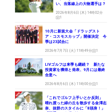
い、当落線上の大物選手は？
2026年8月6日 (木) 14時02分
1
10月に新規大会「ドラッグスト
ア・コスモスカップ」開催決定 今
季は23試合に
2026年7月7日 (火) 11時49分
1
LIVゴルフは来季も継続？ 新たな
投資家を獲得と発表、9月には最終
合意へ
2026年8月6日 (木) 11時00分
1
「これでゴルフ上手いとか反則」
晴れ渡った緑の丘を散歩する金澤志
奈、抜群のスタイルに「8頭身！」