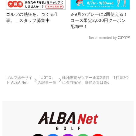
ゴルフの熱狂を、つくる仕
8-9月のプレーに2回使える！
事。｜スタッフ募集中
コース限定2,000円クーポン
配布中！
Recommended by
ゴルフ総合サイ
「JGTO」
幡地隆寛がツアー通算2勝目 1打差2位
ト ALBA Net
の記事一覧
に金谷拓実 細野勇策は3位