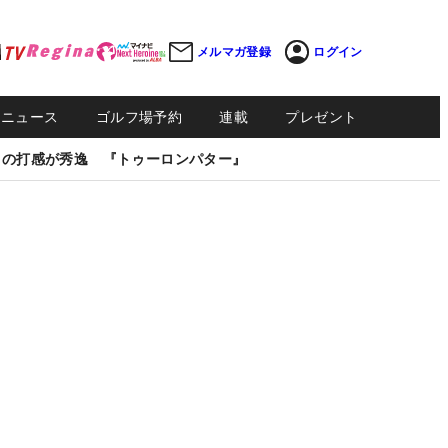
メルマガ登録
ログイン
Sニュース
ゴルフ場予約
連載
プレゼント
しの打感が秀逸 『トゥーロンパター』