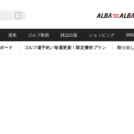
漫画
ゴルフ動画
雑誌出版
ショッピング
SN
ボード
ゴルフ場予約／毎週更新！限定優待プラン
削り出