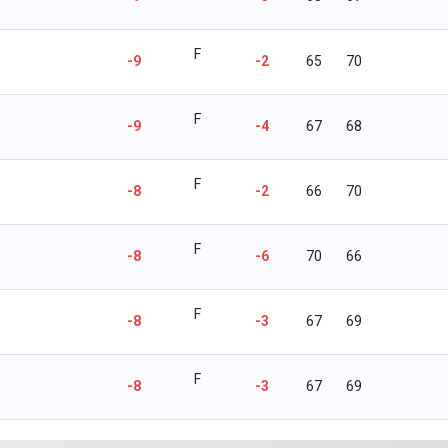
F
-9
-2
65
70
F
-9
-4
67
68
F
-8
-2
66
70
F
-8
-6
70
66
F
-8
-3
67
69
F
-8
-3
67
69