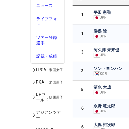
ニュース
平田 憲聖
1
JPN
ライブフォ
ト
勝俣 陵
1
JPN
ツアー登録
選手
阿久津 未来也
3
JPN
記録・成績
ソン・ヨンハン
LPGA
米国女子
3
KOR
PGA
米国男子
清水 大成
5
JPN
DPワ
欧州男子
ールド
永野 竜太郎
6
JPN
アジアンツア
ー
大堀 裕次郎
6