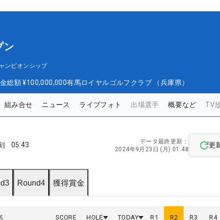
プン
ャンピオンシップ
金総額
¥100,000,000
有馬ロイヤルゴルフクラブ （兵庫県）
組み合せ
ニュース
ライブフォト
出場選手
概要など
TV
データ最終更新：
刻
05:43
更
2024年9月23日 (月) 01:48
d3
Round4
獲得賞金
名
SCORE
HOLE
TODAY
R
1
R
2
R
3
R
4