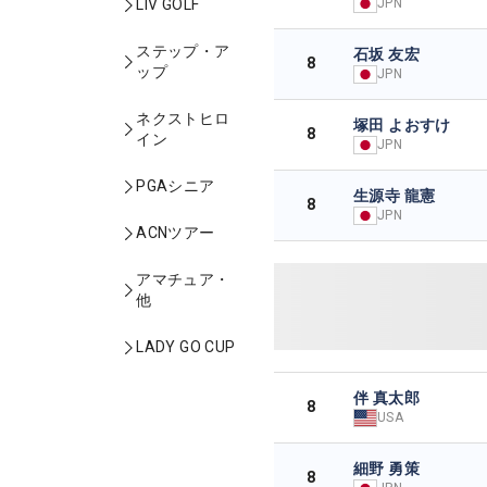
JPN
LIV GOLF
ステップ・ア
石坂 友宏
8
ップ
JPN
ネクストヒロ
塚田 よおすけ
8
イン
JPN
PGAシニア
生源寺 龍憲
8
JPN
ACNツアー
アマチュア・
他
LADY GO CUP
伴 真太郎
8
USA
細野 勇策
8