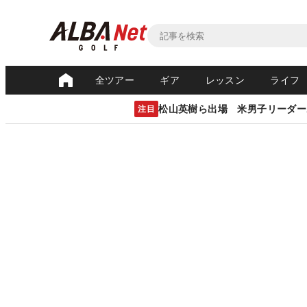
全ツアー
ギア
レッスン
ライフ
松山英樹ら出場 米男子リーダー
注目