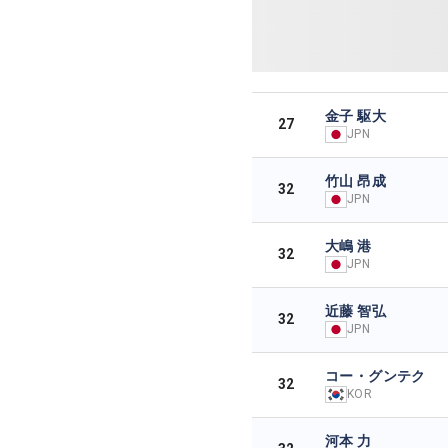
金子 駆大
27
JPN
竹山 昂成
32
JPN
大嶋 港
32
JPN
近藤 智弘
32
JPN
コー・グンテク
32
KOR
河本 力