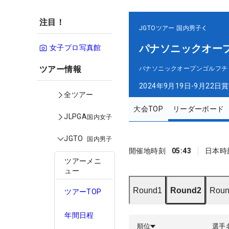
注目！
JGTOツアー
国内男子
パナソニックオー
女子プロ写真館
ツアー情報
パナソニックオープンゴルフチ
2024年9月19日-9月22日
賞
全ツアー
大会TOP
リーダーボード
JLPGA
国内女子
JGTO
国内男子
開催地時刻
05:43
日本時
ツアーメニ
ュー
Round1
Round2
Roun
ツアーTOP
年間日程
順位
選手