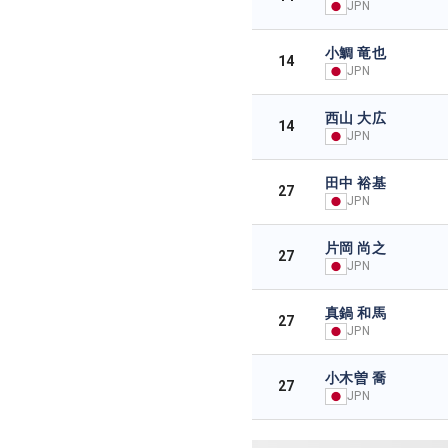
JPN
小鯛 竜也
14
JPN
西山 大広
14
JPN
田中 裕基
27
JPN
片岡 尚之
27
JPN
真鍋 和馬
27
JPN
小木曽 喬
27
JPN