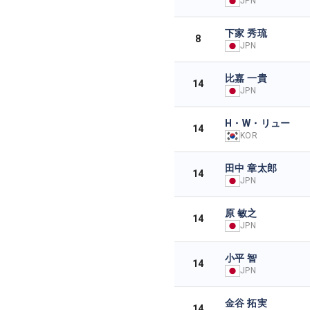
JPN
下家 秀琉
8
JPN
比嘉 一貴
14
JPN
H・W・リュー
14
KOR
田中 章太郎
14
JPN
原 敏之
14
JPN
小平 智
14
JPN
金谷 拓実
14