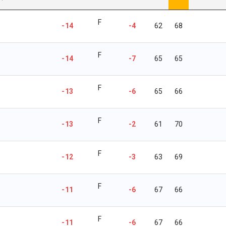
F
-14
-4
62
68
F
-14
-7
65
65
F
-13
-6
65
66
F
-13
-2
61
70
F
-12
-3
63
69
F
-11
-6
67
66
F
-11
-6
67
66