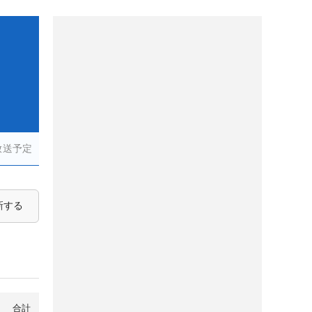
放送予定
新する
合計