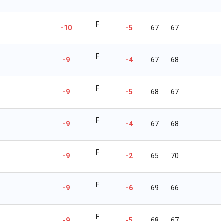
F
-10
-5
67
67
F
-9
-4
67
68
F
-9
-5
68
67
F
-9
-4
67
68
F
-9
-2
65
70
F
-9
-6
69
66
F
-9
-5
68
67