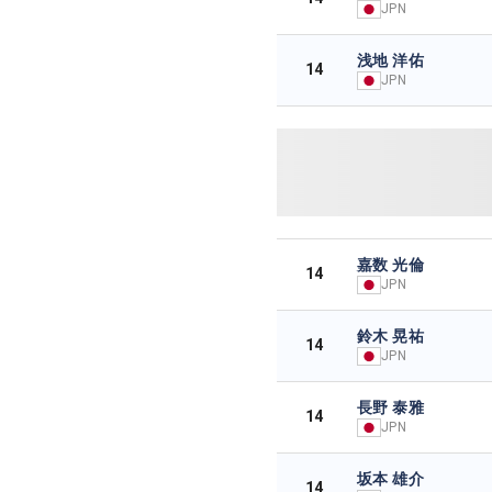
JPN
浅地 洋佑
14
JPN
嘉数 光倫
14
JPN
鈴木 晃祐
14
JPN
長野 泰雅
14
JPN
坂本 雄介
14