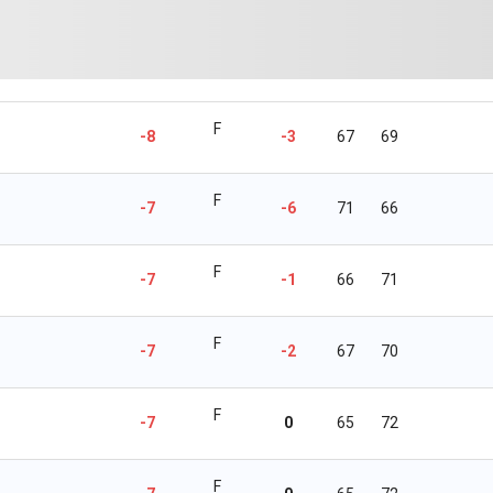
F
-8
-3
67
69
F
-7
-6
71
66
F
-7
-1
66
71
F
-7
-2
67
70
F
-7
0
65
72
F