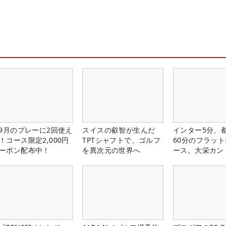
-9月のプレーに2回使え
スイスの叡智が生んだ
インター5分、
！コース限定2,000円
TPTシャフトで、ゴルフ
60分のフラッ
ーポン配布中！
を異次元の世界へ
ース。大栄カン
楽部（千葉県）