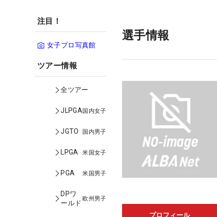
注目！
選手情報
女子プロ写真館
ツアー情報
全ツアー
JLPGA
国内女子
JGTO
国内男子
LPGA
米国女子
PGA
米国男子
DPワ
欧州男子
ールド
プロフィール