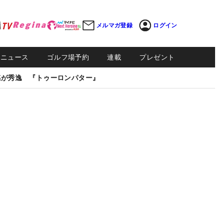
メルマガ登録
ログイン
Sニュース
ゴルフ場予約
連載
プレゼント
感が秀逸 『トゥーロンパター』