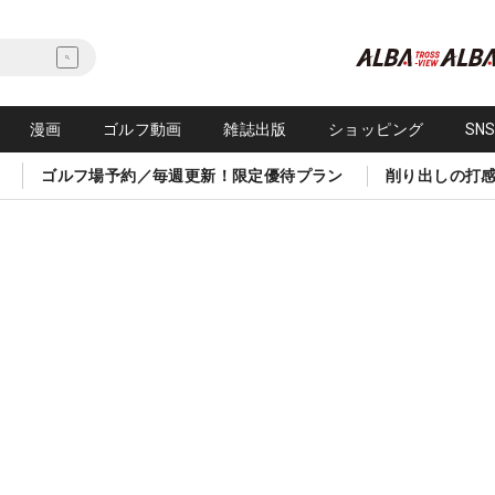
漫画
ゴルフ動画
雑誌出版
ショッピング
SN
ゴルフ場予約／毎週更新！限定優待プラン
削り出しの打