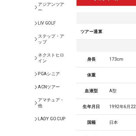
アジアンツア
ー
LIV GOLF
ツアー通算
ステップ・ア
ップ
ネクストヒロ
身長
173cm
イン
PGAシニア
体重
ACNツアー
血液型
A型
アマチュア・
他
生年月日
1992年6月2
LADY GO CUP
国籍
日本