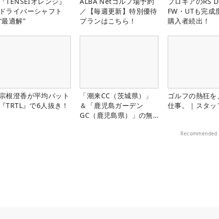
『TENSEIオレンジ』
ALBA Netゴルフ場予約
プロギアのRS 
ドライバーシャフト
／【毎週更新】特別優待
FW・UTも完成
“最適解”
プランはこちら！
購入者続出！
宗根澄香が平均パット
「潮来CC（茨城県）」
ゴルフの熱狂を
『TRTL』で6人抜き！
＆「鹿児島ガーデン
仕事。｜スタッ
GC（鹿児島県）」の無
料プレー券が当たる！！
Recommended 