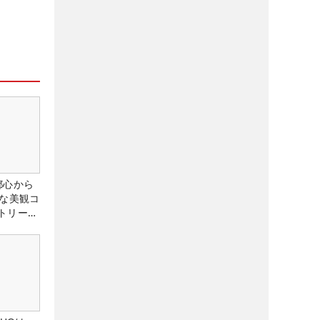
都心から
トな美観コ
トリー俱