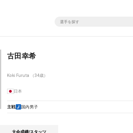
古田幸希
Koki Furuta
（34歳）
日本
主戦
国内男子
大会成績/スタッツ