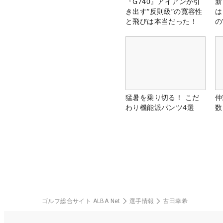
『G740』アイアンが引
新
き出す“反則級”の寛容性
は
と飛びは本当だった！
の
猛暑を乗り切る！ こだ
仲
わり機能派パンツ4選
数
ゴルフ総合サイト ALBA Net
選手情報
古田幸希