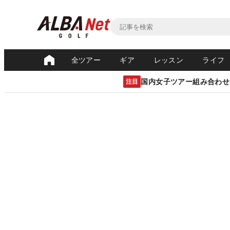
全ツアー
ギア
レッスン
ライフ
国内女子ツアー組み合わせ
注目