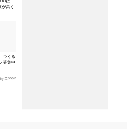
DUOは
度が高く
、つくる
フ募集中
by