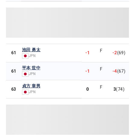
池田 勇太
F
-1
-2
61
(69)
JPN
平本 世中
F
-1
-4
61
(67)
JPN
貞方 章男
F
0
3
63
(74)
JPN