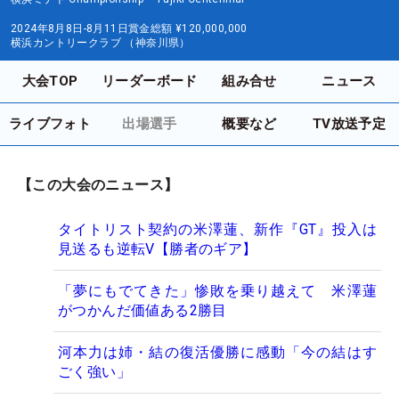
2024年8月8日-8月11日
賞金総額
¥120,000,000
横浜カントリークラブ （神奈川県）
大会TOP
リーダーボード
組み合せ
ニュース
ライブフォト
出場選手
概要など
TV放送予定
【この大会のニュース】
タイトリスト契約の米澤蓮、新作『GT』投入は
見送るも逆転V【勝者のギア】
「夢にもでてきた」惨敗を乗り越えて 米澤蓮
がつかんだ価値ある2勝目
河本力は姉・結の復活優勝に感動「今の結はす
ごく強い」