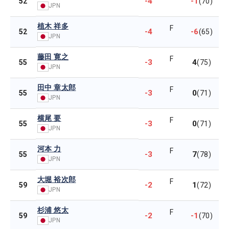
-4
-1
52
(70)
JPN
植木 祥多
F
-4
-6
52
(65)
JPN
藤田 寛之
F
-3
4
55
(75)
JPN
田中 章太郎
F
-3
0
55
(71)
JPN
横尾 要
F
-3
0
55
(71)
JPN
河本 力
F
-3
7
55
(78)
JPN
大堀 裕次郎
F
-2
1
59
(72)
JPN
杉浦 悠太
F
-2
-1
59
(70)
JPN