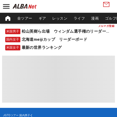
全ツアー
ギア
レッスン
ライフ
漫画
ゴルフ
メルマガ登録
松山英樹ら出場 ウィンダム選手権のリーダーボード
米国男子
北海道meijiカップ リーダーボード
国内女子
最新の世界ランキング
米国女子
JGTOツアー
国内男子