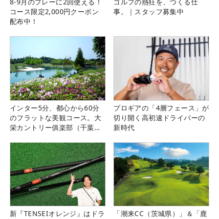
8-9月のプレーに2回使える！
ゴルフの熱狂を、つくる仕
コース限定2,000円クーポン
事。｜スタッフ募集中
配布中！
インター5分、都心から60分
プロギアの「4層フェース」が
のフラットな美観コース。大
切り開く高初速ドライバーの
栄カントリー俱楽部（千葉
新時代
県）
新『TENSEIオレンジ』はドラ
「潮来CC（茨城県）」＆「鹿