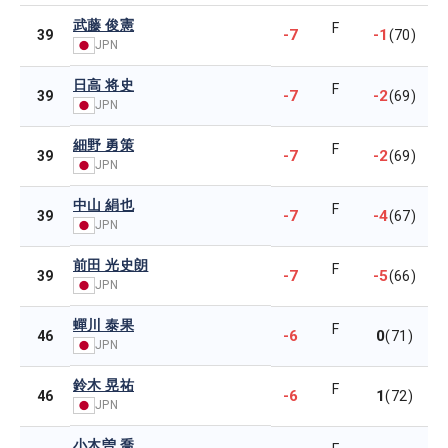
武藤 俊憲
F
-7
-1
39
(70)
JPN
日高 将史
F
-7
-2
39
(69)
JPN
細野 勇策
F
-7
-2
39
(69)
JPN
中山 絹也
F
-7
-4
39
(67)
JPN
前田 光史朗
F
-7
-5
39
(66)
JPN
蟬川 泰果
F
-6
0
46
(71)
JPN
鈴木 晃祐
F
-6
1
46
(72)
JPN
小木曽 喬