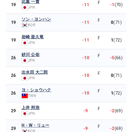
比嘉 一貴
F
-11
-1
19
(70)
JPN
ソン・ヨンハン
F
-11
0
19
(71)
KOR
岩崎 亜久竜
F
-11
1
19
(72)
JPN
砂川 公佑
F
-10
-5
26
(66)
JPN
出水田 大二郎
F
-10
0
26
(71)
JPN
ヨ・ショウハク
F
-10
1
26
(72)
TWN
上井 邦浩
F
-9
-2
29
(69)
JPN
H・W・リュー
F
-9
-2
29
(69)
KOR