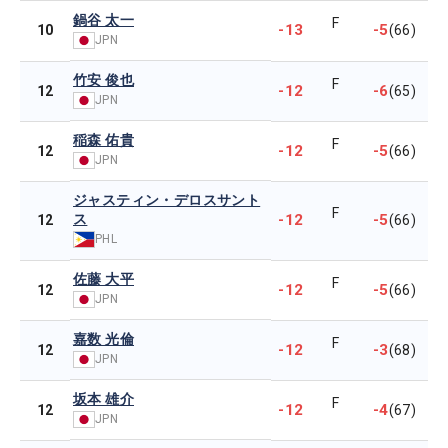
鍋谷 太一
F
-13
-5
10
(66)
JPN
竹安 俊也
F
-12
-6
12
(65)
JPN
稲森 佑貴
F
-12
-5
12
(66)
JPN
ジャスティン・デロスサント
F
ス
-12
-5
12
(66)
PHL
佐藤 大平
F
-12
-5
12
(66)
JPN
嘉数 光倫
F
-12
-3
12
(68)
JPN
坂本 雄介
F
-12
-4
12
(67)
JPN