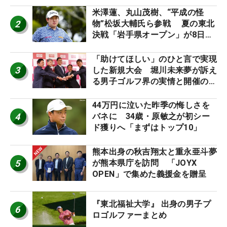
ーのヒトネタ！】
米澤蓮、丸山茂樹、“平成の怪
2
物”松坂大輔氏ら参戦 夏の東北
決戦「岩手県オープン」が8日開
幕
「助けてほしい」のひと言で実現
3
した新規大会 堀川未来夢が訴え
る男子ゴルフ界の実情と開催の舞
台裏
44万円に泣いた昨季の悔しさを
4
バネに 34歳・原敏之が初シー
ド獲りへ「まずはトップ10」
熊本出身の秋吉翔太と重永亜斗夢
5
が熊本県庁を訪問 「JOYX
OPEN」で集めた義援金を贈呈
『東北福祉大学』 出身の男子プ
6
ロゴルファーまとめ