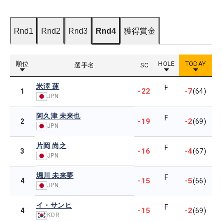
Rnd1
Rnd2
Rnd3
Rnd4
獲得賞金
順位
HOLE
TODAY
選手名
SC
米澤 蓮
F
-22
-7
1
(64)
JPN
阿久津 未来也
F
-19
-2
2
(69)
JPN
片岡 尚之
F
-16
-4
3
(67)
JPN
堀川 未来夢
F
-15
-5
4
(66)
JPN
イ・サンヒ
F
-15
-2
4
(69)
KOR