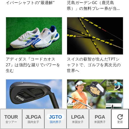
イバーシャフトの“最適解”
児島ガーデンGC（鹿児島
県）」の無料プレー券が当た
る！！
アディダス『コードカオス
スイスの叡智が生んだTPTシ
27』は強烈な蹴りでパワーを
ャフトで、ゴルフを異次元の
生む
世界へ
TOUR
JLPGA
JGTO
LPGA
PGA
閉じる
『G740』アイアンが引き出
仲宗根澄香が平均パット数
全ツアー
国内女子
国内男子
米国女子
米国男子
更新
す“反則級”の寛容性と飛びは
『TRTL』で6人抜き！