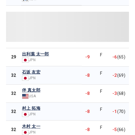
出利葉 太一郎
F
-9
-6
29
(65)
JPN
石坂 友宏
F
-8
-2
32
(69)
JPN
伴 真太郎
F
-8
-3
32
(68)
USA
村上 拓海
F
-8
-1
32
(70)
JPN
木村 太一
F
-8
-5
32
(66)
JPN