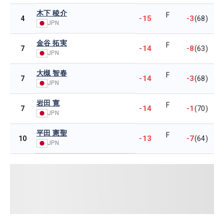
木下 稜介
F
-15
-3
4
(68)
JPN
金谷 拓実
F
-14
-8
7
(63)
JPN
大槻 智春
F
-14
-3
7
(68)
JPN
岩田 寛
F
-14
-1
7
(70)
JPN
平田 憲聖
F
-13
-7
10
(64)
JPN