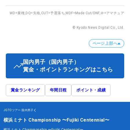
WD=棄権,
DQ=失格,
CUT=予選落ち,
MDF=Made Cut/DNF,
＠=アマチュア
© Kyodo News Digital Co., Ltd.
ページ上部へ
国内男子
（国内男子）
賞金・ポイントランキングはこちら
賞金ランキング
年間日程
ポイント・成績
JGTOツアー
国内男子
横浜ミナト Championship 〜Fujiki Centennial〜
横浜ミナト Championship 〜Fujiki Centennial〜