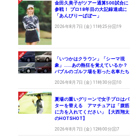
金田久美子がツアー通算500試合に
参戦！ プロ18年目の大記録達成に
「あんびりーばぼー」
2026年8月7日 (金) 11時25分
19
「いつかはクラウン」「シーマ現
象」……あの熱狂を覚えているか？
バブルのゴルフ場を彩った名車たち
2026年8月7日 (金) 11時30分
10
夏場の重いグリーンで女子プロはパ
ターを替える アマチュアは「腹筋
に力を入れてください」【大西翔太
のHOTSHOT】
2026年8月7日 (金) 12時00分
7