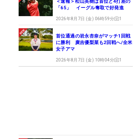
＜速報＞松山英樹は首位と4打差の
「65」 イーグル奪取で好発進
2026年8月7日 (金) 06時59分
1
首位通過の岩永杏奈がマッチ1回戦
に勝利 廣吉優梨菜も2回戦へ/全米
女子アマ
2026年8月7日 (金) 10時04分
1