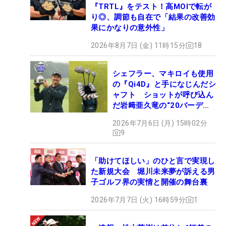
『TRTL』をテスト！高MOIで転が
り◎、調節も自在で「結果の改善効
果にかなりの意外性」
2026年8月7日 (金) 11時15分
18
シェフラー、マキロイも使用
の『Qi4D』と手になじんだシ
ャフト ショットが呼び込ん
だ岩﨑亜久竜の“20バーデ
ィ”【勝者のギア】
2026年7月6日 (月) 15時02分
9
「助けてほしい」のひと言で実現し
た新規大会 堀川未来夢が訴える男
子ゴルフ界の実情と開催の舞台裏
2026年7月7日 (火) 16時59分
1