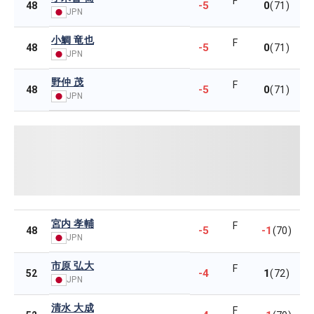
F
-5
0
48
(71)
JPN
小鯛 竜也
F
-5
0
48
(71)
JPN
野仲 茂
F
-5
0
48
(71)
JPN
宮内 孝輔
F
-5
-1
48
(70)
JPN
市原 弘大
F
-4
1
52
(72)
JPN
清水 大成
F