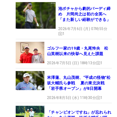
池ポチャから劇的バーディ締
め 片岡尚之は初の全英へ
「また新しい経験ができる」
2026年7月6日 (月) 07時55分
1
ゴルフ一家の19歳・丸尾怜央 松
山英樹以来の快挙へ見えた課題
2026年7月5日 (日) 18時13分
1
米澤蓮、丸山茂樹、“平成の怪物”松
坂大輔氏ら参戦 夏の東北決戦
「岩手県オープン」が8日開幕
2026年8月5日 (水) 11時30分
1
「チャンピオンですね」が忘れられ