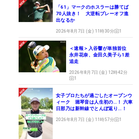
「61」マークのホスラーは勝てば
70人抜き！ 大逆転プレーオフ進
出なるか
2026年8月7日 (金) 11時30分
1
＜速報＞入谷響が単独首位
永井花奈、金田久美子ら1差
追走
2026年8月7日 (金) 12時42分
1
女子プロたちが過ごしたオープンウ
ィーク 堀琴音は人生初の…！ 六車
日那乃は新幹線でとんぼ返り…！
2026年8月7日 (金) 11時57分
1