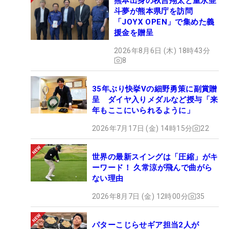
熊本出身の秋吉翔太と重永亜
斗夢が熊本県庁を訪問
「JOYX OPEN」で集めた義
援金を贈呈
2026年8月6日 (木) 18時43分
8
35年ぶり快挙Vの細野勇策に副賞贈
呈 ダイヤ入りメダルなど授与「来
年もここにいられるように」
2026年7月17日 (金) 14時15分
22
世界の最新スイングは「圧縮」がキ
ーワード！ 久常涼が飛んで曲がら
ない理由
2026年8月7日 (金) 12時00分
35
パターこじらせギア担当2人が