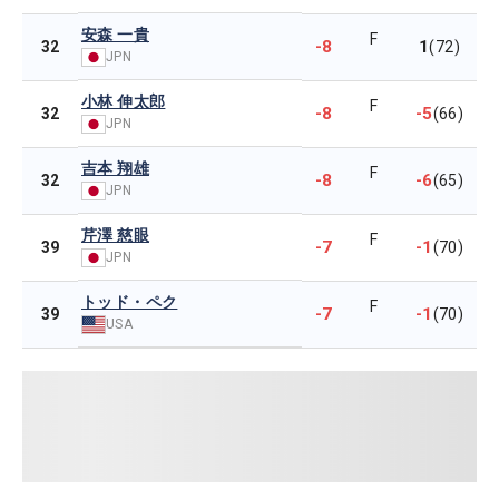
安森 一貴
F
-8
1
32
(72)
JPN
小林 伸太郎
F
-8
-5
32
(66)
JPN
吉本 翔雄
F
-8
-6
32
(65)
JPN
芹澤 慈眼
F
-7
-1
39
(70)
JPN
トッド・ペク
F
-7
-1
39
(70)
USA