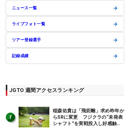
→
ニュース一覧
→
ライブフォト一覧
→
ツアー登録選手
→
記録成績
JGTO 週間アクセスランキング
稲森佑貴は「飛距離」求め昨年か
1
らSRに変更 フジクラの“未発表
シャフト”を実戦投入し好感触
「つかまえにいける」【男子ツア