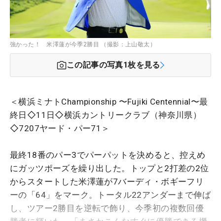
強かった！ 米澤蓮が今季2勝目 （撮影：上山敬太）
この記事の写真
1
枚を見る
＜横浜ミナトChampionship 〜Fujiki Centennial〜最
終日◇11日◇横浜カントリークラブ（神奈川県）
◇7207ヤード・パー71＞
最終18番のパー3でパーパットを決めると、控えめ
にガッツポーズを繰り出した。トップと2打差の2位
からスタートした米澤蓮が7バーディ・ボギーフリ
ーの「64」をマーク。トータル22アンダーまで伸ば
し、ツアー2勝目を逆転で飾り、今季初の複数回優