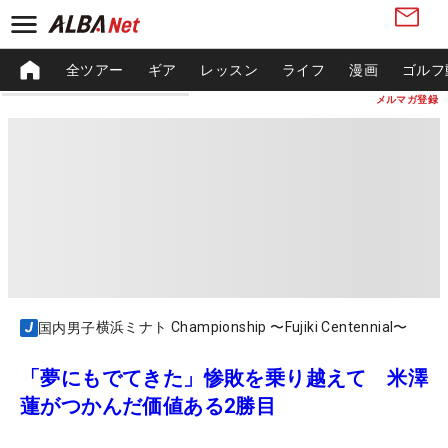
全ツアー
ギア
レッスン
ライフ
漫画
ゴルフ
メルマガ登録
横浜ミナト Championship 〜Fujiki Centennial〜
国内男子
「夢にもでてきた」惨敗を乗り越えて 米澤
蓮がつかんだ価値ある2勝目