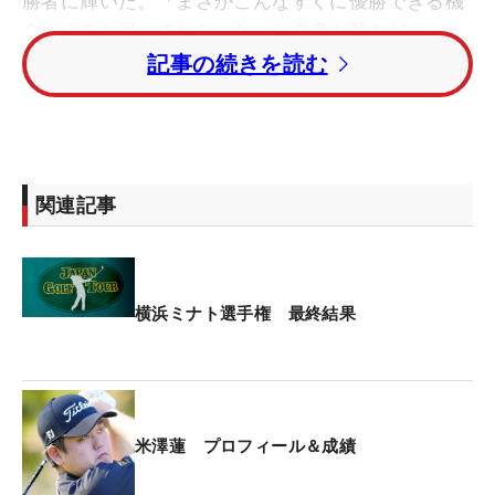
勝者に輝いた。「まさかこんなすぐに優勝できる機
会がくると思ってなかった」と自身も驚きだ。
記事の続きを読む
5月の「中日クラウンズ」で初優勝を遂げると、6月
の「BMW日本ゴルフツアー選手権 森ビルカップ」
でも優勝争いの末に悔いの残る負け方をした。大会
最終日、トップに立っていた岩田寛を2打差で追う
関連記事
展開。最終18番でパーパットを決められず、プレー
オフへは進めなかった。外したラインや距離は「夢
にでてきましたよ（笑）。本当に思い出したくな
い」と今でも鮮明に覚えている。
横浜ミナト選手権 最終結果
「あのパットを外してから、何か尾を引いていた。
あれが引き金かは分からないけど」とストレスで帯
状疱疹を発症。前戦の「長嶋茂雄INVITATIONALセ
米澤蓮 プロフィール＆成績
ガサミーカップ」を欠場した。不安が残るまま迎え
た今大会、最終日の目標スコアは「65」だった。