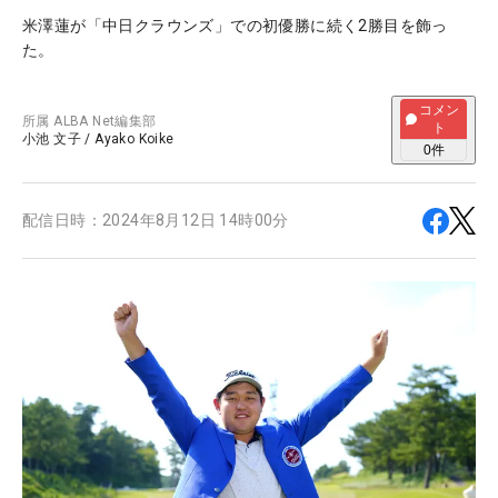
米澤蓮が「中日クラウンズ」での初優勝に続く2勝目を飾っ
た。
コメン
所属
ALBA Net編集部
ト
小池 文子
/
Ayako Koike
0
件
配信日時：
2024年8月12日 14時00分