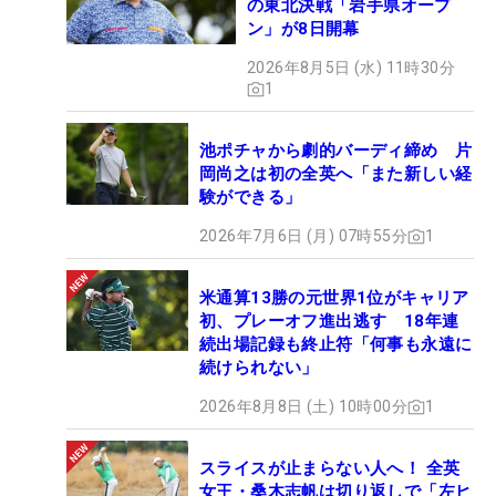
の東北決戦「岩手県オープ
ン」が8日開幕
2026年8月5日 (水) 11時30分
1
池ポチャから劇的バーディ締め 片
岡尚之は初の全英へ「また新しい経
験ができる」
2026年7月6日 (月) 07時55分
1
米通算13勝の元世界1位がキャリア
初、プレーオフ進出逃す 18年連
続出場記録も終止符「何事も永遠に
続けられない」
2026年8月8日 (土) 10時00分
1
スライスが止まらない人へ！ 全英
女王・桑木志帆は切り返しで「左ヒ