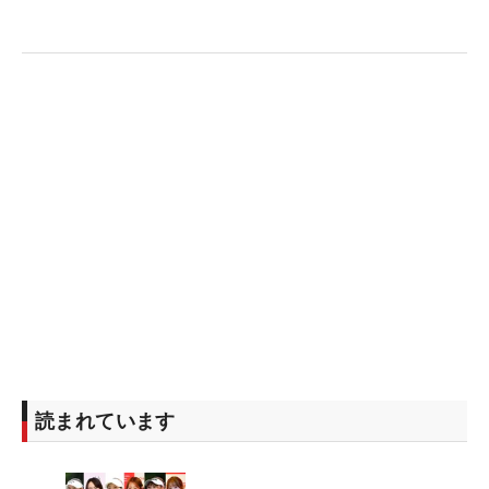
繋げた。
「最終日のバックナインで勝負できる体力を残すプ
ランだった」。体力温存のため、無駄なエネルギー
を練習やコース上で使わないよう試合前後の過ごし
方を工夫。練習内容を見直し、時間も減らし、ゲー
ムプランに合ったプレーができたことも勝因の1つ
に挙げる。
賞金ランキングもこれで3位に浮上。体調不良を乗
り越え、「いま振り返ればしっかり休む期間があっ
たのは良かったと思います」と休養が奏功した。
「思っていた以上に早く訪れたチャンス」をつかめ
たことで自信を取り戻し、中日クラウンズに続いて
2着目の青いジャケットに袖を通した。秋のビッグ
読まれています
トーナメントに向けて弾みをつけた米澤が、3勝
目、4勝目を狙っていく。（文・小池文子）