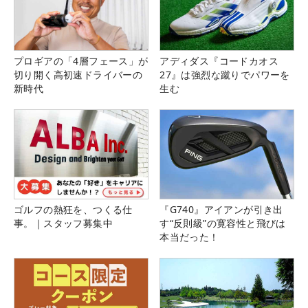
プロギアの「4層フェース」が
アディダス『コードカオス
切り開く高初速ドライバーの
27』は強烈な蹴りでパワーを
新時代
生む
ゴルフの熱狂を、つくる仕
『G740』アイアンが引き出
事。｜スタッフ募集中
す“反則級”の寛容性と飛びは
本当だった！