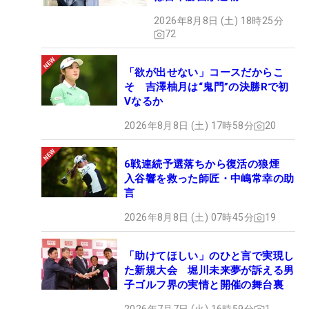
2026年8月8日 (土) 18時25分
72
「欲が出せない」コースだからこ
そ 吉澤柚月は“鬼門”の決勝Rで初
Vなるか
2026年8月8日 (土) 17時58分
20
6戦連続予選落ちから復活の狼煙
入谷響を救った師匠・中嶋常幸の助
言
2026年8月8日 (土) 07時45分
19
「助けてほしい」のひと言で実現し
た新規大会 堀川未来夢が訴える男
子ゴルフ界の実情と開催の舞台裏