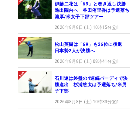
伊藤二花は「69」と巻き返し決勝
進出圏内へ 谷田侑里香は予選落ち
濃厚/米女子下部ツアー
2026年8月8日 (土) 10時15分
1
松山英樹は「69」も26位に後退
日本勢2人が決勝へ
2026年8月8日 (土) 08時41分
1
石川遼は終盤の4連続バーディで決
勝進出 杉浦悠太は予選落ち/米男
子下部
2026年8月8日 (土) 10時33分
1