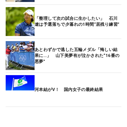
「それで負けたらもうしょうがない」と強い覚悟を
もってこの日をスタート。昨年大会は予選落ちに終
「整理して次の試合に生かしたい」 石川
わり、コースにポジティブなイメージはなかった
遼は予選落ちで夕暮れの1時間“居残り練習”
が、暑さで硬くなっていく芝に対応するためにも刻
むところは刻み、順調にバーディを重ねていった。
あとわずかで逃した五輪メダル「悔しい結
後半の14番パー5。予選2日間のティショットは3番
果に…」 山下美夢有が泣かされた“16番の
アイアンで打ったが、「同組の選手がばんばんドラ
悪夢”
イバーで打っていて、意外と右側が広いな」と決勝
2日間はドライバーを握った。「ここを獲れないと
勝てない」。そんな思いでフェアウェイから打った
2打目はグリーンをとらえ、2パットでバーディを奪
河本結がV！ 国内女子の最終結果
取した。続く15番でもバーディを奪い、1打リード
して迎えた16番でセカンドをグリーン奥に外すミス
ショット。「難しいパーパットが残りましたけどこ
れを入れることができたので」と17番のバーディに