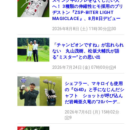
スイング中のブレをなくしたい人
へ！ 3種類の伸縮性ヒモ採用のブリ
ヂストン『ZSP-BITER LIGHT
MAGICLACE』、8月8日デビュー
2026年8月8日 (土) 11時30分
30
「チャンピオンですね」が忘れられ
ない 丸山茂樹、松坂大輔氏が語
る“ミスター”との思い出
2026年7月24日 (金) 07時00分
4
シェフラー、マキロイも使用
の『Qi4D』と手になじんだシ
ャフト ショットが呼び込ん
だ岩﨑亜久竜の“20バーデ
ィ”【勝者のギア】
2026年7月6日 (月) 15時02分
9