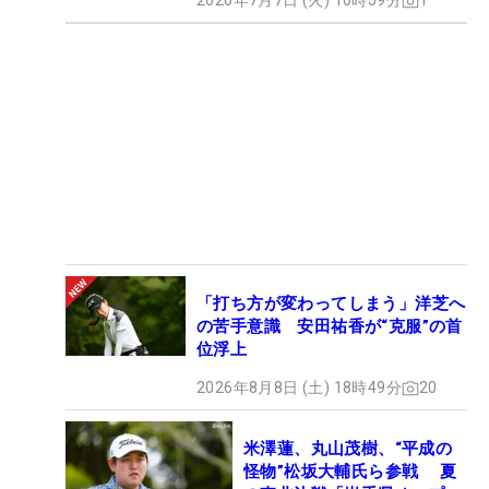
2026年7月7日 (火) 16時59分
1
「打ち方が変わってしまう」洋芝へ
の苦手意識 安田祐香が“克服”の首
位浮上
2026年8月8日 (土) 18時49分
20
米澤蓮、丸山茂樹、“平成の
怪物”松坂大輔氏ら参戦 夏