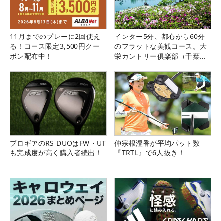
11月までのプレーに2回使え
インター5分、都心から60分
る！コース限定3,500円クー
のフラットな美観コース。大
ポン配布中！
栄カントリー俱楽部（千葉
県）
プロギアのRS DUOはFW・UT
仲宗根澄香が平均パット数
も完成度が高く購入者続出！
『TRTL』で6人抜き！