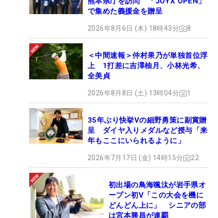
熊本県庁を訪問 「JOYX OPEN」
で集めた義援金を贈呈
2026年8月6日 (木) 18時43分
8
＜中間速報＞仲村果乃が単独首位浮
上 1打差に吉澤柚月、小林光希、
全美貞
2026年8月8日 (土) 13時04分
1
35年ぶり快挙Vの細野勇策に副賞贈
呈 ダイヤ入りメダルなど授与「来
年もここにいられるように」
2026年7月17日 (金) 14時15分
22
初出場の鳥海颯汰が岩手県オ
ープン初V「この大会を機に
どんどん上に」 シニアの部
は宮本勝昌が連覇