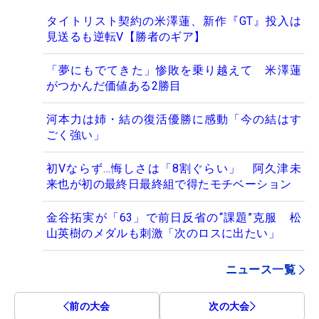
タイトリスト契約の米澤蓮、新作『GT』投入は
見送るも逆転V【勝者のギア】
「夢にもでてきた」惨敗を乗り越えて 米澤蓮
がつかんだ価値ある2勝目
河本力は姉・結の復活優勝に感動「今の結はす
ごく強い」
初Vならず…悔しさは「8割ぐらい」 阿久津未
来也が初の最終日最終組で得たモチベーション
金谷拓実が「63」で前日反省の“課題”克服 松
山英樹のメダルも刺激「次のロスに出たい」
ニュース一覧
前の大会
次の大会