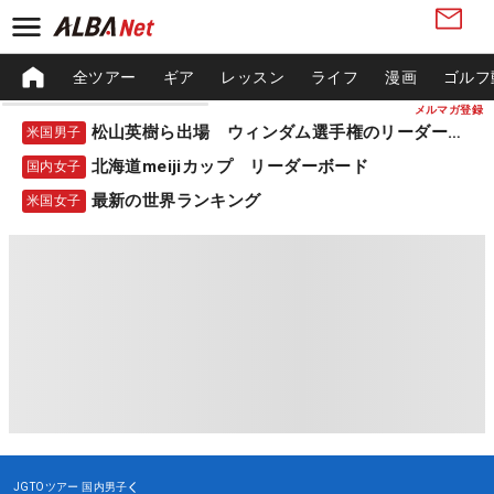
全ツアー
ギア
レッスン
ライフ
漫画
ゴルフ
メルマガ登録
松山英樹ら出場 ウィンダム選手権のリーダーボード
米国男子
北海道meijiカップ リーダーボード
国内女子
最新の世界ランキング
米国女子
JGTOツアー
国内男子