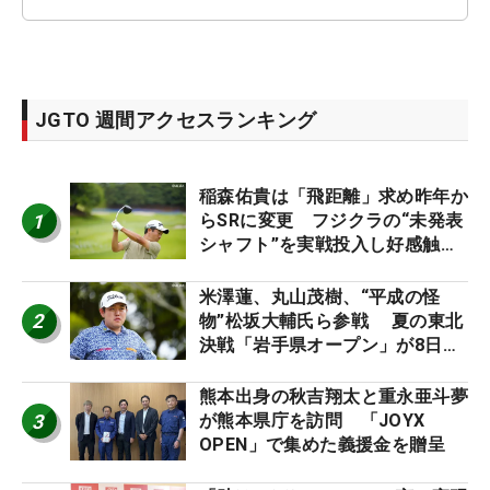
JGTO 週間アクセスランキング
稲森佑貴は「飛距離」求め昨年か
1
らSRに変更 フジクラの“未発表
シャフト”を実戦投入し好感触
「つかまえにいける」【男子ツア
ーのヒトネタ！】
米澤蓮、丸山茂樹、“平成の怪
2
物”松坂大輔氏ら参戦 夏の東北
決戦「岩手県オープン」が8日開
幕
熊本出身の秋吉翔太と重永亜斗夢
3
が熊本県庁を訪問 「JOYX
OPEN」で集めた義援金を贈呈