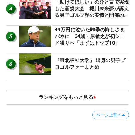
「助けてほしい」のひと言で実現
4
した新規大会 堀川未来夢が訴え
る男子ゴルフ界の実情と開催の舞
台裏
44万円に泣いた昨季の悔しさを
5
バネに 34歳・原敏之が初シー
ド獲りへ「まずはトップ10」
『東北福祉大学』 出身の男子プ
6
ロゴルファーまとめ
ランキングをもっと見る
ページ上部へ