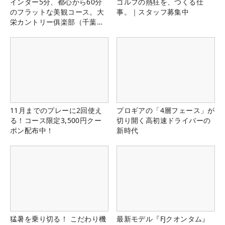
インター5分、都心から60分
ゴルフの熱狂を、つくる仕
のフラットな美観コース。大
事。｜スタッフ募集中
栄カントリー俱楽部（千葉
県）
11月までのプレーに2回使え
プロギアの「4層フェース」が
る！コース限定3,500円クー
切り開く高初速ドライバーの
ポン配布中！
新時代
猛暑を乗り切る！ こだわり機
最新モデル『FJクオンタム』