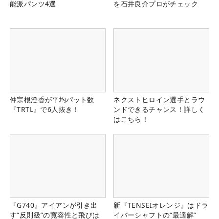
能派パンツ4選
を石井良介プロがチェック
仲宗根澄香が平均パット数
ネクストヒロイン選手とラウ
『TRTL』で6人抜き！
ンドできるチャンス！詳しく
はこちら！
『G740』アイアンが引き出
新『TENSEIオレンジ』はドラ
す“反則級”の寛容性と飛びは
イバーシャフトの“最適解”