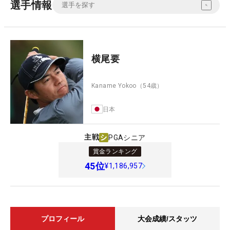
選手情報
横尾要
Kaname Yokoo
（54歳）
日本
主戦
PGAシニア
賞金ランキング
45
位
¥1,186,957
プロフィール
大会成績/スタッツ