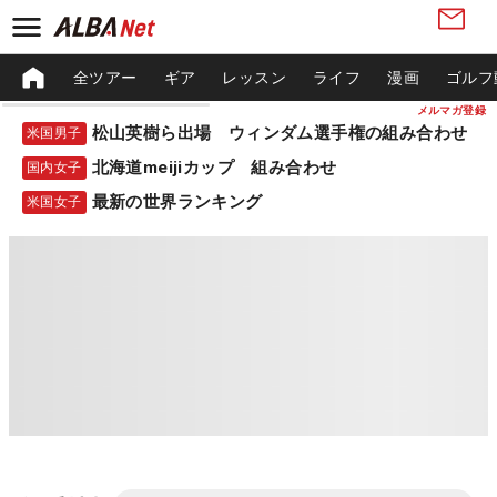
全ツアー
ギア
レッスン
ライフ
漫画
ゴルフ
メルマガ登録
松山英樹ら出場 ウィンダム選手権の組み合わせ
米国男子
北海道meijiカップ 組み合わせ
国内女子
最新の世界ランキング
米国女子