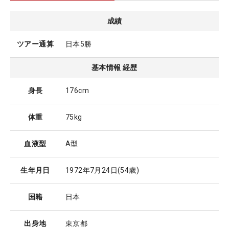
成績
ツアー通算
日本5勝
基本情報 経歴
身長
176cm
体重
75kg
血液型
A型
生年月日
1972年7月24日
(54歳)
国籍
日本
出身地
東京都