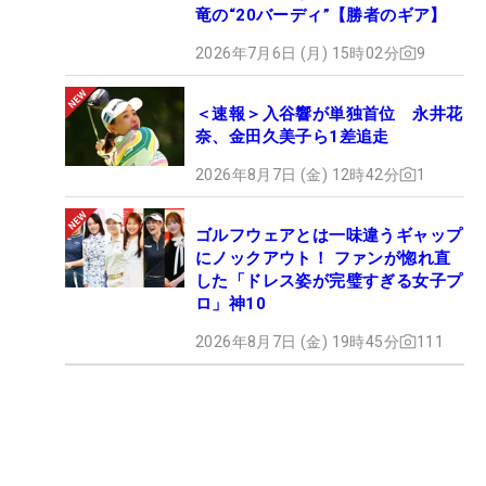
竜の“20バーディ”【勝者のギア】
2026年7月6日 (月) 15時02分
9
＜速報＞入谷響が単独首位 永井花
奈、金田久美子ら1差追走
2026年8月7日 (金) 12時42分
1
ゴルフウェアとは一味違うギャップ
にノックアウト！ ファンが惚れ直
した「ドレス姿が完璧すぎる女子プ
ロ」神10
2026年8月7日 (金) 19時45分
111