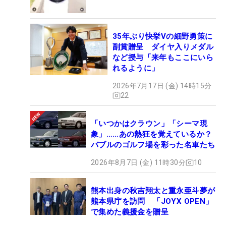
35年ぶり快挙Vの細野勇策に
副賞贈呈 ダイヤ入りメダル
など授与「来年もここにいら
れるように」
2026年7月17日 (金) 14時15分
22
「いつかはクラウン」「シーマ現
象」……あの熱狂を覚えているか？
バブルのゴルフ場を彩った名車たち
2026年8月7日 (金) 11時30分
10
熊本出身の秋吉翔太と重永亜斗夢が
熊本県庁を訪問 「JOYX OPEN」
で集めた義援金を贈呈