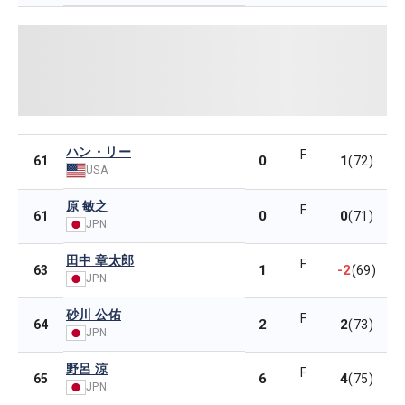
ハン・リー
F
0
1
61
(72)
USA
原 敏之
F
0
0
61
(71)
JPN
田中 章太郎
F
1
-2
63
(69)
JPN
砂川 公佑
F
2
2
64
(73)
JPN
野呂 涼
F
6
4
65
(75)
JPN