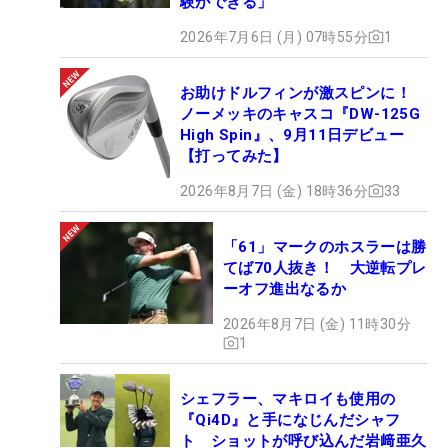
験ができる」
2026年7月6日 (月) 07時55分
1
お助けドルフィンが激スピンに！
ノーメッキのキャスコ『DW-125G
High Spin』、9月11日デビュー
【打ってみた】
2026年8月7日 (金) 18時36分
33
「61」マークのホスラーは勝
てば70人抜き！ 大逆転プレ
ーオフ進出なるか
2026年8月7日 (金) 11時30分
1
シェフラー、マキロイも使用の
『Qi4D』と手になじんだシャフ
ト ショットが呼び込んだ岩﨑亜久