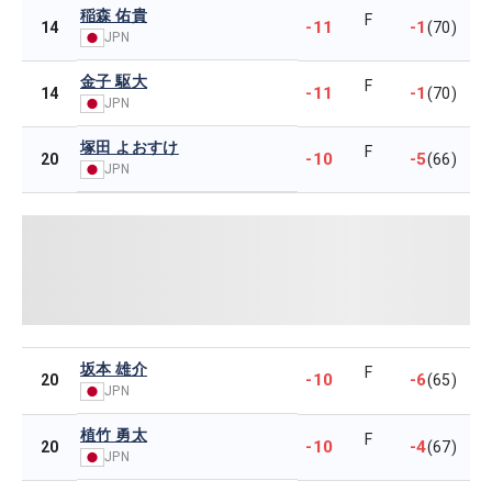
稲森 佑貴
F
-11
-1
14
(70)
JPN
金子 駆大
F
-11
-1
14
(70)
JPN
塚田 よおすけ
F
-10
-5
20
(66)
JPN
坂本 雄介
F
-10
-6
20
(65)
JPN
植竹 勇太
F
-10
-4
20
(67)
JPN