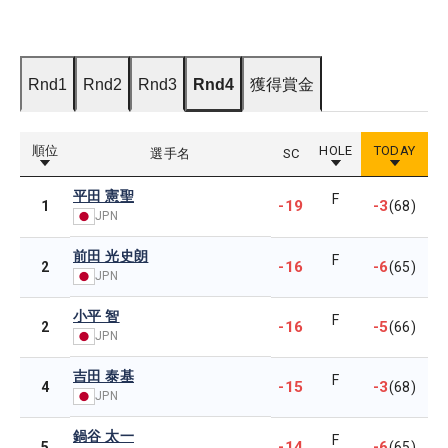
Rnd1
Rnd2
Rnd3
Rnd4
獲得賞金
順位
HOLE
TODAY
選手名
SC
平田 憲聖
F
-19
-3
1
(68)
JPN
前田 光史朗
F
-16
-6
2
(65)
JPN
小平 智
F
-16
-5
2
(66)
JPN
吉田 泰基
F
-15
-3
4
(68)
JPN
鍋谷 太一
F
-14
-6
5
(65)