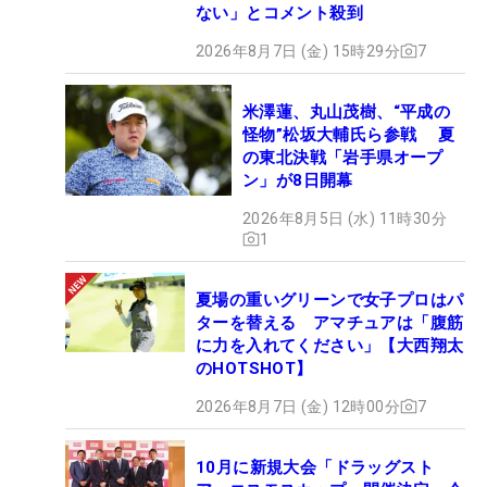
ない」とコメント殺到
2026年8月7日 (金) 15時29分
7
米澤蓮、丸山茂樹、“平成の
怪物”松坂大輔氏ら参戦 夏
の東北決戦「岩手県オープ
ン」が8日開幕
2026年8月5日 (水) 11時30分
1
夏場の重いグリーンで女子プロはパ
ターを替える アマチュアは「腹筋
に力を入れてください」【大西翔太
のHOTSHOT】
2026年8月7日 (金) 12時00分
7
10月に新規大会「ドラッグスト