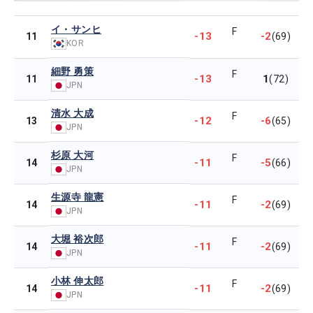
イ・サンヒ
F
-13
-2
11
(69)
KOR
細野 勇策
F
-13
1
11
(72)
JPN
清水 大成
F
-12
-6
13
(65)
JPN
杉原 大河
F
-11
-5
14
(66)
JPN
生源寺 龍憲
F
-11
-2
14
(69)
JPN
大堀 裕次郎
F
-11
-2
14
(69)
JPN
小林 伸太郎
F
-11
-2
14
(69)
JPN