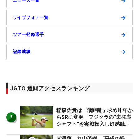
→
ニュース一覧
→
ライブフォト一覧
→
ツアー登録選手
→
記録成績
JGTO 週間アクセスランキング
稲森佑貴は「飛距離」求め昨年か
1
らSRに変更 フジクラの“未発表
シャフト”を実戦投入し好感触
「つかまえにいける」【男子ツア
ーのヒトネタ！】
米澤蓮、丸山茂樹、“平成の怪