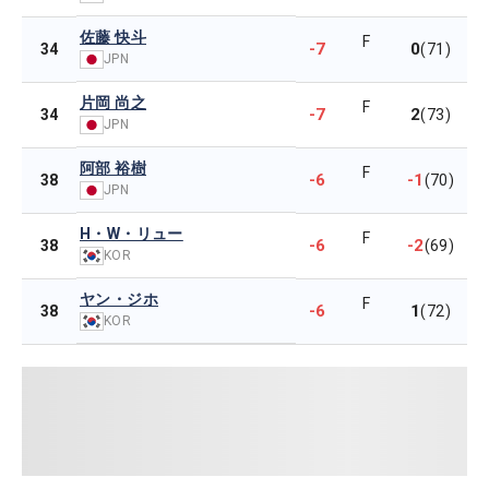
佐藤 快斗
F
-7
0
34
(71)
JPN
片岡 尚之
F
-7
2
34
(73)
JPN
阿部 裕樹
F
-6
-1
38
(70)
JPN
H・W・リュー
F
-6
-2
38
(69)
KOR
ヤン・ジホ
F
-6
1
38
(72)
KOR