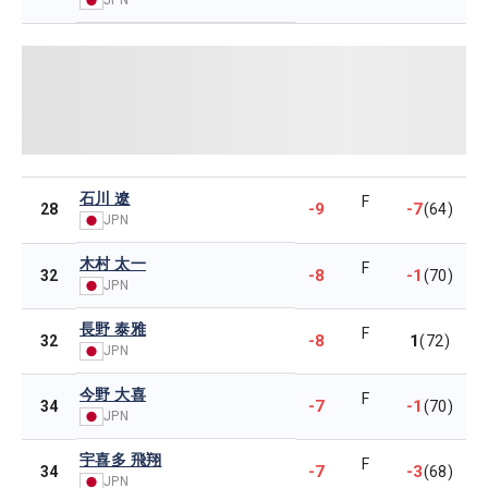
石川 遼
F
-9
-7
28
(64)
JPN
木村 太一
F
-8
-1
32
(70)
JPN
長野 泰雅
F
-8
1
32
(72)
JPN
今野 大喜
F
-7
-1
34
(70)
JPN
宇喜多 飛翔
F
-7
-3
34
(68)
JPN