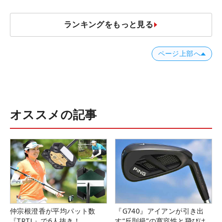
ランキングをもっと見る
ページ上部へ
オススメの記事
仲宗根澄香が平均パット数
『G740』アイアンが引き出
『TRTL』で6人抜き！
す“反則級”の寛容性と飛びは