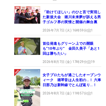
「助けてほしい」のひと言で実現し
た新規大会 堀川未来夢が訴える男
子ゴルフ界の実情と開催の舞台裏
2026年7月7日 (火) 16時59分
1
首位発進もグリーン上での開眼
も“10年ぶり” 金田久美子「あと1
回は勝ちたい」
2026年8月7日 (金) 17時29分
19
女子プロたちが過ごしたオープンウ
ィーク 堀琴音は人生初の…！ 六車
日那乃は新幹線でとんぼ返り…！
2026年8月7日 (金) 11時57分
1