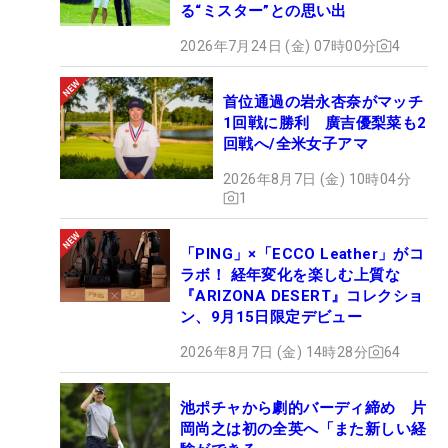
る“ミスター”との思い出
2026年7月24日 (金) 07時00分
4
首位通過の岩永杏奈がマッチ
1回戦に勝利 廣吉優梨菜も2
回戦へ/全米女子アマ
2026年8月7日 (金) 10時04分
1
「PING」×「ECCO Leather」がコ
ラボ！ 経年変化を楽しむ上質な
『ARIZONA DESERT』コレクショ
ン、9月15日限定デビュー
2026年8月7日 (金) 14時28分
64
池ポチャから劇的バーディ締め 片
岡尚之は初の全英へ「また新しい経