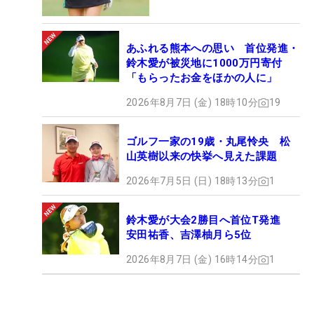
あふれる熊本への思い 首位発進・
鈴木愛が被災地に1000万円寄付
「もらったお金をほかの人に」
2026年8月7日 (金) 18時10分
19
ゴルフ一家の19歳・丸尾怜央 松
山英樹以来の快挙へ見えた課題
2026年7月5日 (日) 18時13分
1
鈴木愛が大会2勝目へ首位T発進
安田祐香、吉澤柚月ら5位
2026年8月7日 (金) 16時14分
1