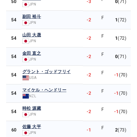
-3
0
50
(71)
JPN
副田 裕斗
F
-2
1
54
(72)
JPN
山田 大晟
F
-2
1
54
(72)
JPN
金田 直之
F
-2
0
54
(71)
JPN
グラント・ゴッドフリイ
F
-2
-1
54
(70)
USA
マイケル・ヘンドリー
F
-2
-1
54
(70)
NZL
時松 源藏
F
-2
-1
54
(70)
JPN
佐藤 大平
F
-1
2
60
(73)
JPN