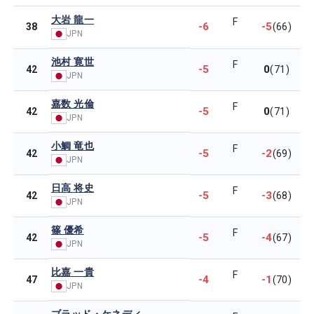
大岩 龍一
F
-6
-5
38
(66)
JPN
池村 寛世
F
-5
0
42
(71)
JPN
嘉数 光倫
F
-5
0
42
(71)
JPN
小鯛 竜也
F
-5
-2
42
(69)
JPN
日高 将史
F
-5
-3
42
(68)
JPN
篠 優希
F
-5
-4
42
(67)
JPN
比嘉 一貴
F
-4
-1
47
(70)
JPN