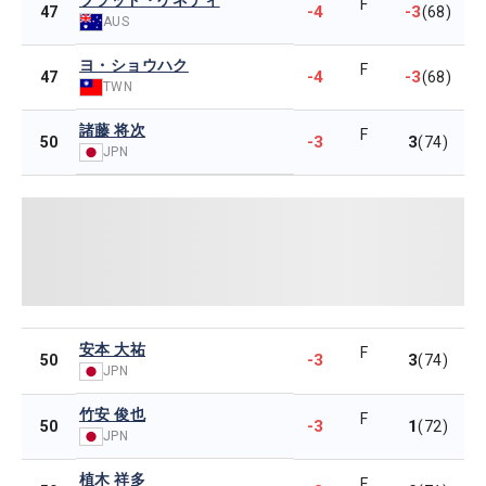
ブラッド・ケネディ
F
-4
-3
47
(68)
AUS
ヨ・ショウハク
F
-4
-3
47
(68)
TWN
諸藤 将次
F
-3
3
50
(74)
JPN
安本 大祐
F
-3
3
50
(74)
JPN
竹安 俊也
F
-3
1
50
(72)
JPN
植木 祥多
F