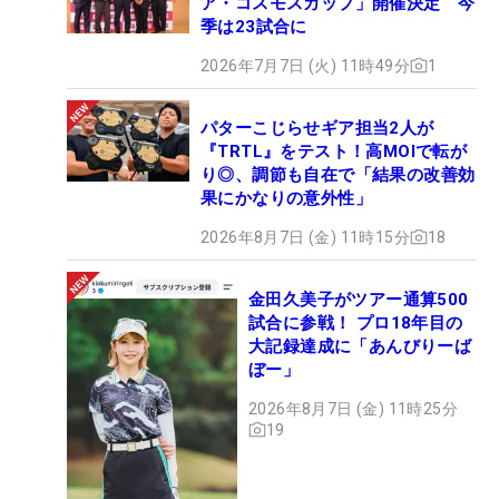
ア・コスモスカップ」開催決定 今
季は23試合に
2026年7月7日 (火) 11時49分
1
パターこじらせギア担当2人が
『TRTL』をテスト！高MOIで転が
り◎、調節も自在で「結果の改善効
果にかなりの意外性」
2026年8月7日 (金) 11時15分
18
金田久美子がツアー通算500
試合に参戦！ プロ18年目の
大記録達成に「あんびりーば
ぼー」
2026年8月7日 (金) 11時25分
19