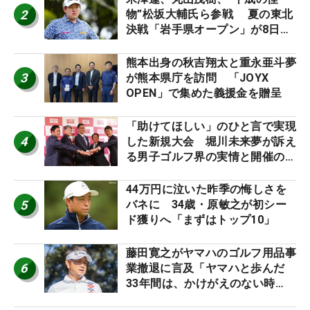
2
物”松坂大輔氏ら参戦 夏の東北
決戦「岩手県オープン」が8日開
幕
熊本出身の秋吉翔太と重永亜斗夢
3
が熊本県庁を訪問 「JOYX
OPEN」で集めた義援金を贈呈
「助けてほしい」のひと言で実現
4
した新規大会 堀川未来夢が訴え
る男子ゴルフ界の実情と開催の舞
台裏
44万円に泣いた昨季の悔しさを
5
バネに 34歳・原敏之が初シー
ド獲りへ「まずはトップ10」
藤田寛之がヤマハのゴルフ用品事
6
業撤退に言及「ヤマハと歩んだ
33年間は、かけがえのない時
間」