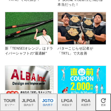
本当だった！
新『TENSEIオレンジ』はドラ
パターこじらせ記者が
イバーシャフトの“最適解”
「TRTL」で大改善
TOUR
JLPGA
JGTO
LPGA
PGA
ゴルフの熱狂を、つくる仕
8-9月のプレーに2回使える！
閉じる
全ツアー
国内女子
国内男子
米国女子
米国男子
更新
事。｜スタッフ募集中
コース限定2,000円クーポン