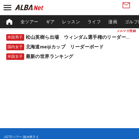
全ツアー
ギア
レッスン
ライフ
漫画
ゴルフ
メルマガ登録
松山英樹ら出場 ウィンダム選手権のリーダーボード
米国男子
北海道meijiカップ リーダーボード
国内女子
最新の世界ランキング
米国女子
JGTOツアー
国内男子