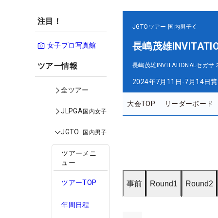
注目！
JGTOツアー
国内男子
長嶋茂雄INVITA
女子プロ写真館
ツアー情報
長嶋茂雄INVITATIONAL
2024年7月11日-7月14日
賞
全ツアー
大会TOP
リーダーボード
JLPGA
国内女子
JGTO
国内男子
ツアーメニ
ュー
ツアーTOP
事前
Round1
Round2
年間日程