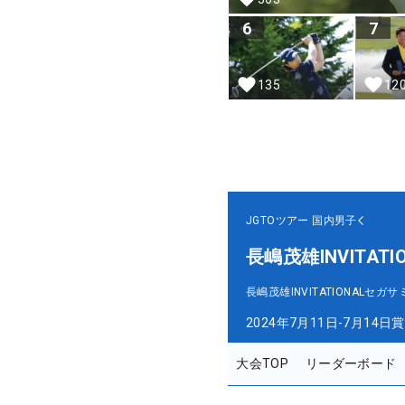
6
7
135
12
JGTOツアー
国内男子
長嶋茂雄INVITA
長嶋茂雄INVITATIONAL
2024年7月11日-7月14日
賞
大会TOP
リーダーボード