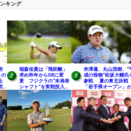
ランキング
岩
稲森佑貴は「飛距離」
米澤蓮、丸山茂樹、“
この
求め昨年からSRに変
成の怪物”松坂大輔氏
2
3
上
更 フジクラの“未発表
参戦 夏の東北決戦
宮
シャフト”を実戦投入し
「岩手県オープン」が
好感触「つかまえにい
日開幕
ける」【男子ツアーの
ヒトネタ！】