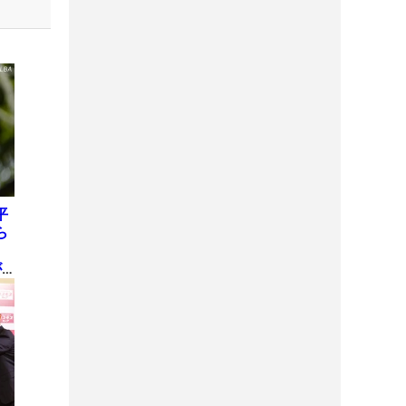
平
ら
8