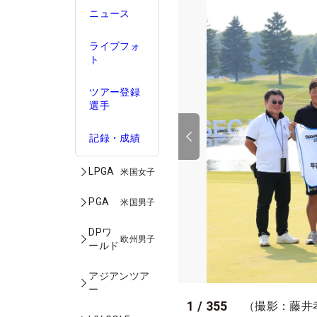
ニュース
ライブフォ
ト
ツアー登録
選手
記録・成績
LPGA
米国女子
PGA
米国男子
DPワ
欧州男子
ールド
アジアンツア
ー
1
/
355
（撮影：藤井