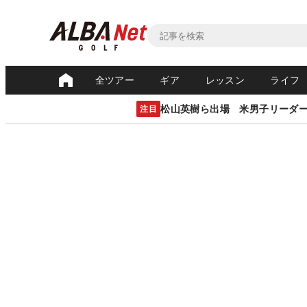
全ツアー
ギア
レッスン
ライフ
松山英樹ら出場 米男子リーダ
注目