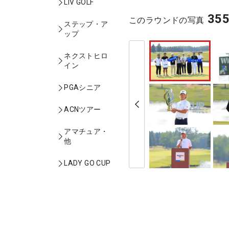
LIV GOLF
35
このラウンドの写真
ステップ・ア
ップ
ネクストヒロ
イン
PGAシニア
ACNツアー
アマチュア・
他
LADY GO CUP