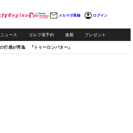
メルマガ登録
ログイン
Sニュース
ゴルフ場予約
連載
プレゼント
の打感が秀逸 『トゥーロンパター』