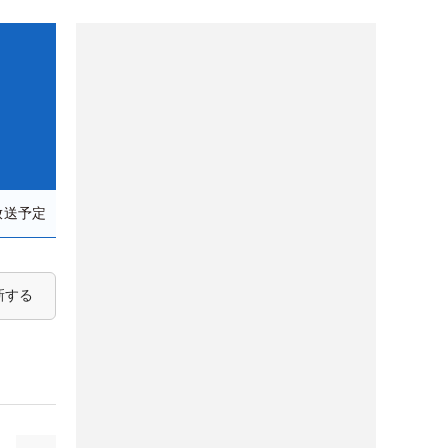
放送予定
新する