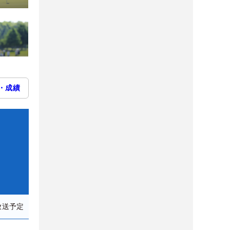
・成績
放送予定