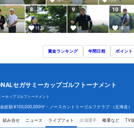
8
9
10
0
112
98
98
賞金ランキング
年間日程
ポイント
TIONALセガサミーカップゴルフトーナメント
セガサミーカップゴルフトーナメント
金総額
¥100,000,000
ザ・ノースカントリーゴルフクラブ （北海道）
組み合せ
ニュース
ライブフォト
出場選手
概要など
TV