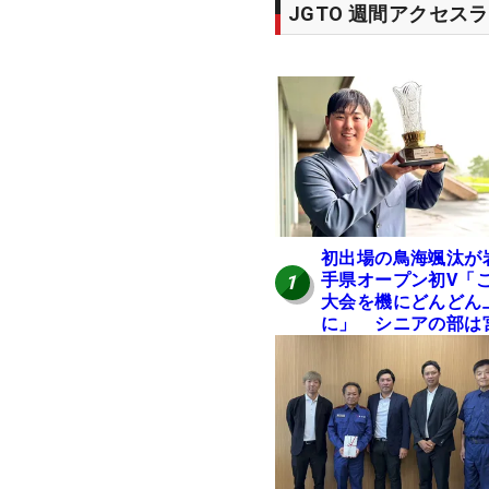
JGTO 週間アクセス
初出場の鳥海颯汰が
手県オープン初V「
1
大会を機にどんどん
に」 シニアの部は
本勝昌が連覇