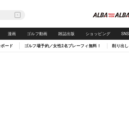
漫画
ゴルフ動画
雑誌出版
ショッピング
SN
ーボード
ゴルフ場予約／女性2名プレーフィ無料！
削り出し