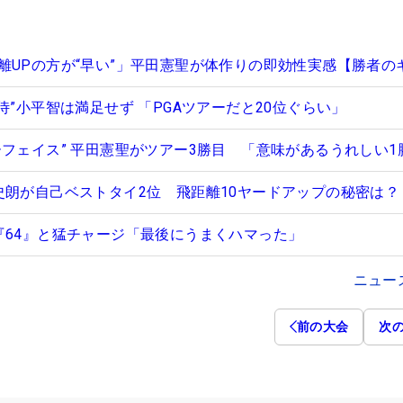
離UPの方が“早い”」平田憲聖が体作りの即効性実感【勝者の
侍”小平智は満足せず 「PGAツアーだと20位ぐらい」
ーフェイス” 平田憲聖がツアー3勝目 「意味があるうれしい1
史朗が自己ベストタイ2位 飛距離10ヤードアップの秘密は？
『64』と猛チャージ「最後にうまくハマった」
ニュー
前の大会
次