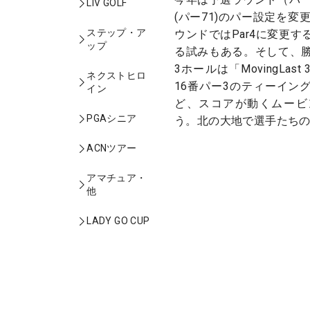
LIV GOLF
(パー71)のパー設定を変
ステップ・ア
ウンドではPar4に変更
ップ
る試みもある。そして、
3ホールは「MovingLast
ネクストヒロ
16番パー3のティーイン
イン
ど、スコアが動くムービ
PGAシニア
う。北の大地で選手たち
ACNツアー
アマチュア・
他
LADY GO CUP