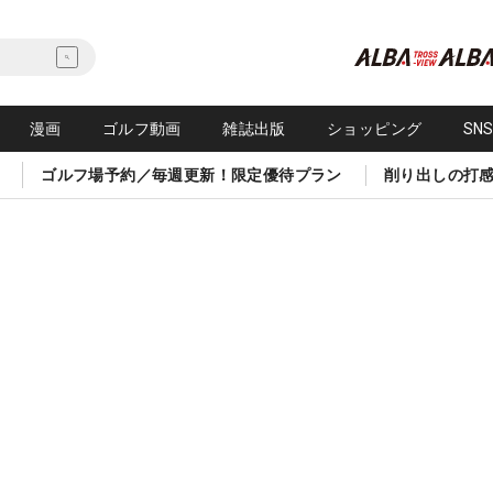
漫画
ゴルフ動画
雑誌出版
ショッピング
SN
ゴルフ場予約／毎週更新！限定優待プラン
削り出しの打