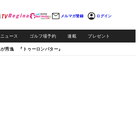
メルマガ登録
ログイン
Sニュース
ゴルフ場予約
連載
プレゼント
感が秀逸 『トゥーロンパター』