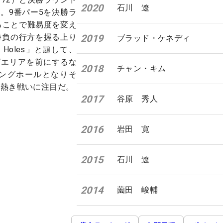
2020
石川 遼
更。9番パー5を決勝ラ
することで難易度を変え
勝負の行方を握る上り
2019
ブラッド・ケネディ
 3 Holes」と題して、
グエリアを前にするな
2018
チャン・キム
ングホールとなりそ
の熱き戦いに注目だ。
2017
谷原 秀人
2016
岩田 寛
2015
石川 遼
2014
薗田 峻輔