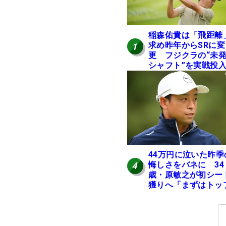
稲森佑貴は「飛距離
求め昨年からSRに変
1
更 フジクラの“未
シャフト”を実戦投
好感触「つかまえに
ける」【男子ツアー
ヒトネタ！】
44万円に泣いた昨季
悔しさをバネに 34
4
歳・原敏之が初シー
獲りへ「まずはトッ
10」