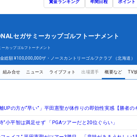
賞金ランキング
年間日程
ポイント
TIONALセガサミーカップゴルフトーナメント
セガサミーカップゴルフトーナメント
金総額
¥100,000,000
ザ・ノースカントリーゴルフクラブ （北海道）
組み合せ
ニュース
ライブフォト
出場選手
概要など
TV
離UPの方が“早い”」平田憲聖が体作りの即効性実感【勝者の
侍”小平智は満足せず 「PGAツアーだと20位ぐらい」
ーフェイス” 平田憲聖がツアー3勝目 「意味があるうれしい1