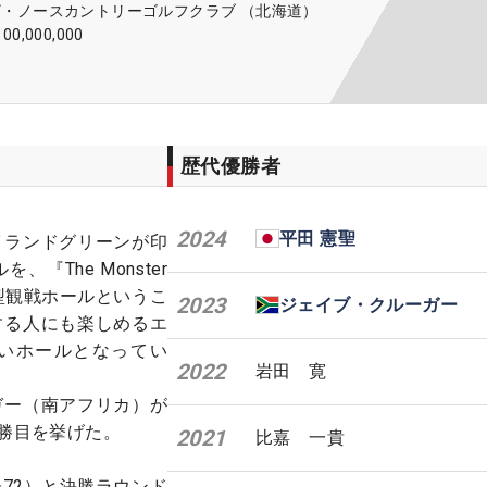
ザ・ノースカントリーゴルフクラブ （北海道）
100,000,000
歴代優勝者
2024
平田 憲聖
イランドグリーンが印
『The Monster
型観戦ホールというこ
2023
ジェイブ・クルーガー
する人にも楽しめるエ
いホールとなってい
2022
岩田 寛
ガー（南アフリカ）が
2勝目を挙げた。
2021
比嘉 一貴
72）と決勝ラウンド