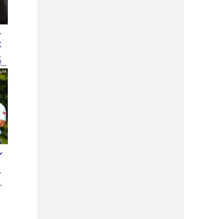
ひ
大
え
情
ン
ー
の