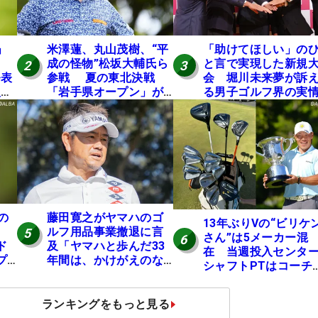
」
米澤蓮、丸山茂樹、“平
「助けてほしい」の
成の怪物”松坂大輔氏ら
と言で実現した新規
2
3
発表
参戦 夏の東北決戦
会 堀川未来夢が訴
入し
「岩手県オープン」が8
る男子ゴルフ界の実
い
日開幕
と開催の舞台裏
の
の
藤田寛之がヤマハのゴ
13年ぶりVの“ビリケ
ルフ用品事業撤退に言
5
さん”は5メーカー混
6
ド
及「ヤマハと歩んだ33
在 当週投入センタ
プ
年間は、かけがえのな
シャフトPTはコーチ
い時間」
助言【勝者のギア】
ランキングをもっと見る