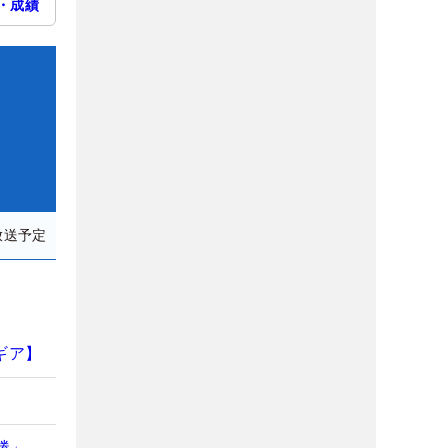
・成績
放送予定
ギア】
勝」