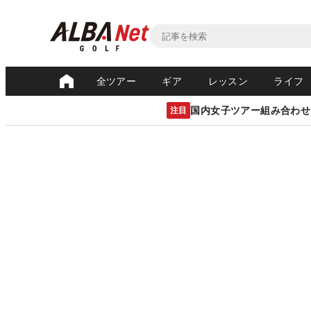
全ツアー
ギア
レッスン
ライフ
国内女子ツアー組み合わせ
注目