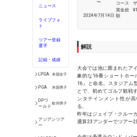
〜
コース
ニュース
賞金総
¥
2024年7月14日
額
ライブフォ
ト
ツアー登録
選手
解説
記録・成績
大会では池に囲まれたア
LPGA
米国女子
象的な16番ショートホールを、
16』と命名。スタジアム
PGA
米国男子
とで、初めてゴルフ観戦
ンタテインメント性が高
DPワ
欧州男子
る。
ールド
昨年はジェイブ・クルー
アジアンツア
通算23アンダーでツアー
ー
今年は予選ラウンド（パー