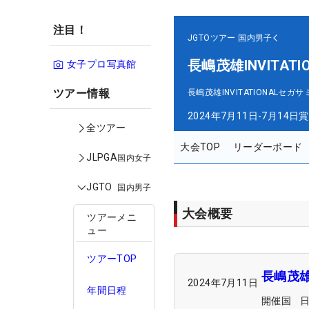
注目！
JGTOツアー
国内男子
長嶋茂雄INVITA
女子プロ写真館
ツアー情報
長嶋茂雄INVITATIONAL
2024年7月11日-7月14日
賞
全ツアー
大会TOP
リーダーボード
JLPGA
国内女子
JGTO
国内男子
大会概要
ツアーメニ
ュー
ツアーTOP
長嶋茂雄
2024年7月11日
年間日程
開催国