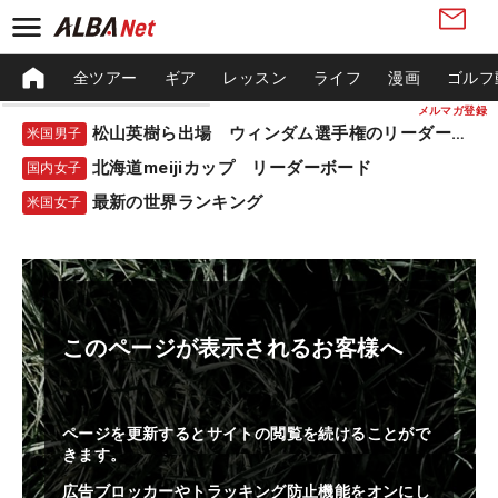
全ツアー
ギア
レッスン
ライフ
漫画
ゴルフ
メルマガ登録
松山英樹ら出場 ウィンダム選手権のリーダーボード
米国男子
北海道meijiカップ リーダーボード
国内女子
最新の世界ランキング
米国女子
このページが表示されるお客様へ
ページを更新するとサイトの閲覧を続けることがで
きます。
広告ブロッカーやトラッキング防止機能をオンにし