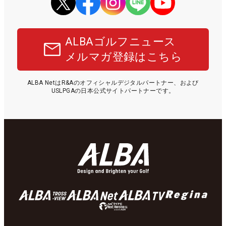
ALBAゴルフニュース
メルマガ登録はこちら
ALBA NetはR&Aのオフィシャルデジタルパートナー、および
USLPGAの日本公式サイトパートナーです。