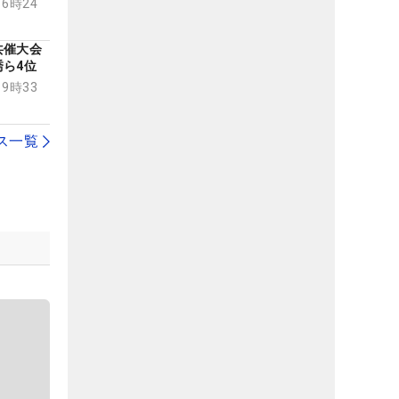
16時24
共催大会
ら4位
19時33
ス一覧