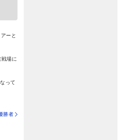
ツアーと
主戦場に
となって
代優勝者