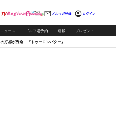
メルマガ登録
ログイン
Sニュース
ゴルフ場予約
連載
プレゼント
しの打感が秀逸 『トゥーロンパター』