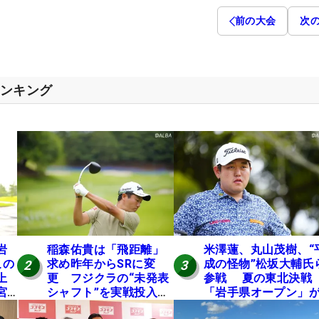
前の大会
次
ランキング
岩
稲森佑貴は「飛距離」
米澤蓮、丸山茂樹、“
この
求め昨年からSRに変
成の怪物”松坂大輔氏
2
3
上
更 フジクラの“未発表
参戦 夏の東北決戦
宮
シャフト”を実戦投入し
「岩手県オープン」が
好感触「つかまえにい
日開幕