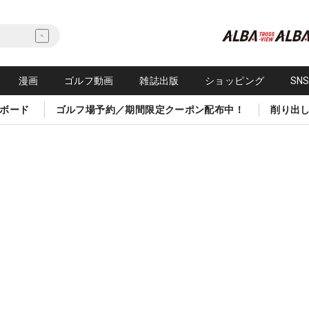
漫画
ゴルフ動画
雑誌出版
ショッピング
SN
ボード
ゴルフ場予約／期間限定クーポン配布中！
削り出