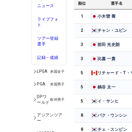
順位
選手名
ニュース
1
小木曽 喬
ライブフォ
ト
2
チャン・ユビン
ツアー登録
選手
3
前田 光史朗
記録・成績
3
比嘉 一貴
LPGA
米国女子
5
リチャード・T・
PGA
米国男子
5
鍋谷 太一
DPワ
欧州男子
5
イ・サンヒ
ールド
アジアンツア
8
パク・ウンシン
ー
8
チェ・スンビン