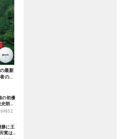
の最新
勝者のギ
願の初優
史朗は3
16時52
優勝に王
田寛は後