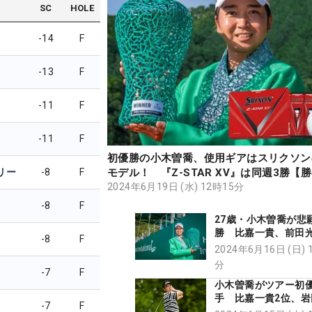
SC
HOLE
-14
F
-13
F
-11
F
-11
F
初優勝の小木曽喬、使用ギアはスリクソン
リー
-8
F
モデル！ 『Z-STAR XV』は同週3勝【
ア】
2024年6月19日 (水) 12時15分
-8
F
27歳・小木曽喬が悲
勝 比嘉一貴、前田光
-8
F
位
2024年6月16日 (日) 
分
-7
F
小木曽喬がツアー初
手 比嘉一貴2位、岩
-7
F
退