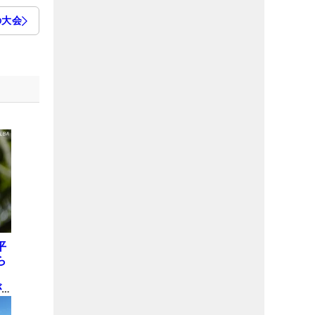
の大会
平
ら
8