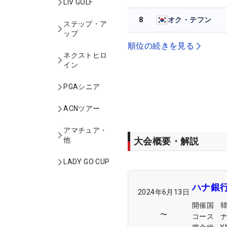
LIV GOLF
8
オク・テフン
ステップ・ア
ップ
順位の続きを見る
ネクストヒロ
イン
PGAシニア
ACNツアー
アマチュア・
大会概要・解説
他
LADY GO CUP
ハナ銀
2024年6月13日
開催国
〜
コース