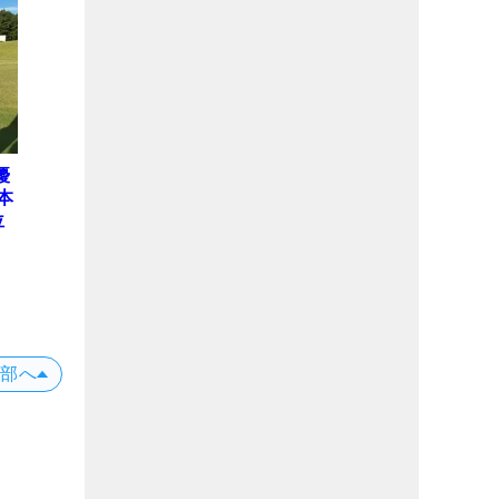
優
本
位
上部へ