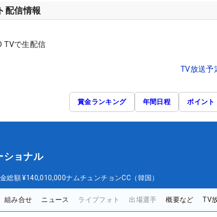
ット配信情報
O TVで生配信
TV放送予
賞金ランキング
年間日程
ポイント
ーショナル
金総額
¥140,010,000
ナムチュンチョンCC（韓国）
組み合せ
ニュース
ライブフォト
出場選手
概要など
TV