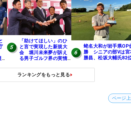
ける」【男子ツアーの
ヒトネタ！】
と
「助けてほしい」のひ
蛯名大和が岩手県OP
庁
と言で実現した新規大
5
勝 シニアの部Vは宮
6
会 堀川未来夢が訴え
勝昌、松坂大輔氏82
援金
る男子ゴルフ界の実情
と開催の舞台裏
ランキングをもっと見る
ページ