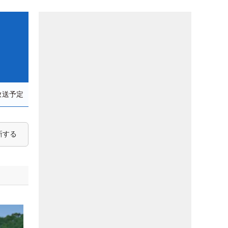
放送予定
新する