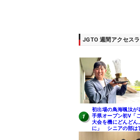
JGTO 週間アクセス
初出場の鳥海颯汰が
手県オープン初V「
1
大会を機にどんどん
に」 シニアの部は
本勝昌が連覇