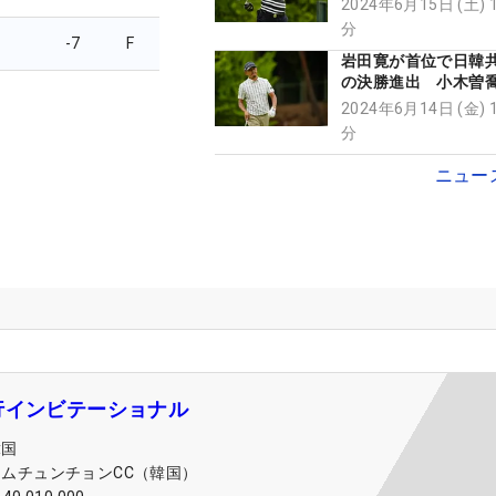
2024年6月15日 (土) 
分
-7
F
岩田寛が首位で日韓
の決勝進出 小木曽喬
2024年6月14日 (金) 
分
ニュー
行インビテーショナル
韓国
ナムチュンチョンCC（韓国）