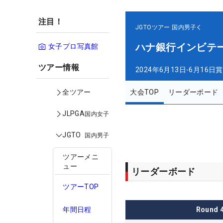
注目！
JGTOツアー
国内男子
ハナ銀行インビテ
女子プロ写真館
ツアー情報
2024年6月13日-6月16日
賞
大会TOP
リーダーボード
全ツアー
JLPGA
国内女子
JGTO
国内男子
ツアーメニ
ュー
リーダーボード
ツアーTOP
Round
年間日程