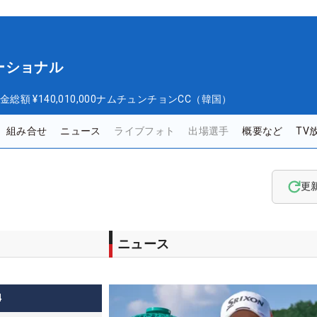
ーショナル
金総額
¥140,010,000
ナムチュンチョンCC（韓国）
組み合せ
ニュース
ライブフォト
出場選手
概要など
TV
更
ニュース
4