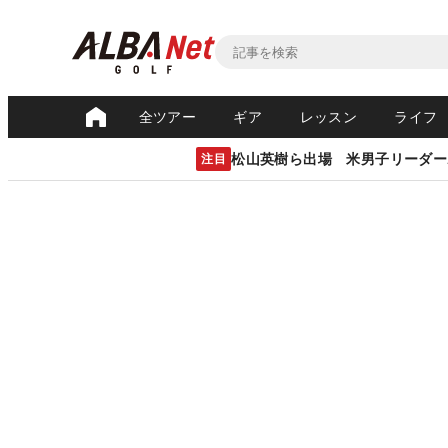
全ツアー
ギア
レッスン
ライフ
松山英樹ら出場 米男子リーダー
注目