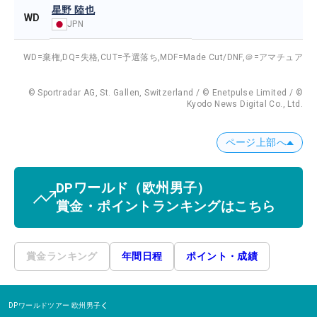
星野 陸也
WD
JPN
WD=棄権,
DQ=失格,
CUT=予選落ち,
MDF=Made Cut/DNF,
＠=アマチュア
© Sportradar AG, St. Gallen, Switzerland / © Enetpulse Limited / ©
Kyodo News Digital Co., Ltd.
ページ上部へ
DPワールド
（欧州男子）
賞金・ポイントランキングはこちら
賞金ランキング
年間日程
ポイント・成績
DPワールドツアー
欧州男子