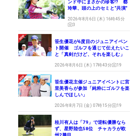
ンド中にまさかの珍客!? 都
玲華、頭の上のセミと“共演”
2026年8月6日 (木) 16時45分
3
笹生優花が6度目のジュニアイベン
ト開催 ゴルフを通じて伝えたいこ
と「真剣だけど、それを楽しむ」
2026年8月6日 (木) 17時43分
19
笹生優花主催ジュニアイベントに宮
里美香らが参加「純粋にゴルフを楽
しんでほしい」
2026年8月7日 (金) 07時15分
19
桂川有人は「79」で逆転優勝なら
ず、星野陸也58位 チャカラが欧
州2勝目