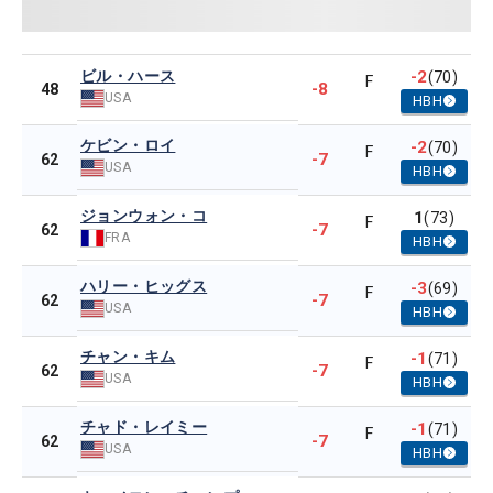
ビル・ハース
-2
(70)
F
-8
48
USA
HBH
ケビン・ロイ
-2
(70)
F
-7
62
USA
HBH
ジョンウォン・コ
1
(73)
F
-7
62
FRA
HBH
ハリー・ヒッグス
-3
(69)
F
-7
62
USA
HBH
チャン・キム
-1
(71)
F
-7
62
USA
HBH
チャド・レイミー
-1
(71)
F
-7
62
USA
HBH