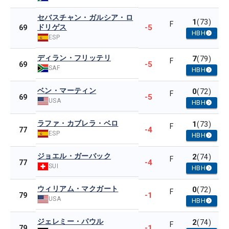
セバスチャン・ガルシア・ロ
1
(73)
F
ドリゲス
-5
69
HBH
ESP
ディラン・フリッテリ
7
(79)
F
-5
69
SAF
HBH
ベン・マーティン
0
(72)
F
-5
69
USA
HBH
ラファ・カブレラ・ベロ
1
(73)
F
-4
77
ESP
HBH
ジョエル・ガーバック
2
(74)
F
-4
77
SUI
HBH
ウィリアム・マクガート
0
(72)
F
-1
79
USA
HBH
ジェレミー・パウル
2
(74)
F
-1
79