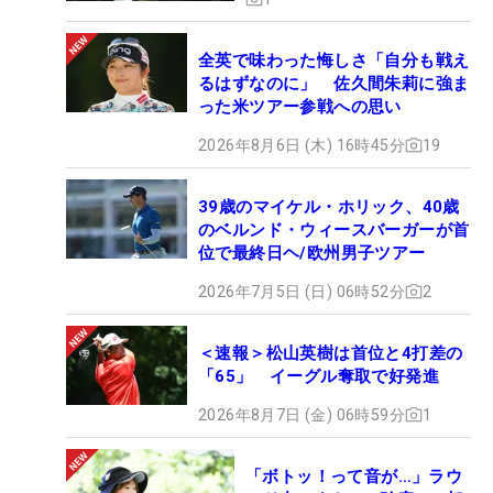
全英で味わった悔しさ「自分も戦え
るはずなのに」 佐久間朱莉に強ま
った米ツアー参戦への思い
2026年8月6日 (木) 16時45分
19
39歳のマイケル・ホリック、40歳
のベルンド・ウィースバーガーが首
位で最終日ヘ/欧州男子ツアー
2026年7月5日 (日) 06時52分
2
＜速報＞松山英樹は首位と4打差の
「65」 イーグル奪取で好発進
2026年8月7日 (金) 06時59分
1
「ボトッ！って音が…」ラウ