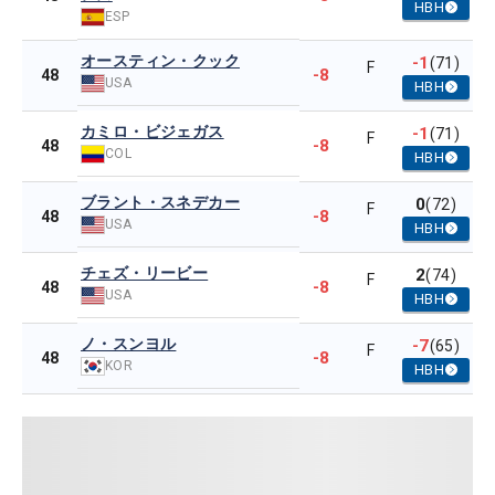
HBH
ESP
オースティン・クック
-1
(71)
F
-8
48
USA
HBH
カミロ・ビジェガス
-1
(71)
F
-8
48
COL
HBH
ブラント・スネデカー
0
(72)
F
-8
48
USA
HBH
チェズ・リービー
2
(74)
F
-8
48
USA
HBH
ノ・スンヨル
-7
(65)
F
-8
48
KOR
HBH