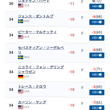
ジョナサン・バード
0
(72)
F
-11
30
USA
HBH
ジェンス・ダントルプ
-4
(68)
F
-10
34
SWE
HBH
ピーター・マルナッティ
-3
(69)
F
-10
34
USA
HBH
セバスティアン・ソーデルベ
-4
(68)
F
リ
-10
34
HBH
SWE
ニコライ・フォン・デリング
-1
(71)
F
シャウゼン
-10
34
HBH
GER
トレース・クロウ
-3
(69)
F
-10
34
USA
HBH
カーソン・ヤング
-7
(65)
F
-10
34
USA
HBH