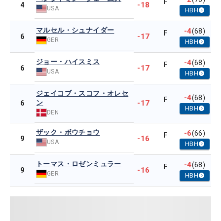
F
-18
4
USA
HBH
マルセル・シュナイダー
-4
(68)
F
-17
6
GER
HBH
ジョー・ハイスミス
-4
(68)
F
-17
6
USA
HBH
ジェイコブ・スコフ・オレセ
-4
(68)
F
ン
-17
6
HBH
DEN
ザック・ボウチョウ
-6
(66)
F
-16
9
USA
HBH
トーマス・ロゼンミュラー
-4
(68)
F
-16
9
GER
HBH