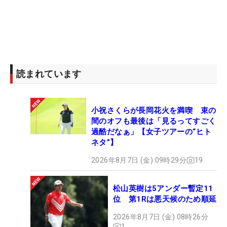
読まれています
小祝さくらが長岡花火を満喫 束の
間のオフも最後は「見るってすごく
過酷だなぁ」【女子ツアーの“ヒト
ネタ”】
2026年8月7日 (金) 09時29分
19
松山英樹は5アンダー暫定11
位 第1Rは悪天候のため順延
2026年8月7日 (金) 08時26分
1