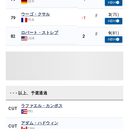
GER
HBH
ウーゴ・クサル
3
(75)
F
-1
79
FRA
HBH
ロバート・ストレブ
9
(81)
F
2
82
USA
HBH
- - - 以上、予選通過
ラファエル・カンポス
CUT
PRI
アダム・ハドウィン
CUT
CAN