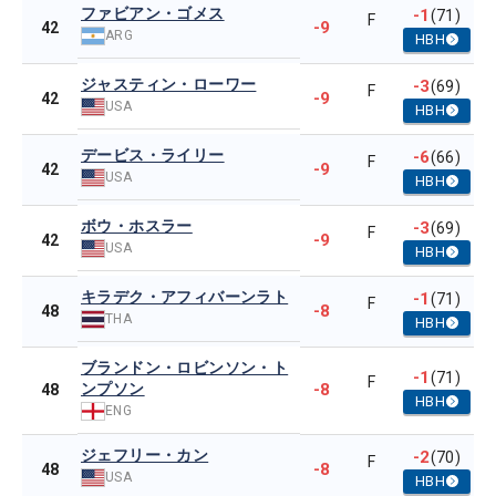
ファビアン・ゴメス
-1
(71)
F
-9
42
ARG
HBH
ジャスティン・ローワー
-3
(69)
F
-9
42
USA
HBH
デービス・ライリー
-6
(66)
F
-9
42
USA
HBH
ボウ・ホスラー
-3
(69)
F
-9
42
USA
HBH
キラデク・アフィバーンラト
-1
(71)
F
-8
48
THA
HBH
ブランドン・ロビンソン・ト
-1
(71)
F
ンプソン
-8
48
HBH
ENG
ジェフリー・カン
-2
(70)
F
-8
48
USA
HBH