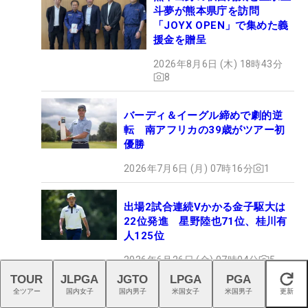
斗夢が熊本県庁を訪問
「JOYX OPEN」で集めた義
援金を贈呈
2026年8月6日 (木) 18時43分
8
バーディ＆イーグル締めで劇的逆
転 南アフリカの39歳がツアー初
優勝
2026年7月6日 (月) 07時16分
1
出場2試合連続Vかかる金子駆大は
22位発進 星野陸也71位、桂川有
人125位
2026年6月26日 (金) 07時04分
5
TOUR
JLPGA
JGTO
LPGA
PGA
閉じる
全ツアー
国内女子
国内男子
米国女子
米国男子
更新
“替えないプロ”今平周吾が10年ぶり