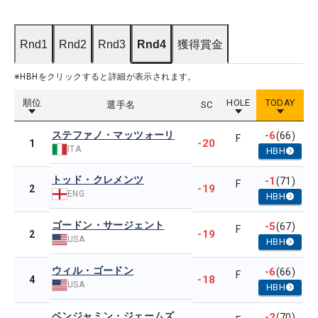
Rnd1
Rnd2
Rnd3
Rnd4
獲得賞金
※HBHをクリックすると詳細が表示されます。
順位
HOLE
TODAY
選手名
SC
ステファノ・マッツォーリ
-6
(66)
F
-20
1
ITA
HBH
トッド・クレメンツ
-1
(71)
F
-19
2
ENG
HBH
ゴードン・サージェント
-5
(67)
F
-19
2
USA
HBH
ウィル・ゴードン
-6
(66)
F
-18
4
USA
HBH
ベンジャミン・ジェームズ
-2
(70)