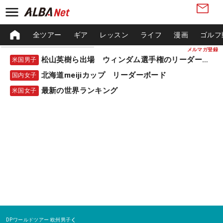
全ツアー
ギア
レッスン
ライフ
漫画
ゴルフ
メルマガ登録
松山英樹ら出場 ウィンダム選手権のリーダーボード
米国男子
北海道meijiカップ リーダーボード
国内女子
最新の世界ランキング
米国女子
DPワールドツアー
欧州男子