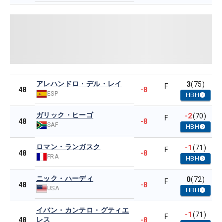
アレハンドロ・デル・レイ
3
(75)
F
-8
48
ESP
HBH
ガリック・ヒーゴ
-2
(70)
F
-8
48
SAF
HBH
ロマン・ランガスク
-1
(71)
F
-8
48
FRA
HBH
ニック・ハーディ
0
(72)
F
-8
48
USA
HBH
イバン・カンテロ・グティエ
-1
(71)
F
レス
-8
48