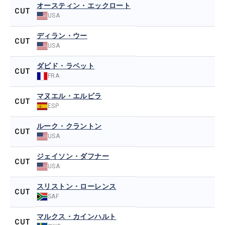
オースティン・エックロート
CUT
USA
ディラン・ウー
CUT
USA
ダビド・ラベット
CUT
FRA
マヌエル・エルビラ
CUT
ESP
ルーク・クラントン
CUT
USA
ジェイソン・ダフナー
CUT
USA
スリストン・ローレンス
CUT
SAF
マルクス・カインハルト
CUT