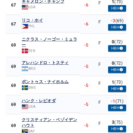
キャメロン・チャンプ
1
(73)
F
-6
67
USA
HBH
リコ・ホイ
-3
(69)
F
-6
67
PHL
HBH
ニクラス・ノーゴー・ミュラ
0
(72)
F
ー
-5
69
HBH
DEN
アレハンドロ・トスティ
0
(72)
F
-5
69
ARG
HBH
ポントゥス・ナイホルム
1
(73)
F
-5
69
SWE
HBH
ハンク・レビオダ
-1
(71)
F
-5
69
USA
HBH
クリスティアン・ベゾイデン
3
(75)
F
ハウト
-5
69
HBH
SAF