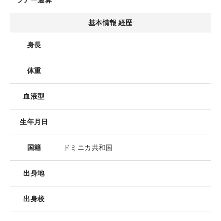
ツアー通算
基本情報 経歴
身長
体重
血液型
生年月日
国籍
ドミニカ共和国
出身地
出身校