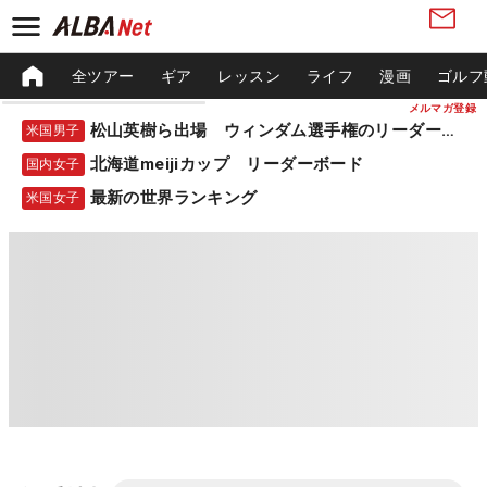
全ツアー
ギア
レッスン
ライフ
漫画
ゴルフ
メルマガ登録
松山英樹ら出場 ウィンダム選手権のリーダーボード
米国男子
北海道meijiカップ リーダーボード
国内女子
最新の世界ランキング
米国女子