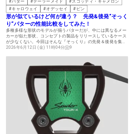
#
パター
#
テーラーメイド
#
スコッティ・キャメロン
#
キャロウェイ
#
オデッセイ
#
ピン
形が似ているけど何が違う？ 先発&後発“そっく
り”パターの性能比較をしてみた！
多種多様な形状のモデルが揃うパターだが、中には異なるメー
カーが似た形状、コンセプトの製品をリリースしているケース
が少なくない。今回はそんな『そっくり』の先発＆後発を集め
て、共通点や違いを徹底検証した。
2026年6月12日 (金) 11時04分
9