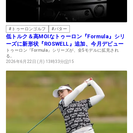
#
トゥーロンゴルフ
#
パター
低トルク＆高MOIなトゥーロン『Formula』シリ
ーズに新形状『ROSWELL』追加、今月デビュー
トゥーロン『Formula』シリーズが、全5モデルに拡充され
る。
2026年6月22日 (月) 13時33分
15