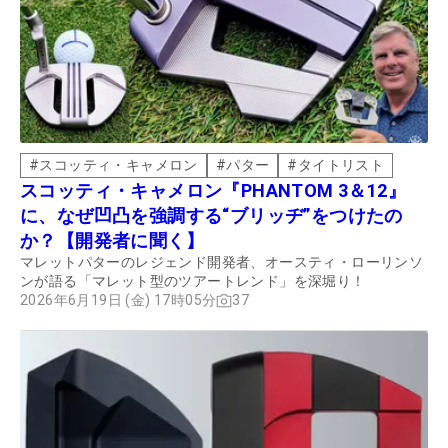
#
スコッティ・キャメロン
#
パター
#
タイトリスト
スコッティ・キャメロン『PHANTOM 3＆12』
に、なぜ凹凸を強調する“ブリッヂ”をつけたの
か？【開発者に聞く】
マレットパターのレジェンド開発者、オースティ・ローリンソ
ンが語る「マレット型のツアートレンド」を深堀り！
2026年6月19日 (金) 17時05分
37