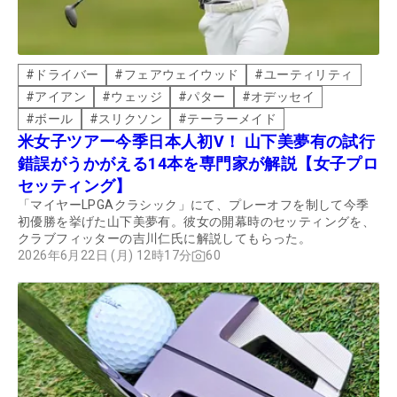
#
ドライバー
#
フェアウェイウッド
#
ユーティリティ
#
アイアン
#
ウェッジ
#
パター
#
オデッセイ
#
ボール
#
スリクソン
#
テーラーメイド
米女子ツアー今季日本人初V！ 山下美夢有の試行
錯誤がうかがえる14本を専門家が解説【女子プロ
セッティング】
「マイヤーLPGAクラシック」にて、プレーオフを制して今季
初優勝を挙げた山下美夢有。彼女の開幕時のセッティングを、
クラブフィッターの吉川仁氏に解説してもらった。
2026年6月22日 (月) 12時17分
60