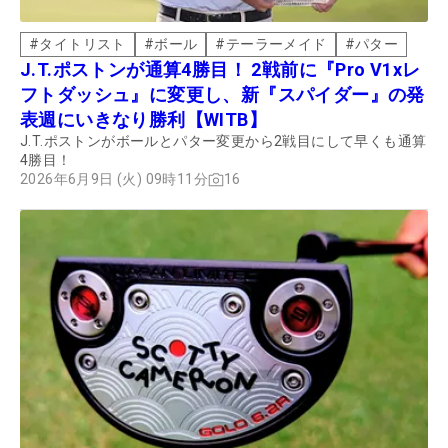
#
タイトリスト
#
ボール
#
テーラーメイド
#
パター
J.T.ポストンが通算4勝目！ 2戦前に『Pro V1xレ
フトダッシュ』に変更し、新『スパイダー』の発
表週にいきなり勝利【WITB】
J.T.ポストンがボールとパター変更から2戦目にして早くも通算
4勝目！
2026年6月9日 (火) 09時11分
16