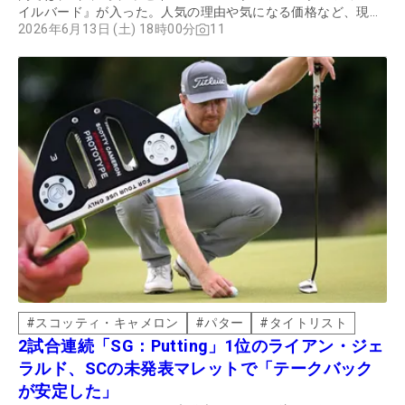
イルバード』が入った。人気の理由や気になる価格など、現在
のトレンドをゴルフパートナー藤沢長後店の店長を務める島田
2026年6月13日 (土) 18時00分
11
辰也さんとチェックしていこう。
#
スコッティ・キャメロン
#
パター
#
タイトリスト
2試合連続「SG：Putting」1位のライアン・ジェ
ラルド、SCの未発表マレットで「テークバック
が安定した」