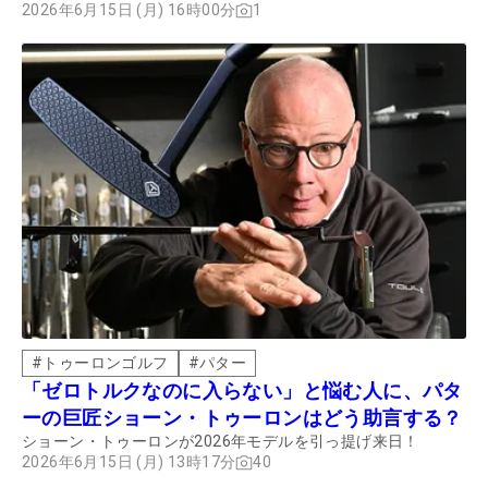
共通点や違いを徹底検証した。
2026年6月15日 (月) 16時00分
1
#
トゥーロンゴルフ
#
パター
「ゼロトルクなのに入らない」と悩む人に、パタ
ーの巨匠ショーン・トゥーロンはどう助言する？
ショーン・トゥーロンが2026年モデルを引っ提げ来日！
2026年6月15日 (月) 13時17分
40