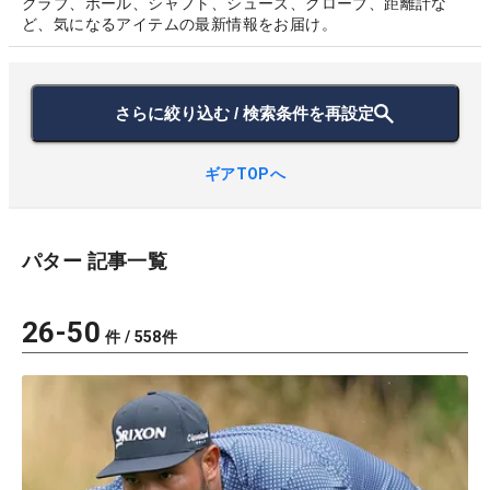
クラブ、ボール、シャフト、シューズ、グローブ、距離計な
ど、気になるアイテムの最新情報をお届け。
さらに絞り込む / 検索条件を再設定
ギアTOPへ
パター
記事一覧
26
-
50
件 /
558
件