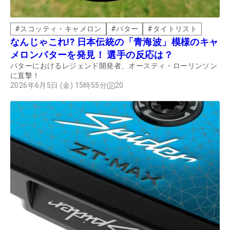
#
スコッティ・キャメロン
#
パター
#
タイトリスト
なんじゃこれ!? 日本伝統の「青海波」模様のキャ
メロンパターを発見！ 選手の反応は？
パターにおけるレジェンド開発者、オースティ・ローリンソン
に直撃！
2026年6月5日 (金) 15時55分
20