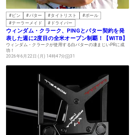
#
ピン
#
パター
#
タイトリスト
#
ボール
#
テーラーメイド
#
ドライバー
ウィンダム・クラーク、PINGとパター契約を発
表した週に2度目の全米オープン制覇！【WITB】
ウィンダム・クラークが使用する白パターの凄まじいPRに成
功！
2026年6月22日 (月) 14時47分
31