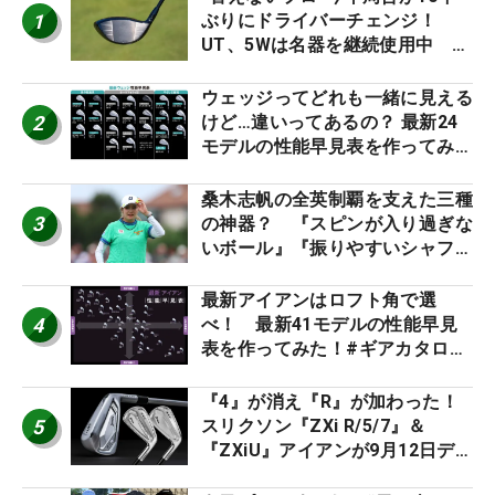
1
ぶりにドライバーチェンジ！
UT、5Wは名器を継続使用中 #
男子プロセッティング
ウェッジってどれも一緒に見える
2
けど…違いってあるの？ 最新24
モデルの性能早見表を作ってみ
た #ギアカタログ2026
桑木志帆の全英制覇を支えた三種
3
の神器？ 『スピンが入り過ぎな
いボール』『振りやすいシャフ
ト』『真っすぐ飛ぶドライバ
ー』 #女子プロセッティング
最新アイアンはロフト角で選
4
べ！ 最新41モデルの性能早見
表を作ってみた！#ギアカタログ
2026
『4』が消え『R』が加わった！
5
スリクソン『ZXi R/5/7』＆
『ZXiU』アイアンが9月12日デ
ビュー