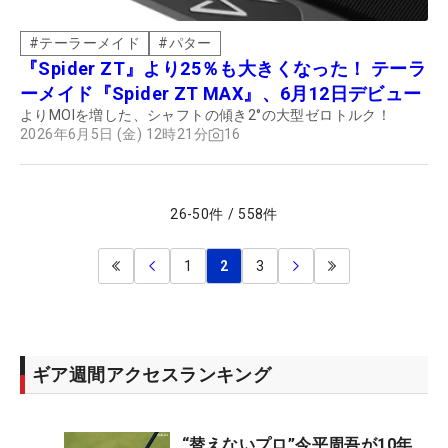
#
テーラーメイド
#
パター
『Spider ZT』より25％も大きくなった！ テーラ
ーメイド『Spider ZT MAX』、6月12日デビュー
よりMOIを増した、シャフトの傾き2°の大型ゼロトルク！
2026年6月5日 (金) 12時21分
16
26
-
50
件
/
558
件
1
2
3
ギア週間アクセスランキング
“替えないプロ”今平周吾が10年