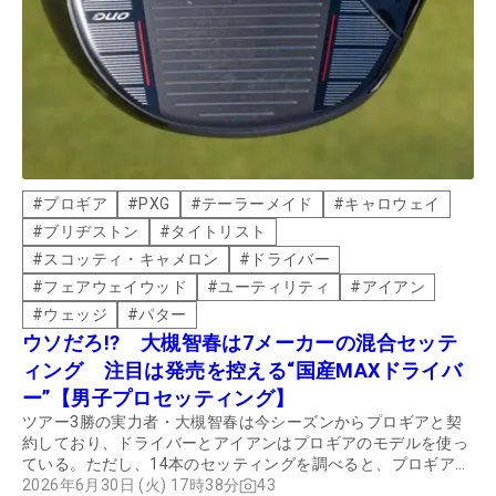
#
プロギア
#
PXG
#
テーラーメイド
#
キャロウェイ
#
ブリヂストン
#
タイトリスト
#
スコッティ・キャメロン
#
ドライバー
#
フェアウェイウッド
#
ユーティリティ
#
アイアン
#
ウェッジ
#
パター
ウソだろ!? 大槻智春は7メーカーの混合セッテ
ィング 注目は発売を控える“国産MAXドライバ
ー”【男子プロセッティング】
ツアー3勝の実力者・大槻智春は今シーズンからプロギアと契
約しており、ドライバーとアイアンはプロギアのモデルを使っ
ている。ただし、14本のセッティングを調べると、プロギアを
含めた7メーカーが混在。そのセッティングについてクラブフ
2026年6月30日 (火) 17時38分
43