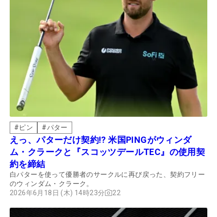
#
ピン
#
パター
えっ、パターだけ契約!? 米国PINGがウィンダ
ム・クラークと『スコッツデールTEC』の使用契
約を締結
白パターを使って優勝者のサークルに再び戻った、契約フリー
のウィンダム・クラーク。
2026年6月18日 (木) 14時23分
22