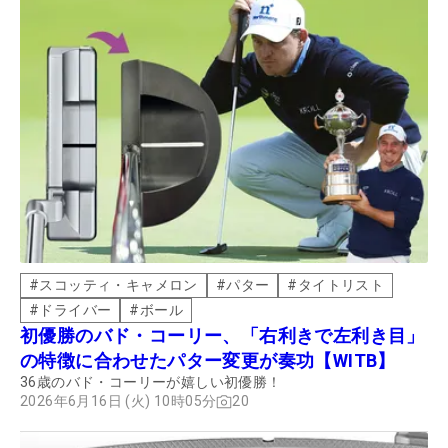
#
スコッティ・キャメロン
#
パター
#
タイトリスト
#
ドライバー
#
ボール
初優勝のバド・コーリー、「右利きで左利き目」
の特徴に合わせたパター変更が奏功【WITB】
36歳のバド・コーリーが嬉しい初優勝！
2026年6月16日 (火) 10時05分
20