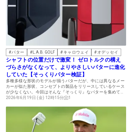
#
パター
#
L.A.B. GOLF
#
キャロウェイ
#
オデッセイ
シャフトの位置だけで激変！ ゼロトルクの構え
づらさがなくなって、よりやさしいパターに進化
していた【そっくりパター検証】
多種多様な形状のモデルが揃うパターだが、中には異なるメー
カーが似た形状、コンセプトの製品をリリースしているケース
が少なくない。今回はそんな『そっくり』なパターを集めて、
共通点や違いを徹底検証した。
2026年6月19日 (金) 12時15分
1