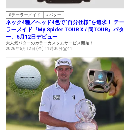
#
テーラーメイド
#
パター
ネック4種／ヘッド4色で“自分仕様”を追求！ テー
ラーメイド『My Spider TOUR X / 同TOUR』パタ
ー、6月12日デビュー
大人気パターのカラーカスタムサービス開始！
2026年6月12日 (金) 11時00分
41