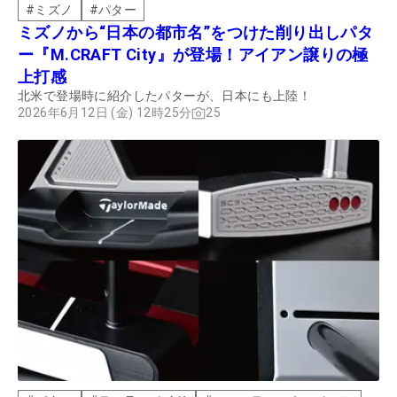
#
ミズノ
#
パター
ミズノから“日本の都市名”をつけた削り出しパタ
ー『M.CRAFT City』が登場！アイアン譲りの極
上打感
北米で登場時に紹介したパターが、日本にも上陸！
2026年6月12日 (金) 12時25分
25