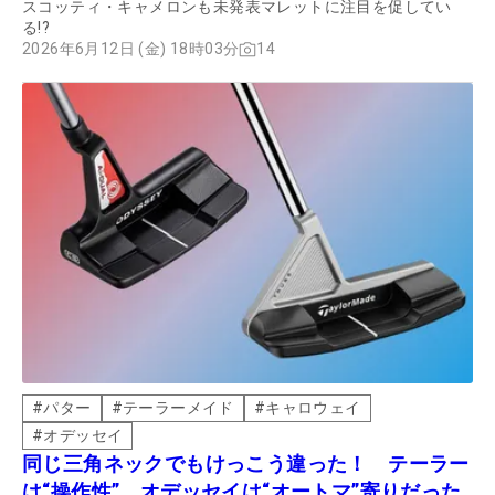
スコッティ・キャメロンも未発表マレットに注目を促してい
る!?
2026年6月12日 (金) 18時03分
14
#
パター
#
テーラーメイド
#
キャロウェイ
#
オデッセイ
同じ三角ネックでもけっこう違った！ テーラー
は“操作性”、オデッセイは“オートマ”寄りだった