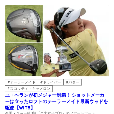
ィッターの吉川仁氏に解説してもらった。
#
テーラーメイド
#
ドライバー
#
パター
#
スコッティ・キャメロン
ユ・ヘランが初メジャー制覇！ ショットメーカ
ーは立ったロフトのテーラーメイド最新ウッドを
駆使【WITB】
今季メジャー第3戦「全米女子プロ」のツアーレポート。