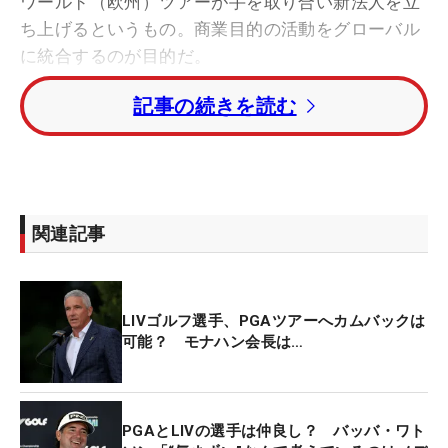
ワールド（欧州）ツアーが手を取り合い新法人を立
ち上げるというもの。商業目的の活動をグローバル
に統合するのが目的だ。
記事の続きを読む
発表資料には”チーム戦のゴルフを成長させる”とい
う命題も入るが、そのほかの具体的な活動について
はこれから発表される。営利目的の法人で、3ツア
ーの強みを生かし、選手、ファン、スポンサー、ス
テークホルダーそれぞれに最大限の利益を還元する
関連記事
形を目指す。
PGAツアーのジェイ・モナハン会長は「2年間もの
LIVゴルフ選手、PGAツアーへカムバックは
あいだ混乱をもたらしてきたが、ゴルフを愛するも
可能？ モナハン会長は…
のにとって、歴史的な日になった」と胸を張る。新
法人はPIFが主導権を握る形で、PGAツアー自体の組
織は今後も存続。新法人主導で、新形態の大会やイ
PGAとLIVの選手は仲良し？ バッバ・ワト
ベント模索していく。