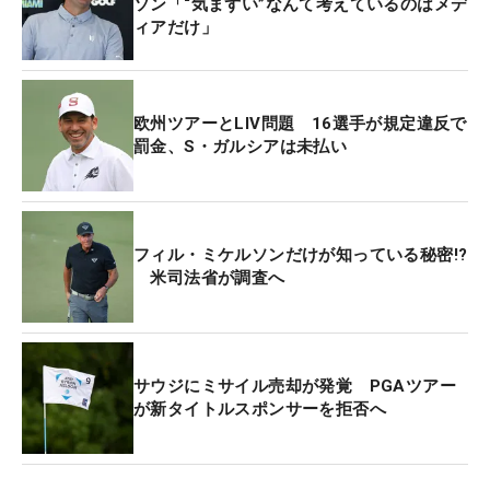
ソン「“気まずい”なんて考えているのはメデ
ィアだけ」
新法人のチェアマンにPIFトップで実業家、大富豪の
ヤセル・ルマイヤン氏。CEOにモナハン氏が就き、
そのほかの経営陣は3団体から選ばれる予定。
欧州ツアーとLIV問題 16選手が規定違反で
罰金、S・ガルシアは未払い
また、LIVゴルフに移籍した選手のPGAツアー、欧
州ツアーへの復帰については、各ツアーの2023年シ
ーズン終了後に改めて再考される。
フィル・ミケルソンだけが知っている秘密!?
米司法省が調査へ
常に話題を振りまき、大きな注目を集めたLIV騒
動。来年以降の動きからますます目が離せなくなっ
てきた。
サウジにミサイル売却が発覚 PGAツアー
が新タイトルスポンサーを拒否へ