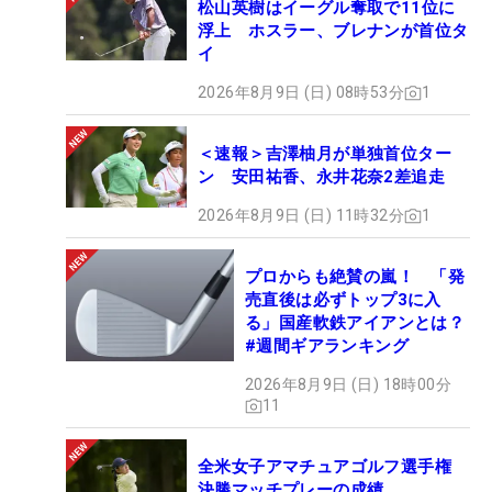
松山英樹はイーグル奪取で11位に
浮上 ホスラー、ブレナンが首位タ
イ
2026年8月9日 (日) 08時53分
1
＜速報＞吉澤柚月が単独首位ター
ン 安田祐香、永井花奈2差追走
2026年8月9日 (日) 11時32分
1
プロからも絶賛の嵐！ 「発
売直後は必ずトップ3に入
る」国産軟鉄アイアンとは？
#週間ギアランキング
2026年8月9日 (日) 18時00分
11
全米女子アマチュアゴルフ選手権
決勝マッチプレーの成績