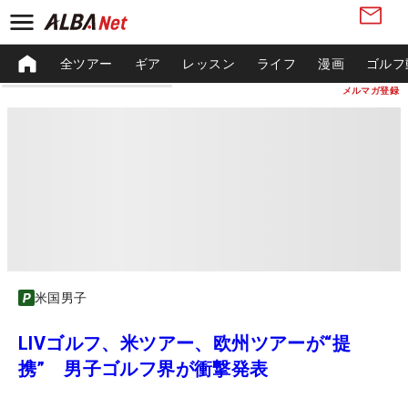
全ツアー
ギア
レッスン
ライフ
漫画
ゴルフ
メルマガ登録
米国男子
LIVゴルフ、米ツアー、欧州ツアーが“提
携” 男子ゴルフ界が衝撃発表