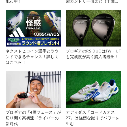
配布中！
栄カントリー俱楽部（千葉
県）
ネクストヒロイン選手とラウ
プロギアのRS DUOはFW・UT
ンドできるチャンス！詳しく
も完成度が高く購入者続出！
はこちら！
プロギアの「4層フェース」が
アディダス『コードカオス
切り開く高初速ドライバーの
27』は強烈な蹴りでパワーを
新時代
生む