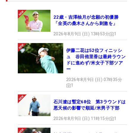
22歳・吉澤柚月が念願の初優勝
「全英の桑木さんから刺激を」
2026年8月9日 (日) 13時53分
1
伊藤二花は52位フィニッシ
ュ 谷田侑里香は最終ラウン
ドに進めず/米女子下部ツア
ー
2026年8月9日 (日) 07時35分
1
石川遼は暫定68位 第3ラウンドは
悪天候の影響で順延/米男子下部
2026年8月9日 (日) 11時15分
1