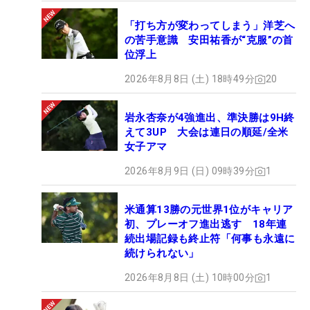
「打ち方が変わってしまう」洋芝へ
の苦手意識 安田祐香が“克服”の首
位浮上
2026年8月8日 (土) 18時49分
20
岩永杏奈が4強進出、準決勝は9H終
えて3UP 大会は連日の順延/全米
女子アマ
2026年8月9日 (日) 09時39分
1
米通算13勝の元世界1位がキャリア
初、プレーオフ進出逃す 18年連
続出場記録も終止符「何事も永遠に
続けられない」
2026年8月8日 (土) 10時00分
1