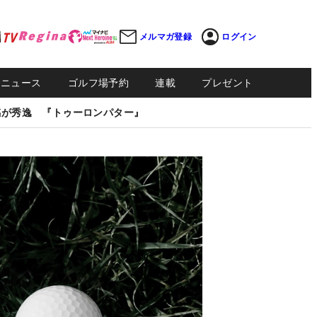
メルマガ登録
ログイン
Sニュース
ゴルフ場予約
連載
プレゼント
感が秀逸 『トゥーロンパター』