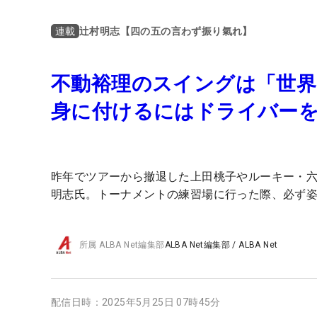
辻村明志【四の五の言わず振り氣れ】
連載
不動裕理のスイングは「世
身に付けるにはドライバーを
昨年でツアーから撤退した上田桃子やルーキー・
明志氏。トーナメントの練習場に行った際、必ず
所属
ALBA Net編集部
ALBA Net編集部
/
ALBA Net
配信日時：
2025年5月25日 07時45分