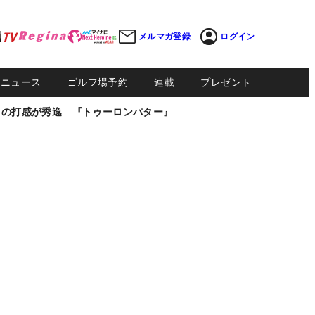
メルマガ登録
ログイン
Sニュース
ゴルフ場予約
連載
プレゼント
しの打感が秀逸 『トゥーロンパター』