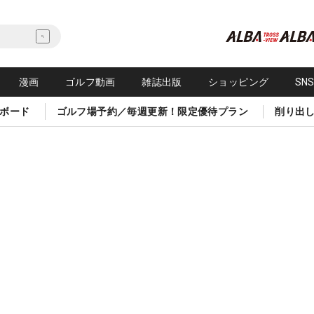
漫画
ゴルフ動画
雑誌出版
ショッピング
SN
ボード
ゴルフ場予約／毎週更新！限定優待プラン
削り出