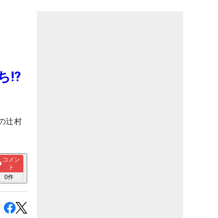
さ」
!?
の辻村
コメン
ト
0
件