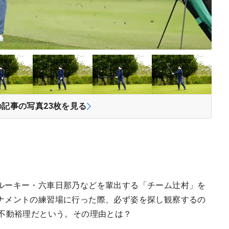
の記事の写真
23
枚を見る
ルーキー・六車日那乃などを輩出する「チーム辻村」を
ナメントの練習場に行った際、必ず姿を探し観察するの
、不動裕理だという。その理由とは？