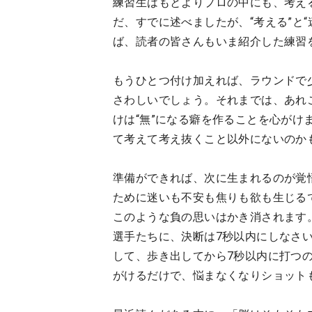
練習生はもとよりプロの中にも、考え
だ、すでに述べましたが、“考える”と“
ば、読者の皆さんもいま紹介した練習
もうひとつ付け加えれば、ラウンドで
さわしいでしょう。それまでは、あれ
けは“無”になる癖を作ることを心が
て考えて考え抜くこと以外にないのか
準備ができれば、次に生まれるのが覚
ために迷いも不安も焦りも欲も生じる
このような負の思いはかき消されます
選手たちに、決断は7秒以内にしなさ
して、歩き出してから7秒以内に打つ
がけるだけで、悩まなくなりショット