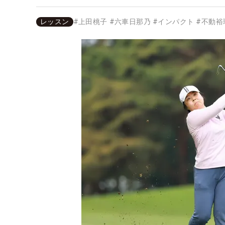
レッスン
#
上田桃子
#
六車日那乃
#
インパクト
#
不動裕