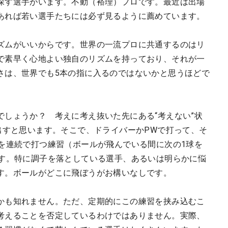
探す選手がいます。不動（裕理）プロです。最近は出場
あれば若い選手たちには必ず見るように薦めています。
ズムがいいからです。世界の一流プロに共通するのはリ
で素早く心地よい独自のリズムを持っており、それが一
さは、世界でも5本の指に入るのではないかと思うほどで
でしょうか？ 考えに考え抜いた先にある“考えない”状
出すと思います。そこで、ドライバーかPWで打って、そ
球を連続で打つ練習（ボールが飛んでいる間に次の1球を
ます。特に調子を落としている選手、あるいは明らかに悩
す。ボールがどこに飛ぼうがお構いなしです。
かも知れません。ただ、定期的にこの練習を挟み込むこ
考えることを否定しているわけではありません。実際、