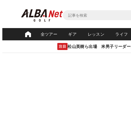
全ツアー
ギア
レッスン
ライフ
松山英樹ら出場 米男子リーダー
注目