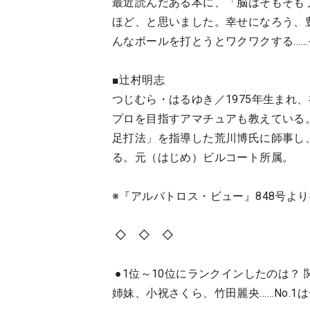
最近読んだある本に、「脳はそもそも
ほど、と思いました。幸せになろう、
んなボールを打とうとワクワクする…
■辻村明志
つじむら・はるゆき／1975年生まれ
プロを目指すアマチュアも教えている
足打法」を指導した荒川博氏に師事し
る。元（はじめ）ビルコート所属。
※『アルバトロス・ビュー』848号よ
◇ ◇ ◇
●1位～10位にランクインしたのは？ 
姉妹、小祝さくら、竹田麗央……No.1