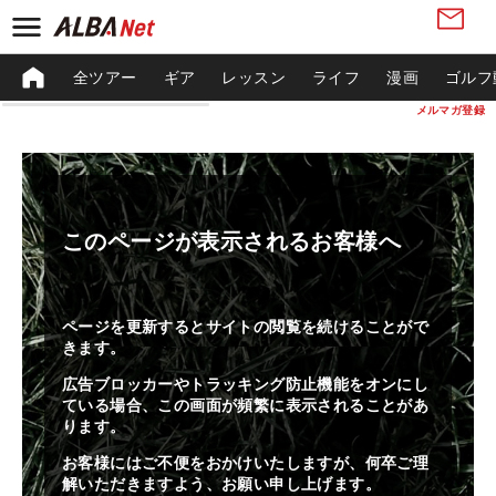
全ツアー
ギア
レッスン
ライフ
漫画
ゴルフ
メルマガ登録
このページが表示されるお客様へ
ページを更新するとサイトの閲覧を続けることがで
きます。
広告ブロッカーやトラッキング防止機能をオンにし
ている場合、この画面が頻繁に表示されることがあ
ります。
お客様にはご不便をおかけいたしますが、何卒ご理
解いただきますよう、お願い申し上げます。