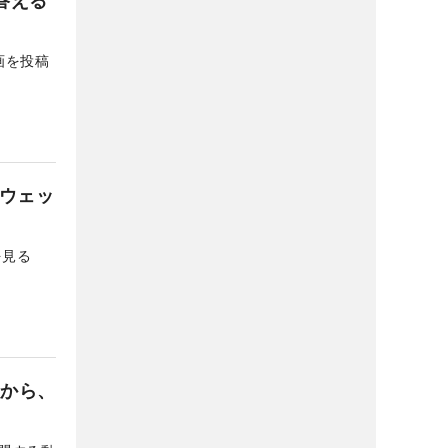
答える
画を投稿
のウェッ
を見る
鮭から、