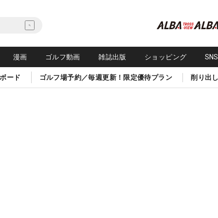
漫画
ゴルフ動画
雑誌出版
ショッピング
SN
ボード
ゴルフ場予約／毎週更新！限定優待プラン
削り出