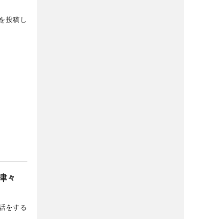
を投稿し
津々
話をする