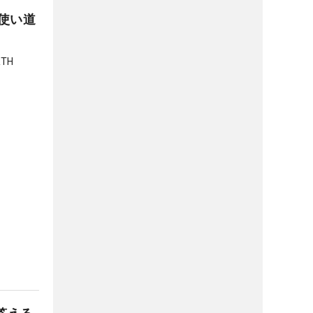
使い道
TH