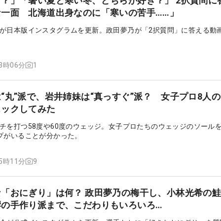
？」「暑い夏と寒い冬、どちらが好き？」 2択質問に
一面 北海道出身なのに「寒いの苦手……」
が日本版インスタグラムを更新。政田夢乃が「2択質問」に答える動
1
13時06分
“丸”派で、岩井姉妹は“真っすぐ”派？ 女子プロ8人
ェックしてみた
チを打つ58度や60度のウェッジ。女子プロたちのウェッジのソール
プがいることが分かった。
9
15時11分
「おにぎり」は何？ 政田夢乃の梅干し、小林光希の
響の手作り派まで、こだわりもいろいろ…