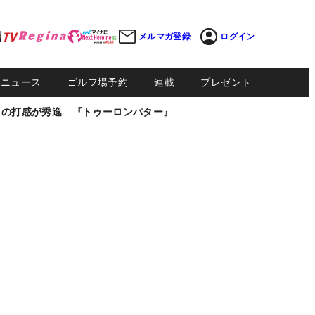
メルマガ登録
ログイン
Sニュース
ゴルフ場予約
連載
プレゼント
しの打感が秀逸 『トゥーロンパター』