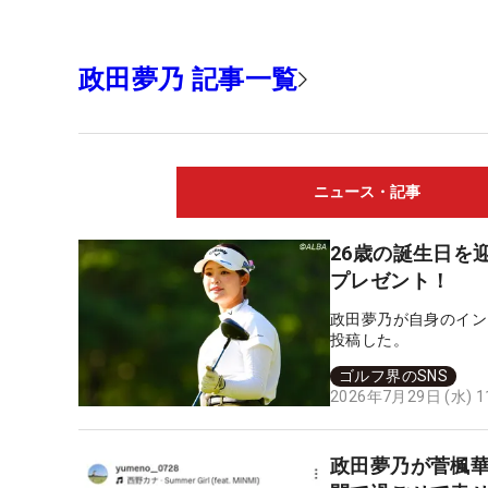
政田夢乃 記事一覧
ニュース・記事
26歳の誕生日を
プレゼント！
政田夢乃が自身のイン
投稿した。
ゴルフ界のSNS
2026年7月29日 (水) 
政田夢乃が菅楓華