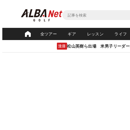
全ツアー
ギア
レッスン
ライフ
松山英樹ら出場 米男子リーダー
注目