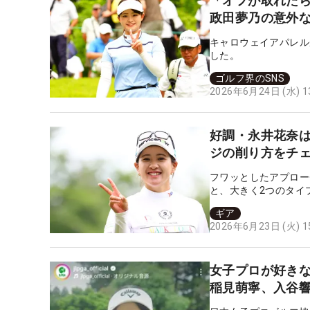
「オフが取れたら
政田夢乃の意外な
キャロウェイアパレル
した。
ゴルフ界のSNS
2026年6月24日 (水) 
好調・永井花奈は
ジの削り方をチ
フワッとしたアプロー
と、大きく2つのタイ
ギア
2026年6月23日 (火) 
女子プロが好きな
稲見萌寧、入谷