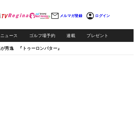
メルマガ登録
ログイン
Sニュース
ゴルフ場予約
連載
プレゼント
感が秀逸 『トゥーロンパター』