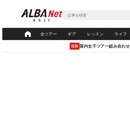
全ツアー
ギア
レッスン
ライフ
国内女子ツアー組み合わせ
注目