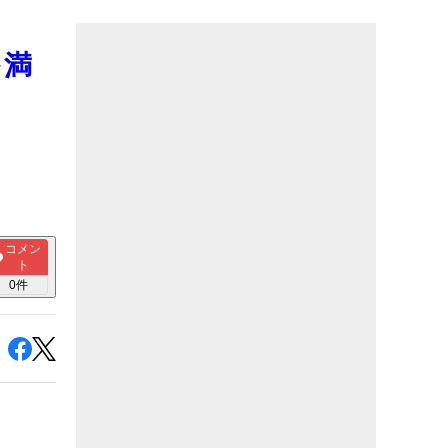
を満
コメン
ト
0
件