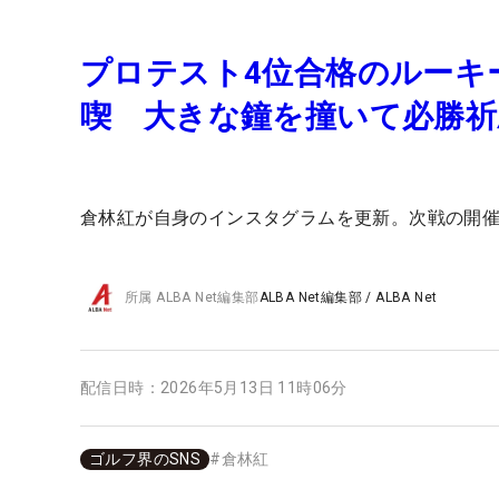
プロテスト4位合格のルーキ
喫 大きな鐘を撞いて必勝祈
倉林紅が自身のインスタグラムを更新。次戦の開
所属
ALBA Net編集部
ALBA Net編集部
/
ALBA Net
配信日時：
2026年5月13日 11時06分
ゴルフ界のSNS
#
倉林紅