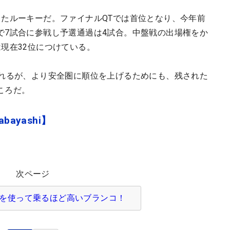
したルーキーだ。ファイナルQTでは首位となり、今年前
で7試合に参戦し予選通過は4試合。中盤戦の出場権をか
現在32位につけている。
られるが、より安全圏に順位を上げるためにも、残された
ころだ。
bayashi】
次ページ
を使って乗るほど高いブランコ！