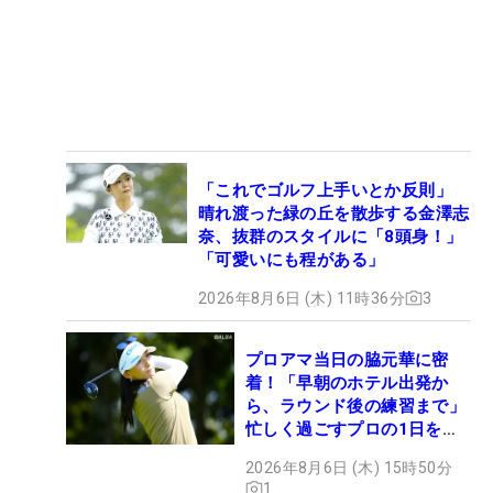
「これでゴルフ上手いとか反則」
晴れ渡った緑の丘を散歩する金澤志
奈、抜群のスタイルに「8頭身！」
「可愛いにも程がある」
2026年8月6日 (木) 11時36分
3
プロアマ当日の脇元華に密
着！「早朝のホテル出発か
ら、ラウンド後の練習まで」
忙しく過ごすプロの1日を公
開
2026年8月6日 (木) 15時50分
1