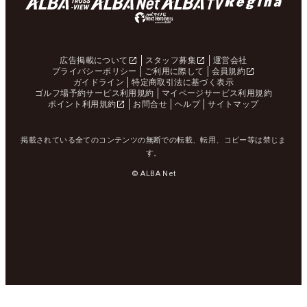
広告掲載について
スタッフ募集
運営会社
プライバシーポリシー
ご利用に際して
会員規約
ガイドライン
特定商取引法に基づく表示
ゴルフ場予約サービス利用規約
マイページサービス利用規約
ポイント利用規約
お問合せ
ヘルプ
サイトマップ
掲載されている全てのコンテンツの無断での転載、転用、コピー等は禁じま
す。
© ALBA Net