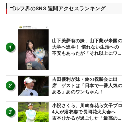
ゴルフ界のSNS 週間アクセスランキング
山下美夢有の妹、山下蘭が米国の
1
大学へ進学！ 慣れない生活への
不安もあったが「それ以上にワク
ワクしています」
吉田優利が妹・鈴の祝勝会に出
2
席 ゲストは「日本で一番人気の
ある」あのワンちゃん！
小祝さくら、川﨑春花ら女子プロ
3
4人が浴衣姿で長岡花火大会へ
吉本ひかるが過ごした「最高の夏
休み！」