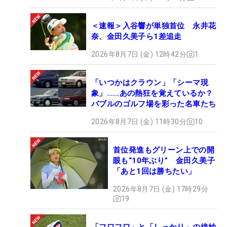
＜速報＞入谷響が単独首位 永井花
奈、金田久美子ら1差追走
2026年8月7日 (金) 12時42分
1
「いつかはクラウン」「シーマ現
象」……あの熱狂を覚えているか？
バブルのゴルフ場を彩った名車たち
2026年8月7日 (金) 11時30分
10
首位発進もグリーン上での開
眼も“10年ぶり” 金田久美子
「あと1回は勝ちたい」
2026年8月7日 (金) 17時29分
19
「フワフワ」と「しっかり」の絶妙