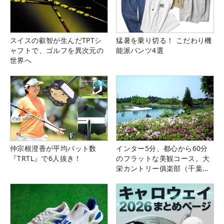
スイスの叡智が生んだTPTシ
猛暑を乗り切る！ こだわり機
ャフトで、ゴルフを異次元の
能派パンツ4選
世界へ
仲宗根澄香が平均パット数
インター5分、都心から60分
『TRTL』で6人抜き！
のフラットな美観コース。大
栄カントリー俱楽部（千葉
県）