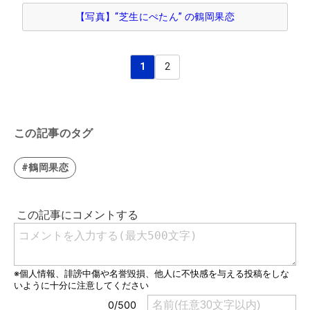
【写真】“芝生にぺたん” の鶴岡果恋
1
2
この記事のタグ
#鶴岡果恋