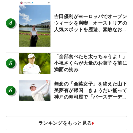
吉田優利がヨーロッパでオープン
4
ウィークを満喫 オーストリアの
人気スポットを歴遊、素敵なお土
産もゲット！
「全部食べたら太っちゃうよ！」
5
小祝さくらが大量のお菓子を前に
満面の笑み
無念の「全英女子」を終えた山下
6
美夢有が帰国 きょうだい揃って
神戸の寿司屋で「バースデーディ
ナー？」
ランキングをもっと見る