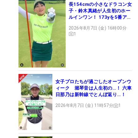
長154cmの小さなドラコン女
子・鈴木真緒が人生初のホー
ルインワン！ 173yを5番アイ
アンで会心のショット
2026年8月7日 (金) 16時00分
1
女子プロたちが過ごしたオープンウ
ィーク 堀琴音は人生初の…！ 六車
日那乃は新幹線でとんぼ返り…！
2026年8月7日 (金) 11時57分
1