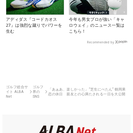
アディダス『コードカオス
今年も男女プロが強い「キャ
27』は強烈な蹴りでパワーを
ロウェイ」のニュース一覧は
生む
こちら！
Recommended by
ゴルフ総合サ
ゴルフ
「あぁあ、楽しかった」“芝生にぺたん” 鶴岡果
イト ALBA
界の
恋の休日 親友との心満たされる一日を大公開
Net
SNS