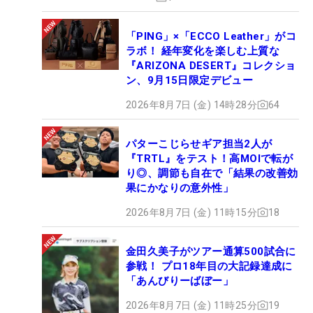
「PING」×「ECCO Leather」がコ
ラボ！ 経年変化を楽しむ上質な
『ARIZONA DESERT』コレクショ
ン、9月15日限定デビュー
2026年8月7日 (金) 14時28分
64
パターこじらせギア担当2人が
『TRTL』をテスト！高MOIで転が
り◎、調節も自在で「結果の改善効
果にかなりの意外性」
2026年8月7日 (金) 11時15分
18
金田久美子がツアー通算500試合に
参戦！ プロ18年目の大記録達成に
「あんびりーばぼー」
2026年8月7日 (金) 11時25分
19