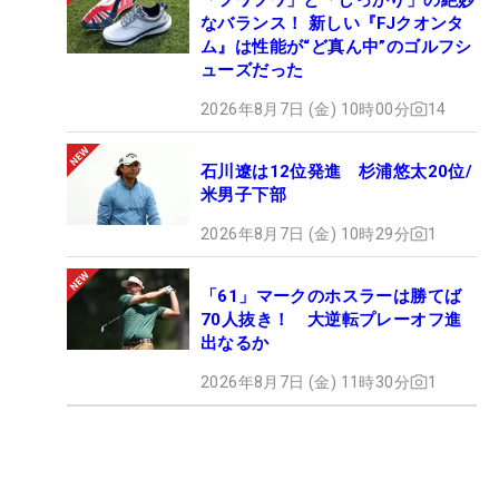
なバランス！ 新しい『FJクオンタ
ム』は性能が“ど真ん中”のゴルフシ
ューズだった
2026年8月7日 (金) 10時00分
14
石川遼は12位発進 杉浦悠太20位/
米男子下部
2026年8月7日 (金) 10時29分
1
「61」マークのホスラーは勝てば
70人抜き！ 大逆転プレーオフ進
出なるか
2026年8月7日 (金) 11時30分
1