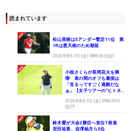
読まれています
松山英樹は5アンダー暫定11位 第
1Rは悪天候のため順延
2026年8月7日 (金) 08時26分
1
小祝さくらが長岡花火を満
喫 束の間のオフも最後は
「見るってすごく過酷だな
ぁ」【女子ツアーの“ヒトネ
タ”】
2026年8月7日 (金) 09時29分
19
鈴木愛が大会2勝目へ首位T発進
安田祐香、吉澤柚月ら5位