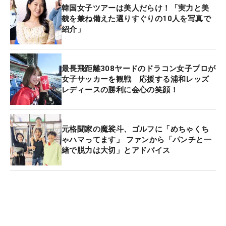
韓国女子ツアーは美人だらけ！「実力と美
貌を兼ね備えた選りすぐりの10人を写真で
紹介」
最長飛距離308ヤードのドラコン女子プロが
女子サッカーを観戦 応援する浦和レッズ
レディースの勝利に会心の笑顔！
元格闘家の魔裟斗、ゴルフに「めちゃくち
ゃハマってます」 ファンから「パンチと一
緒で脱力は大切」とアドバイス