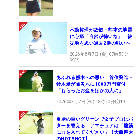
不動裕理が故郷・熊本の地震
に心痛「自然が怖いな」 被
災地を思い過去2勝の戦いへ
2026年8月7日 (金) 07時50分
19
あふれる熊本への思い 首位発進・
鈴木愛が被災地に1000万円寄付
「もらったお金をほかの人に」
2026年8月7日 (金) 18時10分
19
夏場の重いグリーンで女子プロはパ
ターを替える アマチュアは「腹筋
に力を入れてください」【大西翔太
のHOTSHOT】