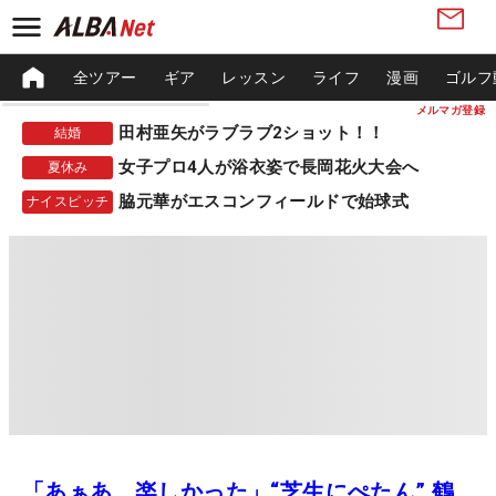
全ツアー
ギア
レッスン
ライフ
漫画
ゴルフ
メルマガ登録
田村亜矢がラブラブ2ショット！！
結婚
女子プロ4人が浴衣姿で長岡花火大会へ
夏休み
脇元華がエスコンフィールドで始球式
ナイスピッチ
「あぁあ、楽しかった」“芝生にぺたん” 鶴