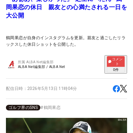
岡果恋の休日 親友との心満たされる一日を
大公開
鶴岡果恋が自身のインスタグラムを更新。親友と過ごしたリラ
ックスした休日ショットを公開した。
コメン
所属
ALBA Net編集部
ト
ALBA Net編集部
/
ALBA Net
0
件
配信日時：
2026年5月13日 11時04分
ゴルフ界のSNS
#
鶴岡果恋