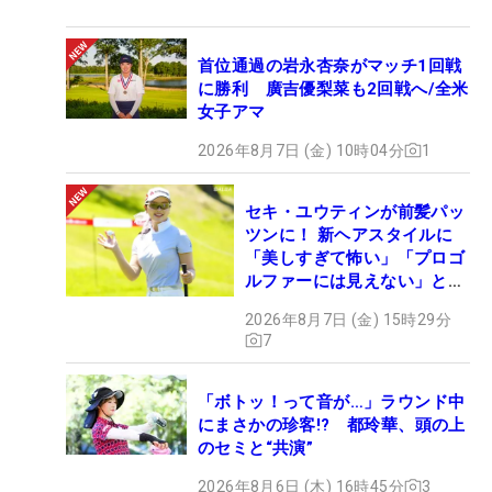
首位通過の岩永杏奈がマッチ1回戦
に勝利 廣吉優梨菜も2回戦へ/全米
女子アマ
2026年8月7日 (金) 10時04分
1
セキ・ユウティンが前髪パッ
ツンに！ 新ヘアスタイルに
「美しすぎて怖い」「プロゴ
ルファーには見えない」とコ
メント殺到
2026年8月7日 (金) 15時29分
7
「ボトッ！って音が…」ラウンド中
にまさかの珍客!? 都玲華、頭の上
のセミと“共演”
2026年8月6日 (木) 16時45分
3