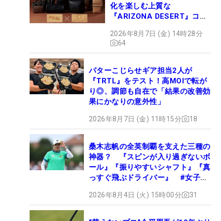
化を楽しむ上質な
『ARIZONA DESERT』コレ
クション、9月15日限定デビ
2026年8月7日 (金) 14時28分
ュー
64
パターこじらせギア担当2人が
『TRTL』をテスト！高MOIで転が
り◎、調節も自在で「結果の改善効
果にかなりの意外性」
2026年8月7日 (金) 11時15分
18
桑木志帆の全英制覇を支えた三種の
神器？ 『スピンが入り過ぎないボ
ール』『振りやすいシャフト』『真
っすぐ飛ぶドライバー』 #女子プ
ロセッティング
2026年8月4日 (火) 15時00分
31