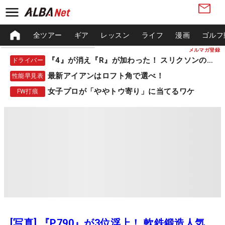
全ツアー
ギア
レッスン
ライフ
漫画
ゴルフ
メルマガ登録
『4』が消え『R』が加わった！ スリクソンの新作
ドライバー
最新アイアンはロフト角で選べ！
性能早見表
女子プロが「ややトウ寄り」に当てるワケ
FW打痕
[写真] 『P790』が3位浮上！ 軟鉄鍛造人気