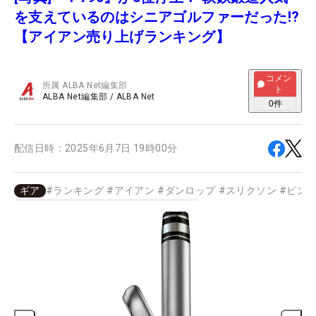
を支えているのはシニアゴルファーだった!?
【アイアン売り上げランキング】
コメン
所属
ALBA Net編集部
ト
ALBA Net編集部
/
ALBA Net
0
件
配信日時：
2025年6月7日 19時00分
ギア
#
ランキング
#
アイアン
#
ダンロップ
#
スリクソン
#
ピン