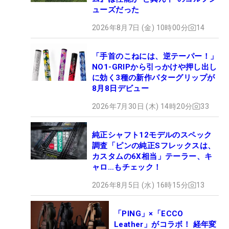
ューズだった
2026年8月7日 (金) 10時00分
14
「手首のこねには、逆テーパー！」
NO1-GRIPから引っかけや押し出し
に効く3種の新作パターグリップが
8月8日デビュー
2026年7月30日 (木) 14時20分
33
純正シャフト12モデルのスペック
調査「ピンの純正Sフレックスは、
カスタムの6X相当」テーラー、キ
ャロ…もチェック！
2026年8月5日 (水) 16時15分
13
「PING」×「ECCO
Leather」がコラボ！ 経年変