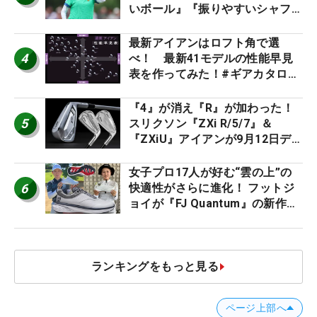
いボール』『振りやすいシャフ
ト』『真っすぐ飛ぶドライバ
ー』 #女子プロセッティング
最新アイアンはロフト角で選
4
べ！ 最新41モデルの性能早見
表を作ってみた！#ギアカタログ
2026
『4』が消え『R』が加わった！
5
スリクソン『ZXi R/5/7』＆
『ZXiU』アイアンが9月12日デ
ビュー
女子プロ17人が好む“雲の上”の
6
快適性がさらに進化！ フットジ
ョイが『FJ Quantum』の新作を
発表、8月7日デビュー
ランキングをもっと見る
ページ上部へ