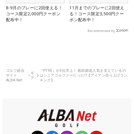
8-9月のプレーに2回使える！
11月までのプレーに2回使え
コース限定2,000円クーポン
る！コース限定3,500円クー
配布中！
ポン配布中！
Recommended by
ゴルフ総合
『P790』が3位浮上！ 軟鉄鍛造人気を支えているの
ギ
サイト
はシニアゴルファーだった!?【アイアン売り上げラン
ア
ALBA Net
キング】