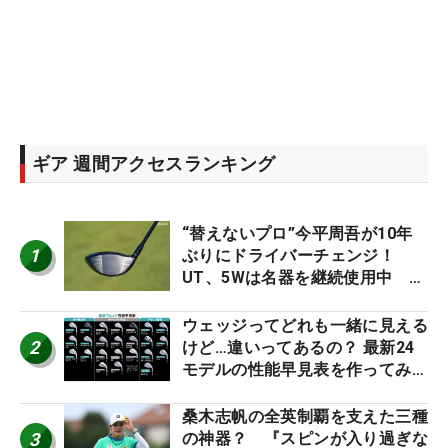
ギア 週間アクセスランキング
“替えないプロ”今平周吾が10年
1
ぶりにドライバーチェンジ！
UT、5Wは名器を継続使用中 #
男子プロセッティング
ウェッジってどれも一緒に見える
2
けど…違いってあるの？ 最新24
モデルの性能早見表を作ってみ
た #ギアカタログ2026
桑木志帆の全英制覇を支えた三種
3
の神器？ 『スピンが入り過ぎな