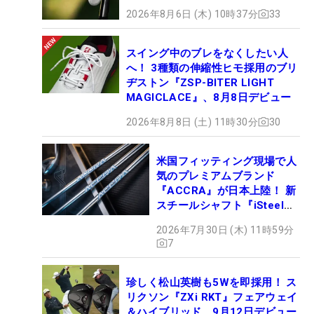
2026年8月6日 (木) 10時37分
33
スイング中のブレをなくしたい人
へ！ 3種類の伸縮性ヒモ採用のブリ
ヂストン『ZSP-BITER LIGHT
MAGICLACE』、8月8日デビュー
2026年8月8日 (土) 11時30分
30
米国フィッティング現場で人
気のプレミアムブランド
『ACCRA』が日本上陸！ 新
スチールシャフト『iSteel
BLUE』が9月4日デビュー
2026年7月30日 (木) 11時59分
7
珍しく松山英樹も5Wを即採用！ ス
リクソン『ZXi RKT』フェアウェイ
＆ハイブリッド、9月12日デビュー