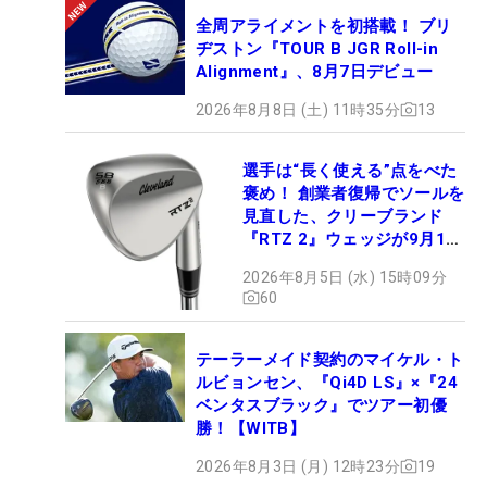
全周アライメントを初搭載！ ブリ
ヂストン『TOUR B JGR Roll-in
Alignment』、8月7日デビュー
2026年8月8日 (土) 11時35分
13
選手は“長く使える”点をべた
褒め！ 創業者復帰でソールを
見直した、クリーブランド
『RTZ 2』ウェッジが9月12
日デビュー
2026年8月5日 (水) 15時09分
60
テーラーメイド契約のマイケル・ト
ルビョンセン、『Qi4D LS』×『24
ベンタスブラック』でツアー初優
勝！【WITB】
2026年8月3日 (月) 12時23分
19