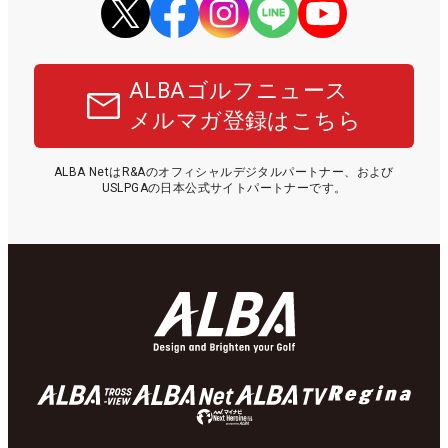
ALBAゴルフニュース
メルマガ登録はこちら
ALBA NetはR&Aのオフィシャルデジタルパートナー、および
USLPGAの日本公式サイトパートナーです。