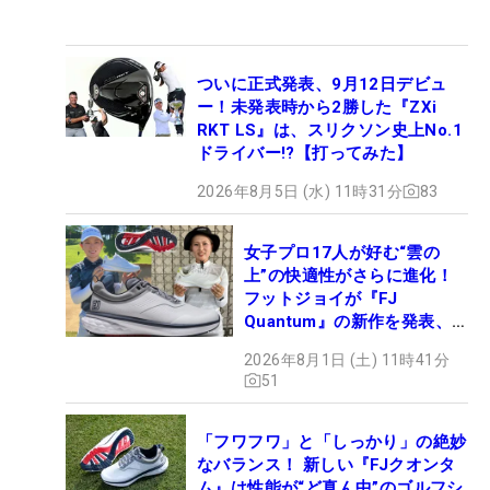
ついに正式発表、9月12日デビュ
ー！未発表時から2勝した『ZXi
RKT LS』は、スリクソン史上No.1
ドライバー!?【打ってみた】
2026年8月5日 (水) 11時31分
83
女子プロ17人が好む“雲の
上”の快適性がさらに進化！
フットジョイが『FJ
Quantum』の新作を発表、8
月7日デビュー
2026年8月1日 (土) 11時41分
51
「フワフワ」と「しっかり」の絶妙
なバランス！ 新しい『FJクオンタ
ム』は性能が“ど真ん中”のゴルフシ