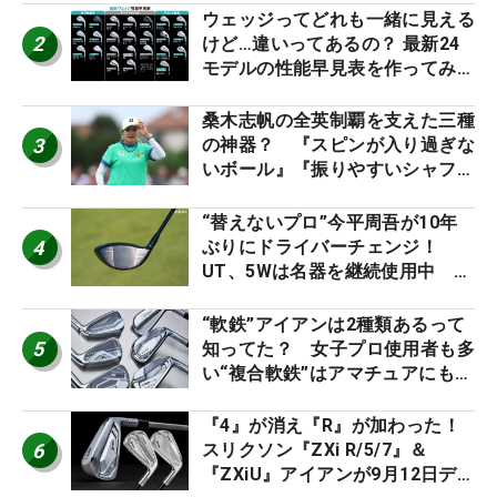
ウェッジってどれも一緒に見える
2
けど…違いってあるの？ 最新24
モデルの性能早見表を作ってみ
た #ギアカタログ2026
桑木志帆の全英制覇を支えた三種
3
の神器？ 『スピンが入り過ぎな
いボール』『振りやすいシャフ
ト』『真っすぐ飛ぶドライバ
ー』 #女子プロセッティング
“替えないプロ”今平周吾が10年
4
ぶりにドライバーチェンジ！
UT、5Wは名器を継続使用中 #
男子プロセッティング
“軟鉄”アイアンは2種類あるって
5
知ってた？ 女子プロ使用者も多
い“複合軟鉄”はアマチュアにもオ
ススメ！
『4』が消え『R』が加わった！
6
スリクソン『ZXi R/5/7』＆
『ZXiU』アイアンが9月12日デ