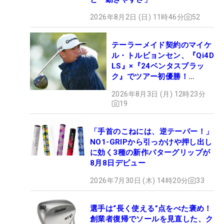
2026年8月2日 (日) 11時46分
52
テーラーメイド契約のマイケ
ル・トルビョンセン、『Qi4D
LS』×『24ベンタスブラッ
ク』でツアー初優勝！
【WITB】
2026年8月3日 (月) 12時23分
19
「手首のこねには、逆テーパー！」
NO1-GRIPから引っかけや押し出し
に効く3種の新作パターグリップが
8月8日デビュー
2026年7月30日 (木) 14時20分
33
選手は“長く使える”点をべた褒め！
創業者復帰でソールを見直した、ク