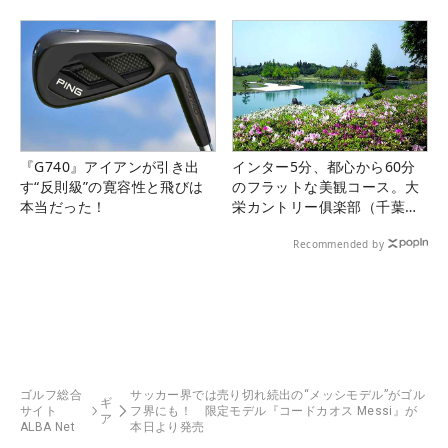
『G740』アイアンが引き出
インター5分、都心から60分
す“反則級”の寛容性と飛びは
のフラットな美観コース。大
本当だった！
栄カントリー俱楽部（千葉
県）
Recommended by
ゴルフ総合
サッカー界では売り切れ続出の“メッシモデル”がゴル
ギ
サイト
フ界にも！ 限定モデル『コードカオス Messi』が
ア
ALBA Net
本日より発売