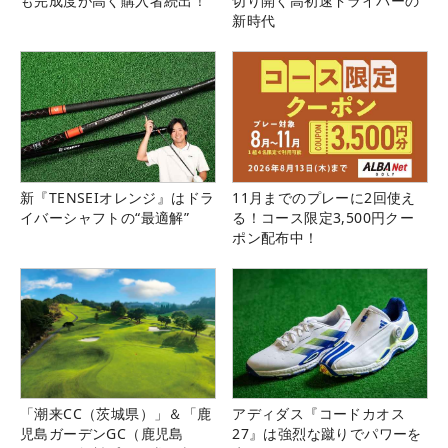
も完成度が高く購入者続出！
切り開く高初速ドライバーの
新時代
新『TENSEIオレンジ』はドラ
11月までのプレーに2回使え
イバーシャフトの“最適解”
る！コース限定3,500円クー
ポン配布中！
「潮来CC（茨城県）」＆「鹿
アディダス『コードカオス
児島ガーデンGC（鹿児島
27』は強烈な蹴りでパワーを