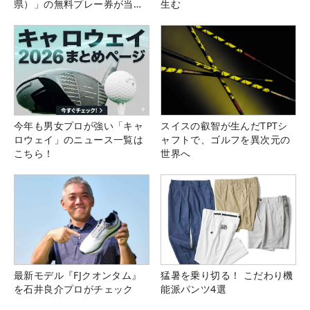
県）」の無料プレー券が当た
生む
る！！
今年も男女プロが強い「キャ
スイスの叡智が生んだTPTシ
ロウェイ」のニュース一覧は
ャフトで、ゴルフを異次元の
こちら！
世界へ
最新モデル『FJクオンタム』
猛暑を乗り切る！ こだわり機
を石井良介プロがチェック
能派パンツ4選