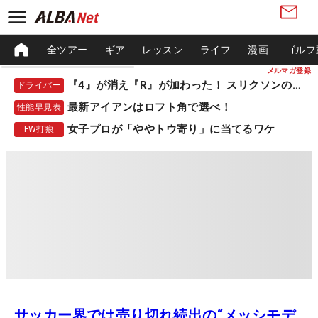
全ツアー
ギア
レッスン
ライフ
漫画
ゴルフ
メルマガ登録
『4』が消え『R』が加わった！ スリクソンの新作
ドライバー
最新アイアンはロフト角で選べ！
性能早見表
女子プロが「ややトウ寄り」に当てるワケ
FW打痕
サッカー界では売り切れ続出の“メッシモデ