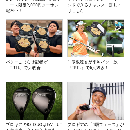
コース限定2,000円クーポン
ンドできるチャンス！詳しく
配布中！
はこちら！
パターこじらせ記者が
仲宗根澄香が平均パット数
「TRTL」で大改善
『TRTL』で6人抜き！
プロギアのRS DUOはFW・UT
プロギアの「4層フェース」が