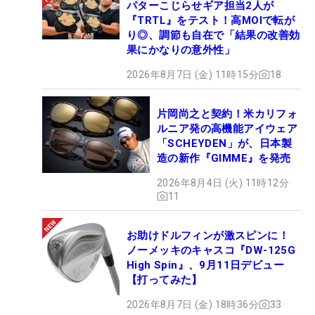
パターこじらせギア担当2人が
『TRTL』をテスト！高MOIで転が
り◎、調節も自在で「結果の改善効
果にかなりの意外性」
2026年8月7日 (金) 11時15分
18
片岡尚之と契約！米カリフォ
ルニア発の高機能アイウェア
「SCHEYDEN」が、日本製
造の新作『GIMME』を発売
2026年8月4日 (火) 11時12分
11
お助けドルフィンが激スピンに！
ノーメッキのキャスコ『DW-125G
High Spin』、9月11日デビュー
【打ってみた】
2026年8月7日 (金) 18時36分
33