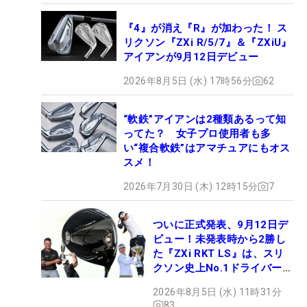
『4』が消え『R』が加わった！ ス
リクソン『ZXi R/5/7』＆『ZXiU』
アイアンが9月12日デビュー
2026年8月5日 (水) 17時56分
62
“軟鉄”アイアンは2種類あるって知
ってた？ 女子プロ使用者も多
い“複合軟鉄”はアマチュアにもオス
スメ！
2026年7月30日 (木) 12時15分
7
ついに正式発表、9月12日デ
ビュー！未発表時から2勝し
た『ZXi RKT LS』は、スリ
クソン史上No.1ドライバー!?
【打ってみた】
2026年8月5日 (水) 11時31分
83