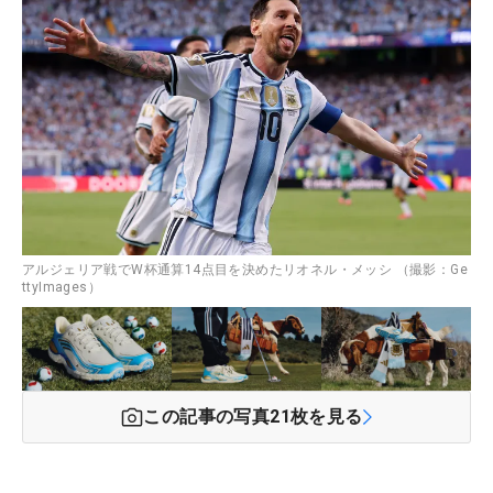
アルジェリア戦でW杯通算14点目を決めたリオネル・メッシ （撮影：Ge
ttyImages）
この記事の写真
21
枚を見る