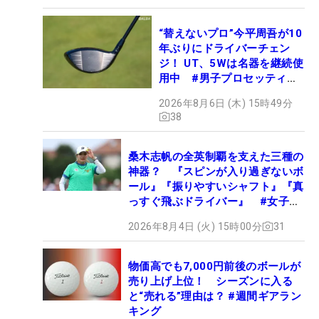
“替えないプロ”今平周吾が10
年ぶりにドライバーチェン
ジ！ UT、5Wは名器を継続使
用中 #男子プロセッティン
グ
2026年8月6日 (木) 15時49分
38
桑木志帆の全英制覇を支えた三種の
神器？ 『スピンが入り過ぎないボ
ール』『振りやすいシャフト』『真
っすぐ飛ぶドライバー』 #女子プ
ロセッティング
2026年8月4日 (火) 15時00分
31
物価高でも7,000円前後のボールが
売り上げ上位！ シーズンに入る
と“売れる”理由は？ #週間ギアラン
キング