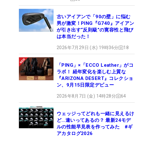
古いアイアンで「90の壁」に悩む
男が激変！PING『G740』アイアン
が引き出す“反則級”の寛容性と飛び
は本当だった！
2026年7月29日 (水) 19時36分
18
「PING」×「ECCO Leather」がコ
ラボ！ 経年変化を楽しむ上質な
『ARIZONA DESERT』コレクショ
ン、9月15日限定デビュー
2026年8月7日 (金) 14時28分
64
ウェッジってどれも一緒に見えるけ
ど…違いってあるの？ 最新24モデ
ルの性能早見表を作ってみた #ギ
アカタログ2026