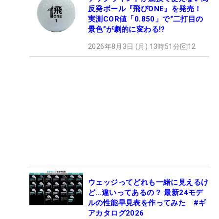
反発ボール『飛びONE』を発売！
実測COR値「0.850」で“二打目の
景色”が劇的に変わる!?
2026年8月3日 (月) 13時51分
12
ウェッジってどれも一緒に見えるけ
ど…違いってあるの？ 最新24モデ
ルの性能早見表を作ってみた #ギ
アカタログ2026