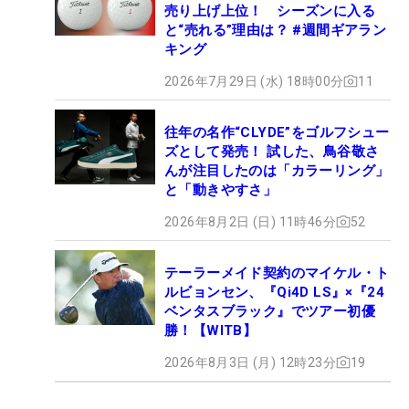
売り上げ上位！ シーズンに入る
と“売れる”理由は？ #週間ギアラン
キング
2026年7月29日 (水) 18時00分
11
往年の名作“CLYDE”をゴルフシュー
ズとして発売！ 試した、鳥谷敬さ
んが注目したのは「カラーリング」
と「動きやすさ」
2026年8月2日 (日) 11時46分
52
テーラーメイド契約のマイケル・ト
ルビョンセン、『Qi4D LS』×『24
ベンタスブラック』でツアー初優
勝！【WITB】
2026年8月3日 (月) 12時23分
19