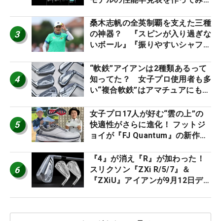
た #ギアカタログ2026
桑木志帆の全英制覇を支えた三種
3
の神器？ 『スピンが入り過ぎな
いボール』『振りやすいシャフ
ト』『真っすぐ飛ぶドライバ
ー』 #女子プロセッティング
“軟鉄”アイアンは2種類あるって
4
知ってた？ 女子プロ使用者も多
い“複合軟鉄”はアマチュアにもオ
ススメ！
女子プロ17人が好む“雲の上”の
5
快適性がさらに進化！ フットジ
ョイが『FJ Quantum』の新作を
発表、8月7日デビュー
『4』が消え『R』が加わった！
6
スリクソン『ZXi R/5/7』＆
『ZXiU』アイアンが9月12日デ
ビュー