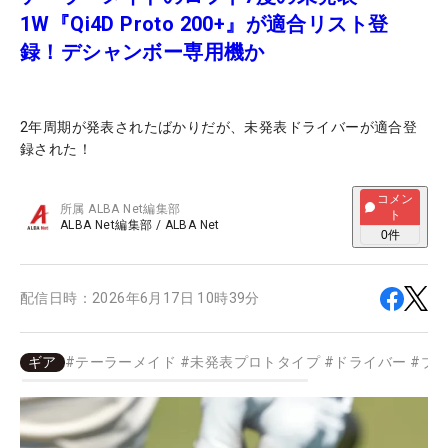
1W『Qi4D Proto 200+』が適合リスト登
録！デシャンボー専用機か
2年周期が発表されたばかりだが、未発表ドライバーが適合登
録された！
コメン
所属
ALBA Net編集部
ト
ALBA Net編集部
/
ALBA Net
0
件
配信日時：
2026年6月17日 10時39分
ギア
#
テーラーメイド
#
未発表プロトタイプ
#
ドライバー
#
ブ