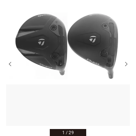
1
/
29