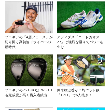
プロギアの「4層フェース」が
アディダス『コードカオス
切り開く高初速ドライバーの
27』は強烈な蹴りでパワーを
新時代
生む
プロギアのRS DUOはFW・UT
仲宗根澄香が平均パット数
も完成度が高く購入者続出！
『TRTL』で6人抜き！