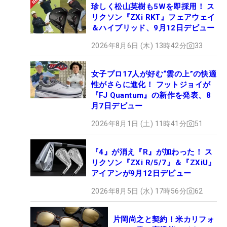
珍しく松山英樹も5Wを即採用！ ス
リクソン『ZXi RKT』フェアウェイ
＆ハイブリッド、9月12日デビュー
2026年8月6日 (木) 13時42分
33
女子プロ17人が好む“雲の上”の快適
性がさらに進化！ フットジョイが
『FJ Quantum』の新作を発表、8
月7日デビュー
2026年8月1日 (土) 11時41分
51
『4』が消え『R』が加わった！ ス
リクソン『ZXi R/5/7』＆『ZXiU』
アイアンが9月12日デビュー
2026年8月5日 (水) 17時56分
62
片岡尚之と契約！米カリフォ