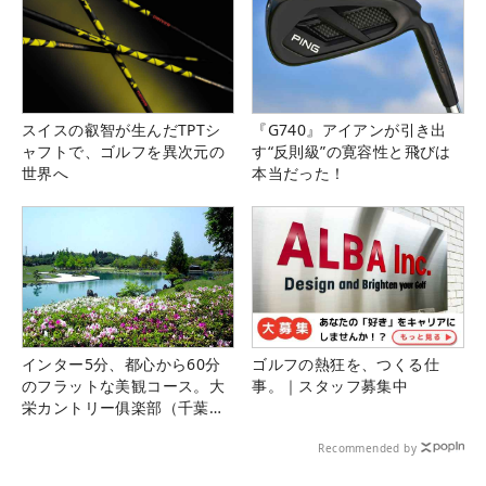
スイスの叡智が生んだTPTシ
『G740』アイアンが引き出
ャフトで、ゴルフを異次元の
す“反則級”の寛容性と飛びは
世界へ
本当だった！
インター5分、都心から60分
ゴルフの熱狂を、つくる仕
のフラットな美観コース。大
事。｜スタッフ募集中
栄カントリー俱楽部（千葉
県）
Recommended by