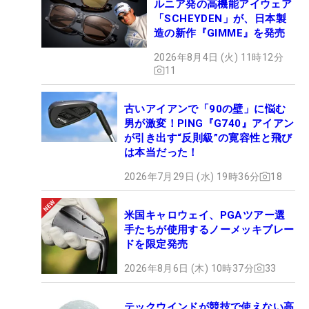
ルニア発の高機能アイウェア
「SCHEYDEN」が、日本製
造の新作『GIMME』を発売
2026年8月4日 (火) 11時12分
11
古いアイアンで「90の壁」に悩む
男が激変！PING『G740』アイアン
が引き出す“反則級”の寛容性と飛び
は本当だった！
2026年7月29日 (水) 19時36分
18
米国キャロウェイ、PGAツアー選
手たちが使用するノーメッキブレー
ドを限定発売
2026年8月6日 (木) 10時37分
33
テックウインドが競技で使えない高