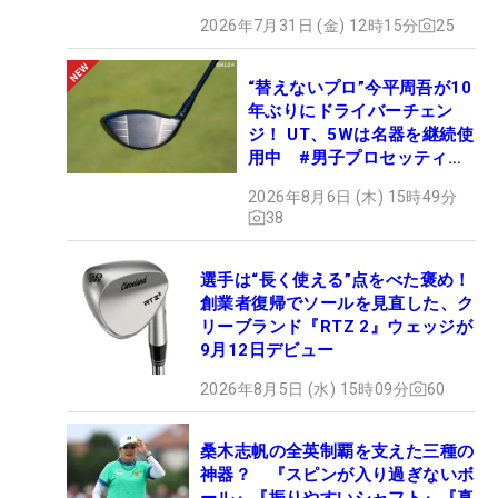
2026年7月31日 (金) 12時15分
25
“替えないプロ”今平周吾が10
年ぶりにドライバーチェン
ジ！ UT、5Wは名器を継続使
用中 #男子プロセッティン
グ
2026年8月6日 (木) 15時49分
38
選手は“長く使える”点をべた褒め！
創業者復帰でソールを見直した、ク
リーブランド『RTZ 2』ウェッジが
9月12日デビュー
2026年8月5日 (水) 15時09分
60
桑木志帆の全英制覇を支えた三種の
神器？ 『スピンが入り過ぎないボ
ール』『振りやすいシャフト』『真