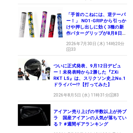
「手首のこねには、逆テーパ
ー！」 NO1-GRIPから引っか
けや押し出しに効く3種の新
作パターグリップが8月8日デ
ビュー
2026年7月30日 (木) 14時20分
33
ついに正式発表、9月12日デビュ
ー！未発表時から2勝した『ZXi
RKT LS』は、スリクソン史上No.1
ドライバー!?【打ってみた】
2026年8月5日 (水) 11時31分
83
アイアン売り上げの半数以上が外ブ
ラ 国産アイアンの人気が落ちてい
る？ #週間ギアランキング