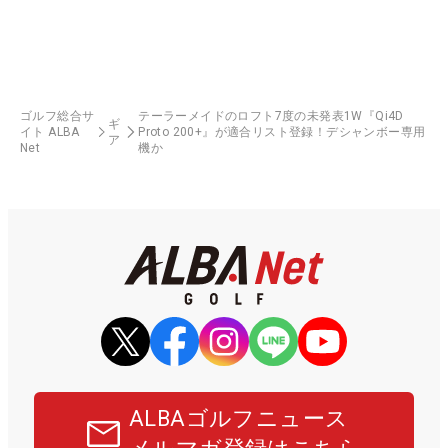
ゴルフ総合サ
テーラーメイドのロフト7度の未発表1W『Qi4D
ギ
イト ALBA
Proto 200+』が適合リスト登録！デシャンボー専用
ア
Net
機か
ALBAゴルフニュース