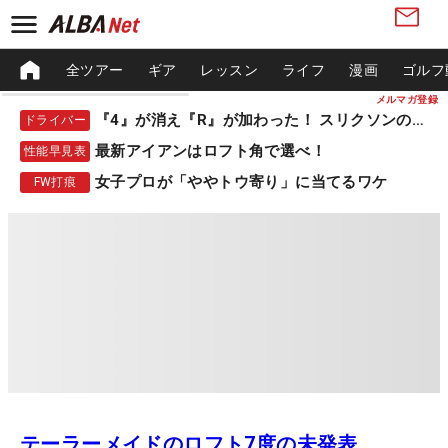
全ツアー
ギア
レッスン
ライフ
漫画
ゴルフ
メルマガ登録
『4』が消え『R』が加わった！ スリクソンの新作
ドライバー
最新アイアンはロフト角で選べ！
性能早見表
女子プロが「ややトウ寄り」に当てるワケ
FW打痕
テーラーメイドのロフト7度の未発表