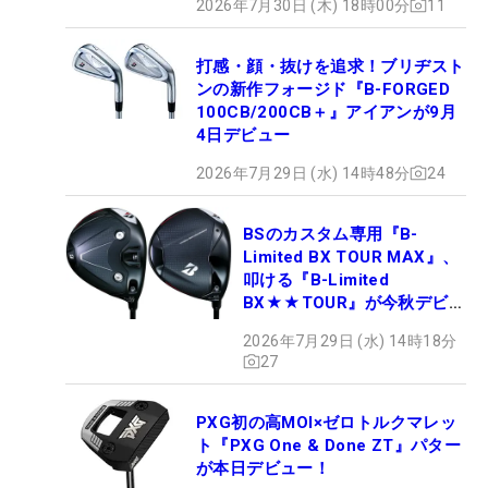
2026年7月30日 (木) 18時00分
11
打感・顔・抜けを追求！ブリヂスト
ンの新作フォージド『B-FORGED
100CB/200CB＋』アイアンが9月
4日デビュー
2026年7月29日 (水) 14時48分
24
BSのカスタム専用『B-
Limited BX TOUR MAX』、
叩ける『B-Limited
BX★★TOUR』が今秋デビュ
ー
2026年7月29日 (水) 14時18分
27
PXG初の高MOI×ゼロトルクマレッ
ト『PXG One & Done ZT』パター
が本日デビュー！