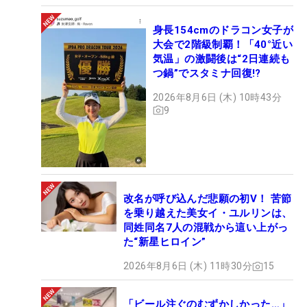
身長154cmのドラコン女子が
大会で2階級制覇！「40°近い
気温」の激闘後は“2日連続も
つ鍋”でスタミナ回復!?
2026年8月6日 (木) 10時43分
9
改名が呼び込んだ悲願の初V！ 苦節
を乗り越えた美女イ・ユルリンは、
同姓同名7人の混戦から這い上がっ
た“新星ヒロイン”
2026年8月6日 (木) 11時30分
15
「ビール注ぐのむずかしかった…」