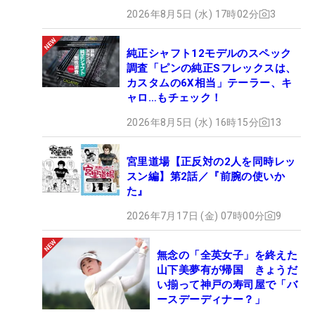
2026年8月5日 (水) 17時02分
3
純正シャフト12モデルのスペック
調査「ピンの純正Sフレックスは、
カスタムの6X相当」テーラー、キ
ャロ…もチェック！
2026年8月5日 (水) 16時15分
13
宮里道場【正反対の2人を同時レッ
スン編】第2話／『前腕の使いか
た』
2026年7月17日 (金) 07時00分
9
無念の「全英女子」を終えた
山下美夢有が帰国 きょうだ
い揃って神戸の寿司屋で「バ
ースデーディナー？」