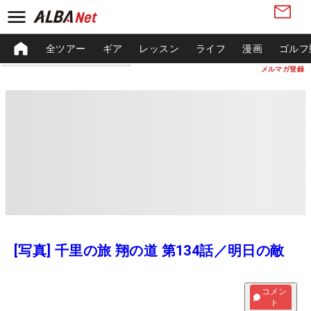
全ツアー
ギア
レッスン
ライフ
漫画
ゴルフ
メルマガ登録
[写真] 千里の旅 翔の道 第134話／明日の敵
コメン
ト