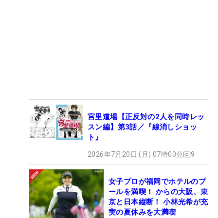
宮里道場【正反対の2人を同時レッ
スン編】第3話／『線消しショッ
ト』
2026年7月20日 (月) 07時00分
9
女子プロが福岡でホテルのプ
ールを満喫！ からの大阪、東
京と日本縦断！ 小林光希が充
実の夏休みを大満喫