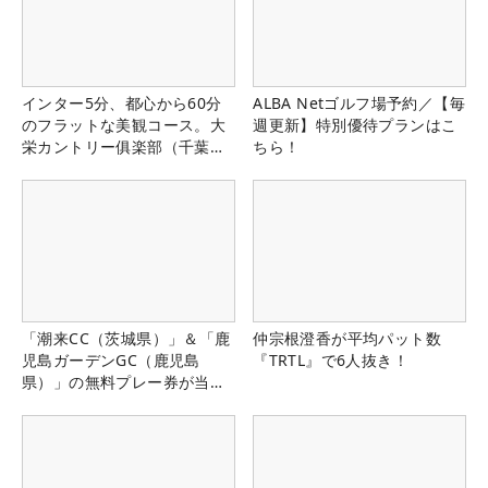
インター5分、都心から60分
ALBA Netゴルフ場予約／【毎
のフラットな美観コース。大
週更新】特別優待プランはこ
栄カントリー俱楽部（千葉
ちら！
県）
「潮来CC（茨城県）」＆「鹿
仲宗根澄香が平均パット数
児島ガーデンGC（鹿児島
『TRTL』で6人抜き！
県）」の無料プレー券が当た
る！！