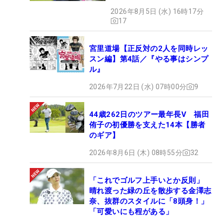
2026年8月5日 (水) 16時17分
17
宮里道場【正反対の2人を同時レッ
スン編】第4話／『やる事はシンプ
ル』
2026年7月22日 (水) 07時00分
9
44歳262日のツアー最年長V 福田
侑子の初優勝を支えた14本【勝者
のギア】
2026年8月6日 (木) 08時55分
32
「これでゴルフ上手いとか反則」
晴れ渡った緑の丘を散歩する金澤志
奈、抜群のスタイルに「8頭身！」
「可愛いにも程がある」