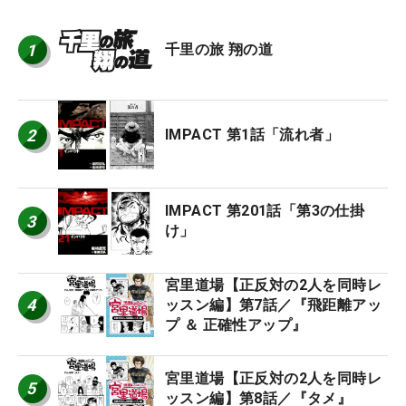
1
千里の旅 翔の道
2
IMPACT 第1話「流れ者」
IMPACT 第201話「第3の仕掛
3
け」
宮里道場【正反対の2人を同時レ
4
ッスン編】第7話／『飛距離アッ
プ ＆ 正確性アップ』
宮里道場【正反対の2人を同時レ
5
ッスン編】第8話／『タメ』