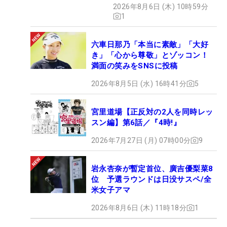
2026年8月6日 (木) 10時59分
1
六車日那乃「本当に素敵」「大好
き」「心から尊敬」とゾッコン！
満面の笑みをSNSに投稿
2026年8月5日 (水) 16時41分
5
宮里道場【正反対の2人を同時レッ
スン編】第6話／『4時!』
2026年7月27日 (月) 07時00分
9
岩永杏奈が暫定首位、廣吉優梨菜8
位 予選ラウンドは日没サスペ/全
米女子アマ
2026年8月6日 (木) 11時18分
1