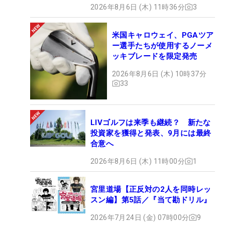
2026年8月6日 (木) 11時36分
3
米国キャロウェイ、PGAツア
ー選手たちが使用するノーメ
ッキブレードを限定発売
2026年8月6日 (木) 10時37分
33
LIVゴルフは来季も継続？ 新たな
投資家を獲得と発表、9月には最終
合意へ
2026年8月6日 (木) 11時00分
1
宮里道場【正反対の2人を同時レッ
スン編】第5話／『当て勘ドリル』
2026年7月24日 (金) 07時00分
9