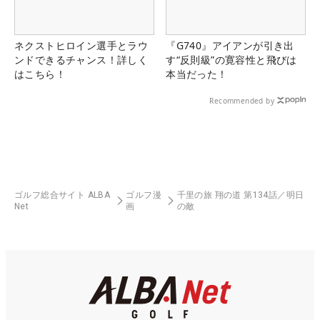
ネクストヒロイン選手とラウ
『G740』アイアンが引き出
ンドできるチャンス！詳しく
す“反則級”の寛容性と飛びは
はこちら！
本当だった！
Recommended by
ゴルフ総合サイト ALBA
ゴルフ漫
千里の旅 翔の道 第134話／明日
Net
画
の敵