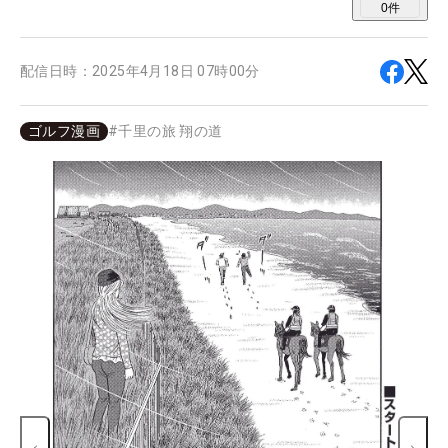
0
件
配信日時：
2025年4月18日 07時00分
ゴルフ漫画
#
千里の旅 翔の道