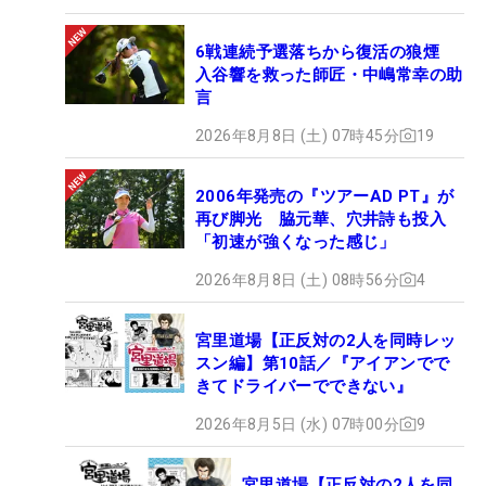
6戦連続予選落ちから復活の狼煙
入谷響を救った師匠・中嶋常幸の助
言
2026年8月8日 (土) 07時45分
19
2006年発売の『ツアーAD PT』が
再び脚光 脇元華、穴井詩も投入
「初速が強くなった感じ」
2026年8月8日 (土) 08時56分
4
宮里道場【正反対の2人を同時レッ
スン編】第10話／『アイアンでで
きてドライバーでできない』
2026年8月5日 (水) 07時00分
9
宮里道場【正反対の2人を同