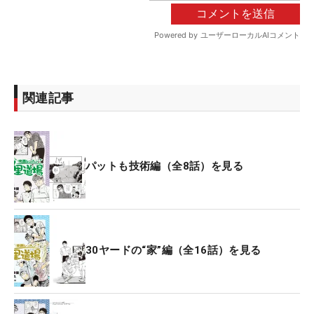
関連記事
パットも技術編（全8話）を見る
30ヤードの“家”編（全16話）を見る