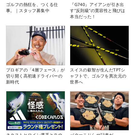
ゴルフの熱狂を、つくる仕
『G740』アイアンが引き出
事。｜スタッフ募集中
す“反則級”の寛容性と飛びは
本当だった！
プロギアの「4層フェース」が
スイスの叡智が生んだTPTシ
切り開く高初速ドライバーの
ャフトで、ゴルフを異次元の
新時代
世界へ
ネクストヒロイン選手とラウ
パターこじらせ記者が