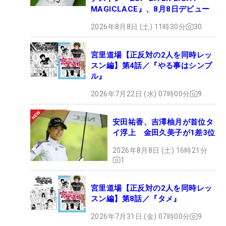
MAGICLACE』、8月8日デビュー
2026年8月8日 (土) 11時30分
30
宮里道場【正反対の2人を同時レッ
スン編】第4話／『やる事はシンプ
ル』
2026年7月22日 (水) 07時00分
9
安田祐香、吉澤柚月が首位タ
イ浮上 金田久美子が1差3位
2026年8月8日 (土) 16時21分
1
宮里道場【正反対の2人を同時レッ
スン編】第8話／『タメ』
2026年7月31日 (金) 07時00分
9