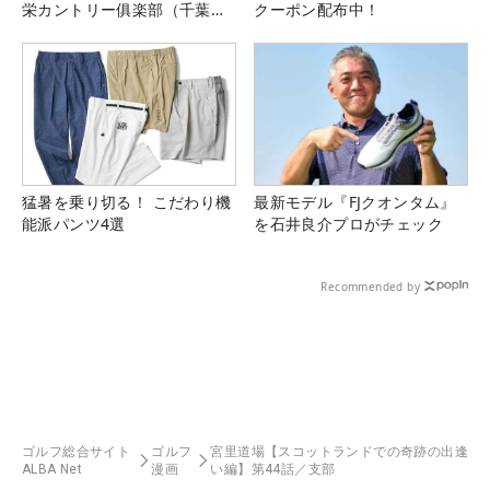
栄カントリー俱楽部（千葉
クーポン配布中！
県）
猛暑を乗り切る！ こだわり機
最新モデル『FJクオンタム』
能派パンツ4選
を石井良介プロがチェック
Recommended by
ゴルフ総合サイト
ゴルフ
宮里道場【スコットランドでの奇跡の出逢
ALBA Net
漫画
い編】第44話／支部