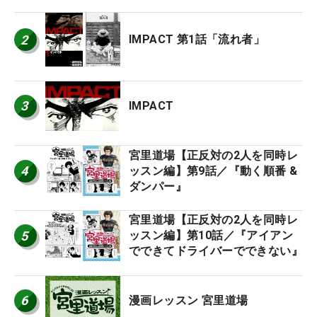
2
IMPACT 第1話「流れ者」
3
IMPACT
宮里道場【正反対の2人を同時レ
4
ッスン編】第9話／『動く順番 &
ダンパー』
宮里道場【正反対の2人を同時レ
5
ッスン編】第10話／『アイアン
でできてドライバーでできない』
6
漫画レッスン 宮里道場