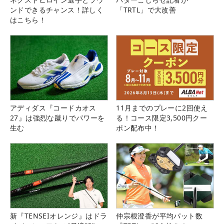
ンドできるチャンス！詳しく
「TRTL」で大改善
はこちら！
アディダス『コードカオス
11月までのプレーに2回使え
27』は強烈な蹴りでパワーを
る！コース限定3,500円クー
生む
ポン配布中！
新『TENSEIオレンジ』はドラ
仲宗根澄香が平均パット数