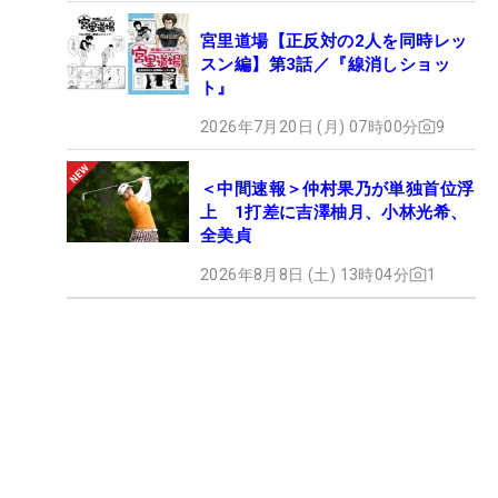
宮里道場【正反対の2人を同時レッ
スン編】第3話／『線消しショッ
ト』
2026年7月20日 (月) 07時00分
9
＜中間速報＞仲村果乃が単独首位浮
上 1打差に吉澤柚月、小林光希、
全美貞
2026年8月8日 (土) 13時04分
1