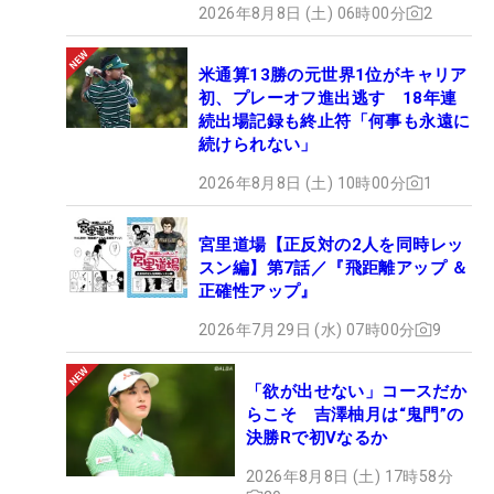
2026年8月8日 (土) 06時00分
2
米通算13勝の元世界1位がキャリア
初、プレーオフ進出逃す 18年連
続出場記録も終止符「何事も永遠に
続けられない」
2026年8月8日 (土) 10時00分
1
宮里道場【正反対の2人を同時レッ
スン編】第7話／『飛距離アップ ＆
正確性アップ』
2026年7月29日 (水) 07時00分
9
「欲が出せない」コースだか
らこそ 吉澤柚月は“鬼門”の
決勝Rで初Vなるか
2026年8月8日 (土) 17時58分