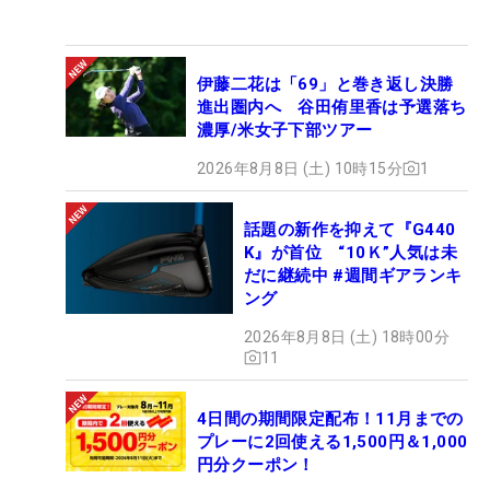
伊藤二花は「69」と巻き返し決勝
進出圏内へ 谷田侑里香は予選落ち
濃厚/米女子下部ツアー
2026年8月8日 (土) 10時15分
1
話題の新作を抑えて『G440
K』が首位 “10Ｋ”人気は未
だに継続中 #週間ギアランキ
ング
2026年8月8日 (土) 18時00分
11
4日間の期間限定配布！11月までの
プレーに2回使える1,500円＆1,000
円分クーポン！