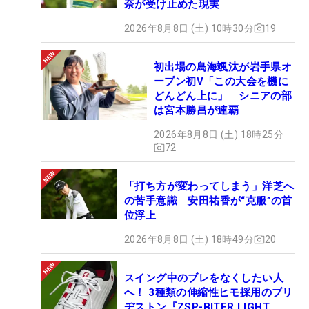
奈が受け止めた現実
2026年8月8日 (土) 10時30分
19
初出場の鳥海颯汰が岩手県オ
ープン初V「この大会を機に
どんどん上に」 シニアの部
は宮本勝昌が連覇
2026年8月8日 (土) 18時25分
72
「打ち方が変わってしまう」洋芝へ
の苦手意識 安田祐香が“克服”の首
位浮上
2026年8月8日 (土) 18時49分
20
スイング中のブレをなくしたい人
へ！ 3種類の伸縮性ヒモ採用のブリ
ヂストン『ZSP-BITER LIGHT