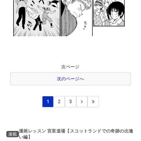
次ページ
次のページへ
1
2
3
漫画レッスン 宮里道場【スコットランドでの奇跡の出逢
連載
い編】