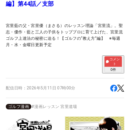
編】第44話／支部
宮里藍の父・宮里優（まさる）のレッスン理論「宮里流」。聖
志・優作・藍と三人の子供をトッププロに育て上げた、宮里流
ゴルフ上達法の秘密に迫る！【ゴルフの“教え方”編】 ※毎週
月・水・金曜日更新予定
コメン
ト
0
件
配信日時：
2026年5月11日 07時00分
ゴルフ漫画
#
漫画レッスン 宮里道場