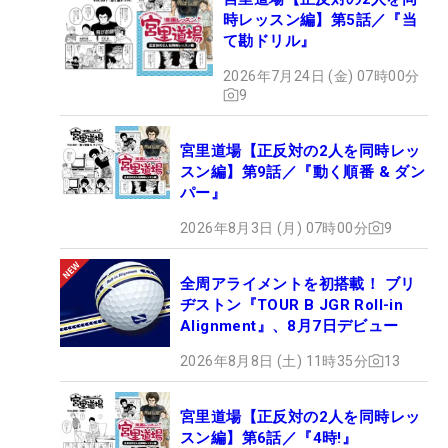
時レッスン編】第5話／『当
て勘ドリル』
2026年7月24日 (金) 07時00分
9
宮里道場【正反対の2人を同時レッ
スン編】第9話／『動く順番 & ダン
パー』
2026年8月3日 (月) 07時00分
9
全周アライメントを初搭載！ ブリ
ヂストン『TOUR B JGR Roll-in
Alignment』、8月7日デビュー
2026年8月8日 (土) 11時35分
13
宮里道場【正反対の2人を同時レッ
スン編】第6話／『4時!』