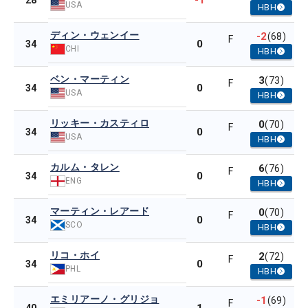
-1
28
USA
HBH
ディン・ウェンイー
-2
(68)
F
0
34
CHI
HBH
ベン・マーティン
3
(73)
F
0
34
USA
HBH
リッキー・カスティロ
0
(70)
F
0
34
USA
HBH
カルム・タレン
6
(76)
F
0
34
ENG
HBH
マーティン・レアード
0
(70)
F
0
34
SCO
HBH
リコ・ホイ
2
(72)
F
0
34
PHL
HBH
エミリアーノ・グリジョ
-1
(69)
F