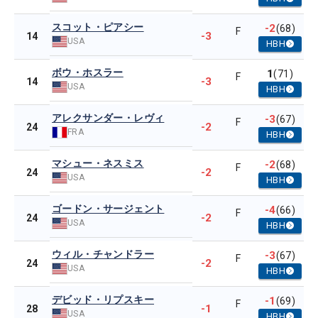
スコット・ピアシー
-2
(68)
F
-3
14
USA
HBH
ボウ・ホスラー
1
(71)
F
-3
14
USA
HBH
アレクサンダー・レヴィ
-3
(67)
F
-2
24
FRA
HBH
マシュー・ネスミス
-2
(68)
F
-2
24
USA
HBH
ゴードン・サージェント
-4
(66)
F
-2
24
USA
HBH
ウィル・チャンドラー
-3
(67)
F
-2
24
USA
HBH
デビッド・リプスキー
-1
(69)
F
-1
28
USA
HBH