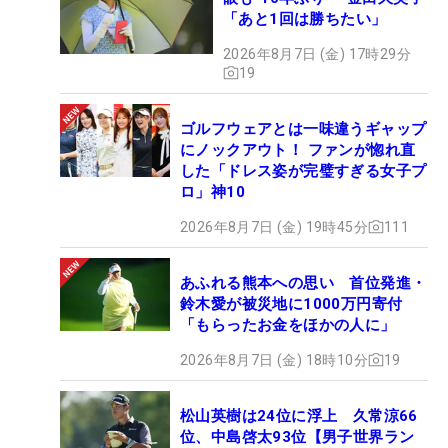
「あと1回は勝ちたい」
2026年8月7日 (金) 17時29分
19
ゴルフウェアとは一味違うギャップ
にノックアウト！ ファンが惚れ直
した「ドレス姿が完璧すぎる女子プ
ロ」神10
2026年8月7日 (金) 19時45分
111
あふれる熊本への思い 首位発進・
鈴木愛が被災地に1000万円寄付
「もらったお金をほかの人に」
2026年8月7日 (金) 18時10分
19
松山英樹は24位に浮上 久常涼66
位、中島啓太93位【男子世界ラン