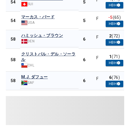
F
5
54
SUI
HBH
マーカス・バード
-5
(65)
F
5
54
USA
HBH
ハミッシュ・ブラウン
2
(72)
F
6
58
DEN
HBH
クリストバル・デル・ソーラ
1
(71)
F
ル
6
58
HBH
CHL
M.J. ダフュー
6
(76)
F
6
58
SAF
HBH