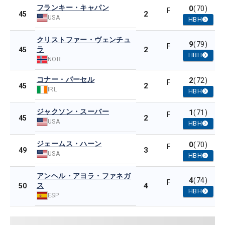
フランキー・キャパン
0
(70)
F
2
45
USA
HBH
クリストファー・ヴェンチュ
9
(79)
F
ラ
2
45
HBH
NOR
コナー・パーセル
2
(72)
F
2
45
IRL
HBH
ジャクソン・スーバー
1
(71)
F
2
45
USA
HBH
ジェームス・ハーン
0
(70)
F
3
49
USA
HBH
アンヘル・アヨラ・ファネガ
4
(74)
F
ス
4
50
HBH
ESP