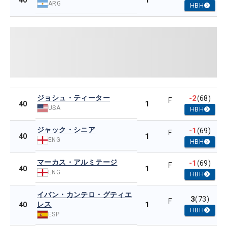
1
40
ARG
HBH
ジョシュ・ティーター
-2
(68)
F
1
40
USA
HBH
ジャック・シニア
-1
(69)
F
1
40
ENG
HBH
マーカス・アルミテージ
-1
(69)
F
1
40
ENG
HBH
イバン・カンテロ・グティエ
3
(73)
F
レス
1
40
HBH
ESP