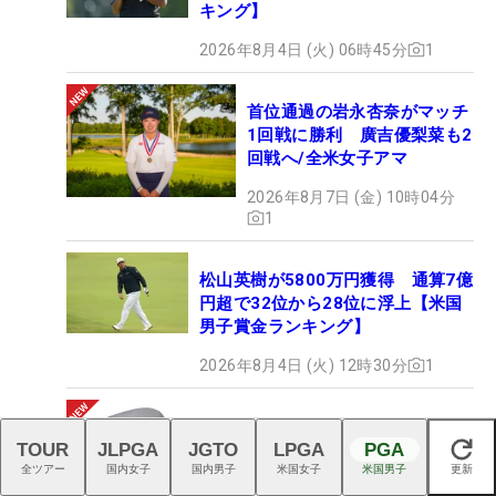
キング】
2026年8月4日 (火) 06時45分
1
首位通過の岩永杏奈がマッチ
1回戦に勝利 廣吉優梨菜も2
回戦へ/全米女子アマ
2026年8月7日 (金) 10時04分
1
松山英樹が5800万円獲得 通算7億
円超で32位から28位に浮上【米国
男子賞金ランキング】
2026年8月4日 (火) 12時30分
1
お助けドルフィンが激スピンに！
TOUR
JLPGA
JGTO
LPGA
PGA
ノーメッキのキャスコ『DW-125G
閉じる
全ツアー
国内女子
国内男子
米国女子
米国男子
更新
High Spin』、9月11日デビュー