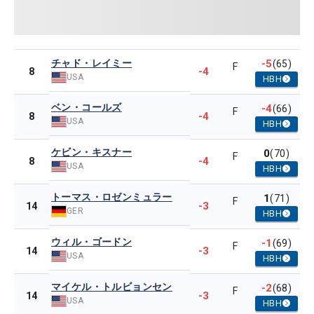
チャド・レイミー
-5
(65)
F
-4
8
USA
HBH
ベン・コールズ
-4
(66)
F
-4
8
USA
HBH
ケビン・キスナー
0
(70)
F
-4
8
USA
HBH
トーマス・ロゼンミュラー
1
(71)
F
-3
14
GER
HBH
ウィル・ゴードン
-1
(69)
F
-3
14
USA
HBH
マイケル・トルビョンセン
-2
(68)
F
-3
14
USA
HBH