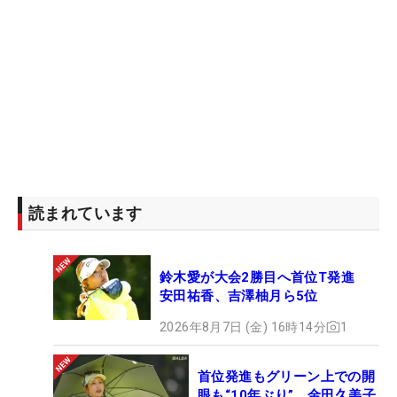
読まれています
鈴木愛が大会2勝目へ首位T発進
安田祐香、吉澤柚月ら5位
2026年8月7日 (金) 16時14分
1
首位発進もグリーン上での開
眼も“10年ぶり” 金田久美子