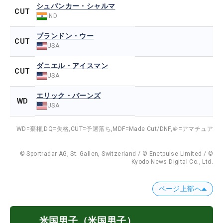
シュバンカー・シャルマ
CUT
IND
ブランドン・ウー
CUT
USA
ダニエル・アイスマン
CUT
USA
エリック・バーンズ
WD
USA
WD=棄権,
DQ=失格,
CUT=予選落ち,
MDF=Made Cut/DNF,
＠=アマチュア
© Sportradar AG, St. Gallen, Switzerland / © Enetpulse Limited / ©
Kyodo News Digital Co., Ltd.
ページ上部へ
米国男子
（米国男子）