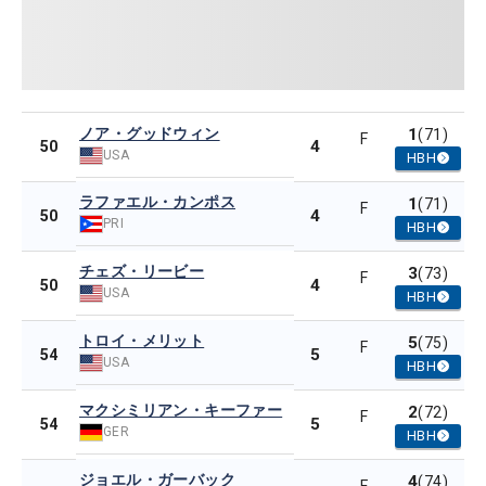
ノア・グッドウィン
1
(71)
F
4
50
USA
HBH
ラファエル・カンポス
1
(71)
F
4
50
PRI
HBH
チェズ・リービー
3
(73)
F
4
50
USA
HBH
トロイ・メリット
5
(75)
F
5
54
USA
HBH
マクシミリアン・キーファー
2
(72)
F
5
54
GER
HBH
ジョエル・ガーバック
4
(74)