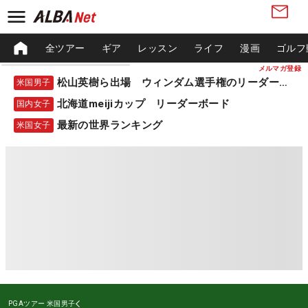
全ツアー
ギア
レッスン
ライフ
漫画
ゴルフ
メルマガ登録
松山英樹ら出場 ウィンダム選手権のリーダーボード
米国男子
北海道meijiカップ リーダーボード
国内女子
最新の世界ランキング
米国女子
PGAツアー
米国男子