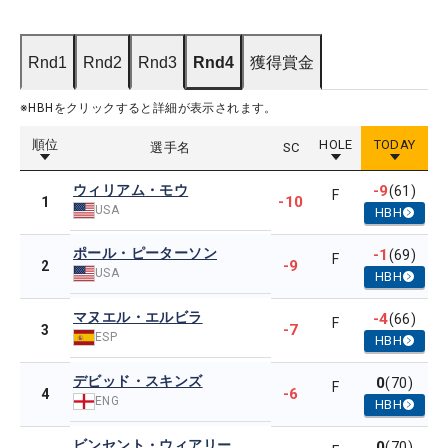
Rnd1
Rnd2
Rnd3
Rnd4
獲得賞金
※HBHをクリックすると詳細が表示されます。
順位
HOLE
TODAY
選手名
SC
ウィリアム・モウ
-9
(61)
F
-10
1
USA
HBH
ポール・ピーターソン
-1
(69)
F
-9
2
USA
HBH
マヌエル・エルビラ
-4
(66)
F
-7
3
ESP
HBH
デビッド・スキンズ
0
(70)
F
-6
4
ENG
HBH
ビンセント・ウィアリー
0
(70)