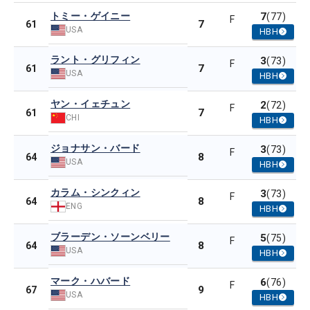
トミー・ゲイニー
7
(77)
F
7
61
USA
HBH
ラント・グリフィン
3
(73)
F
7
61
USA
HBH
ヤン・イェチュン
2
(72)
F
7
61
CHI
HBH
ジョナサン・バード
3
(73)
F
8
64
USA
HBH
カラム・シンクィン
3
(73)
F
8
64
ENG
HBH
ブラーデン・ソーンベリー
5
(75)
F
8
64
USA
HBH
マーク・ハバード
6
(76)
F
9
67
USA
HBH