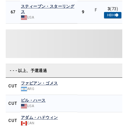
スティーブン・スターリング
3
(73)
F
ス
9
67
HBH
USA
- - - 以上、予選通過
ファビアン・ゴメス
CUT
ARG
ビル・ハース
CUT
USA
アダム・ハドウィン
CUT
CAN