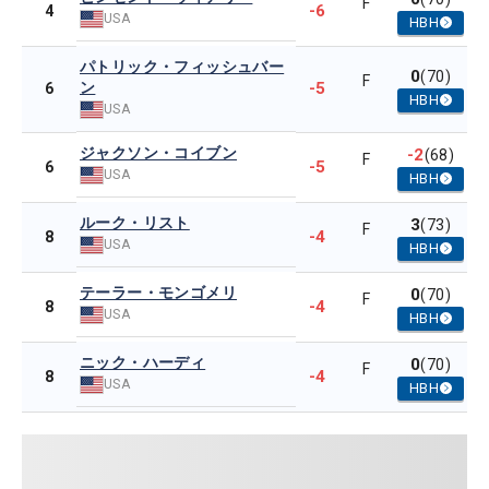
F
-6
4
USA
HBH
パトリック・フィッシュバー
0
(70)
F
ン
-5
6
HBH
USA
ジャクソン・コイブン
-2
(68)
F
-5
6
USA
HBH
ルーク・リスト
3
(73)
F
-4
8
USA
HBH
テーラー・モンゴメリ
0
(70)
F
-4
8
USA
HBH
ニック・ハーディ
0
(70)
F
-4
8
USA
HBH