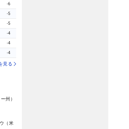
-6
-5
-5
-4
-4
-4
を見る
キー州）
ウ（米