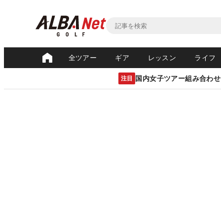
全ツアー
ギア
レッスン
ライフ
国内女子ツアー組み合わせ
注目