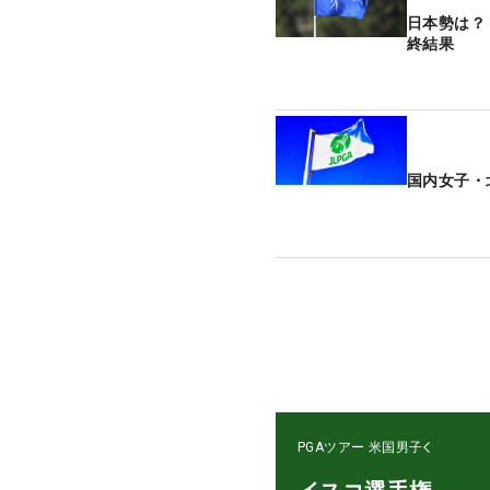
日本勢は？
終結果
国内女子・
PGAツアー
米国男子