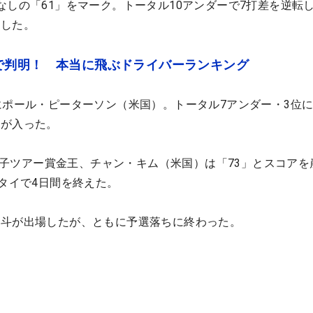
なしの「61」をマーク。トータル10アンダーで7打差を逆転
たした。
で判明！ 本当に飛ぶドライバーランキング
にポール・ピーターソン（米国）。トータル7アンダー・3位
）が入った。
本男子ツアー賞金王、チャン・キム（米国）は「73」とスコアを
位タイで4日間を終えた。
魁斗が出場したが、ともに予選落ちに終わった。