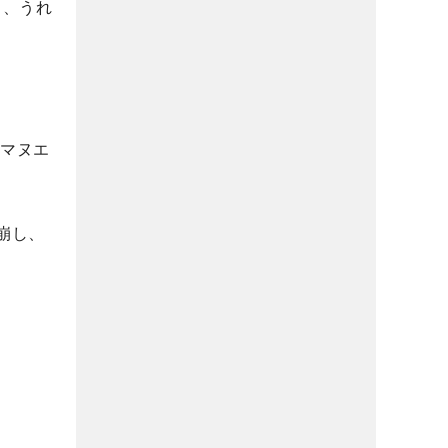
し、うれ
にマヌエ
崩し、