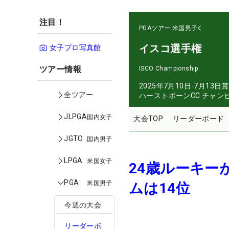
注目！
PGAツアー
米国男子
イスコ選手権
女子プロ写真館
ツアー情報
ISCO Championship
2025年7月10日-7月13日
賞
全ツアー
ハーストボーンCC チャン
JLPGA
国内女子
大会TOP
リーダーボード
JGTO
国内男子
LPGA
米国女子
24歳ルーキー
PGA
米国男子
ムは14位
今週の大会
リーダーボ