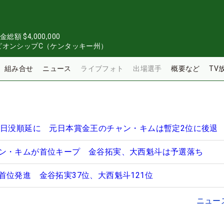
金総額
$4,000,000
ピオンシップC（ケンタッキー州）
組み合せ
ニュース
ライブフォト
出場選手
概要など
TV
は日没順延に 元日本賞金王のチャン・キムは暫定2位に後退
ン・キムが首位キープ 金谷拓実、大西魁斗は予選落ち
首位発進 金谷拓実37位、大西魁斗121位
ニュー