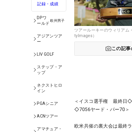
記録・成績
DPワ
欧州男子
ールド
ツアールーキーのウィリアム・
tyImages）
アジアンツア
ー
この記事
LIV GOLF
ステップ・ア
ップ
ネクストヒロ
イン
＜イスコ選手権 最終日◇
PGAシニア
◇7056ヤード・パー70＞
ACNツアー
欧米共催の裏大会は最終ラ
アマチュア・