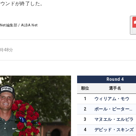
ラウンドが終了した。
 Net編集部
/
ALBA Net
8時48分
Round
4
順位
選手名
1
ウィリアム・モウ
2
ポール・ピーターソン
3
マヌエル・エルビラ
4
デビッド・スキンズ