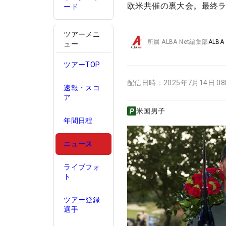
欧米共催の裏大会。最終
ード
ツアーメニ
所属
ALBA Net編集部
ALBA
ュー
ツアーTOP
配信日時：
2025年7月14日 0
速報・スコ
ア
米国男子
年間日程
ニュース
ライブフォ
ト
ツアー登録
選手