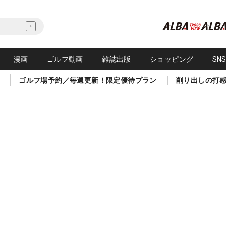
漫画
ゴルフ動画
雑誌出版
ショッピング
SN
ゴルフ場予約／毎週更新！限定優待プラン
削り出しの打