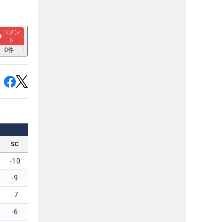
コメン
ト
0
件
SC
-10
-9
-7
-6