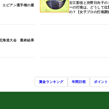
古江彩佳と渋野日向子の
 エビアン選手権の最
ーの打痕は、どうして位
の？【女子プロの打痕調
北海道大会 最終結果
賞金ランキング
年間日程
ポイント