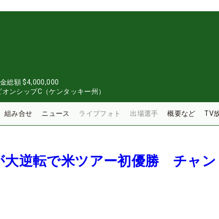
金総額
$4,000,000
ピオンシップC（ケンタッキー州）
組み合せ
ニュース
ライブフォト
出場選手
概要など
TV
が大逆転で米ツアー初優勝 チャン