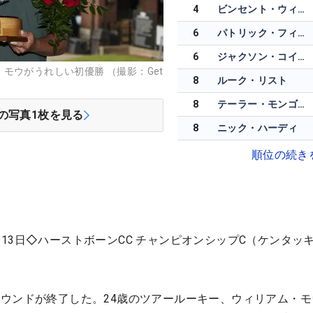
4
ビンセント・ウィアリー
6
パトリック・フィッシュバーン
6
ジャクソン・コイブン
モウがうれしい初優勝 （撮影：Get
8
ルーク・リスト
8
テーラー・モンゴメリ
の写真
1
枚を見る
8
ニック・ハーディ
順位の続き
13日◇ハーストボーンCC チャンピオンシップC（ケンタッ
ウンドが終了した。24歳のツアールーキー、ウィリアム・モ