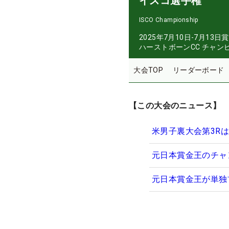
イスコ選手権
ISCO Championship
2025年7月10日-7月13日
賞
ハーストボーンCC チャン
大会TOP
リーダーボード
【この大会のニュース】
米男子裏大会第3R
元日本賞金王のチャ
元日本賞金王が単独