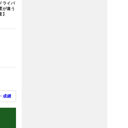
ドライバ
置が違う
査】
・成績