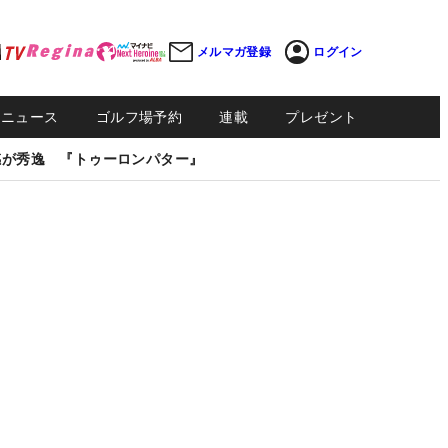
メルマガ登録
ログイン
Sニュース
ゴルフ場予約
連載
プレゼント
感が秀逸 『トゥーロンパター』