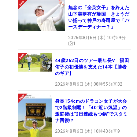
無念の「全英女子」を終えた
山下美夢有が帰国 きょうだ
い揃って神戸の寿司屋で「バ
ースデーディナー？」
2026年8月6日 (木) 10時59分
1
44歳262日のツアー最年長V 福田
侑子の初優勝を支えた14本【勝者
のギア】
2026年8月6日 (木) 08時55分
32
身長154cmのドラコン女子が大会
で2階級制覇！「40°近い気温」の
激闘後は“2日連続もつ鍋”でスタミ
ナ回復!?
2026年8月6日 (木) 10時43分
9