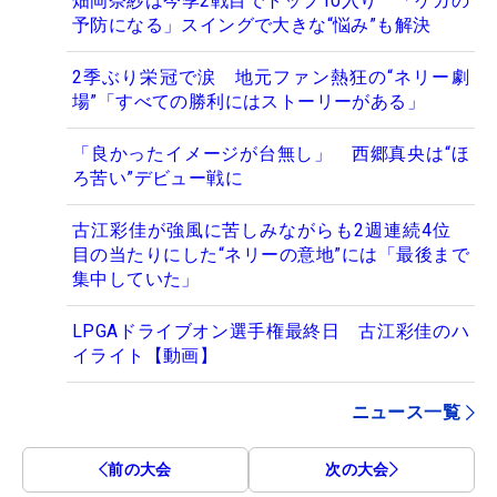
畑岡奈紗は今季2戦目でトップ10入り 「ケガの
予防になる」スイングで大きな“悩み”も解決
2季ぶり栄冠で涙 地元ファン熱狂の“ネリー劇
場”「すべての勝利にはストーリーがある」
「良かったイメージが台無し」 西郷真央は“ほ
ろ苦い”デビュー戦に
古江彩佳が強風に苦しみながらも2週連続4位
目の当たりにした“ネリーの意地”には「最後まで
集中していた」
LPGAドライブオン選手権最終日 古江彩佳のハ
イライト【動画】
ニュース一覧
前の大会
次の大会