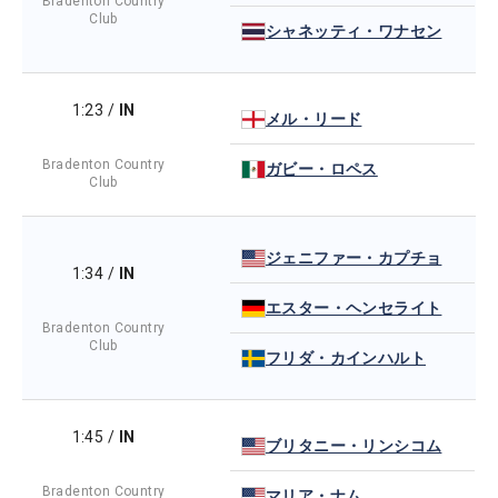
Bradenton Country
Club
シャネッティ・ワナセン
1:23
/
IN
メル・リード
Bradenton Country
ガビー・ロペス
Club
ジェニファー・カプチョ
1:34
/
IN
エスター・ヘンセライト
Bradenton Country
Club
フリダ・カインハルト
1:45
/
IN
ブリタニー・リンシコム
Bradenton Country
マリア・ナム