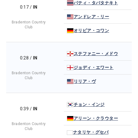
パティ・タバタナキト
0:17
/
IN
アンドレア・リー
Bradenton Country
Club
オリビア・コワン
ステファニー・メドウ
0:28
/
IN
ジョディ・エワート
Bradenton Country
Club
リリア・ヴ
チョン・インジ
0:39
/
IN
アリーン・クラウター
Bradenton Country
Club
ナタリヤ・グセバ