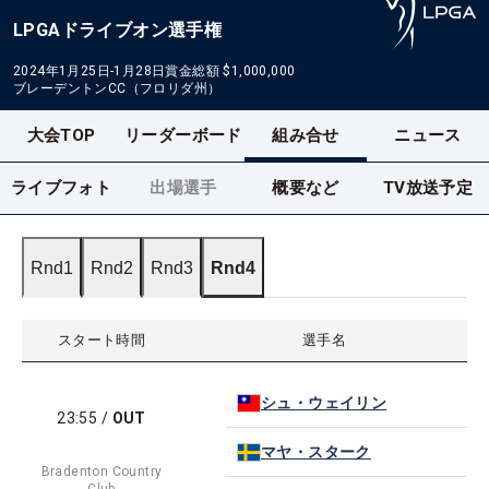
LPGAドライブオン選手権
2024年1月25日-1月28日
賞金総額
$1,000,000
ブレーデントンCC（フロリダ州）
大会TOP
リーダーボード
組み合せ
ニュース
ライブフォト
出場選手
概要など
TV放送予定
Rnd1
Rnd2
Rnd3
Rnd4
スタート時間
選手名
シュ・ウェイリン
23:55
/
OUT
マヤ・スターク
Bradenton Country