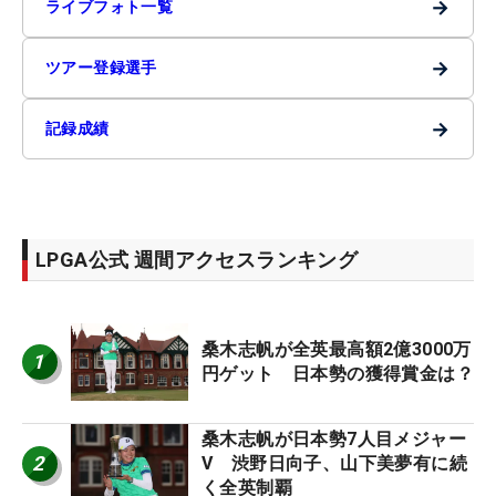
→
ライブフォト一覧
→
ツアー登録選手
→
記録成績
LPGA公式 週間アクセスランキング
桑木志帆が全英最高額2億3000万
1
円ゲット 日本勢の獲得賞金は？
桑木志帆が日本勢7人目メジャー
2
V 渋野日向子、山下美夢有に続
く全英制覇