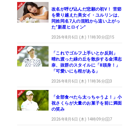
改名が呼び込んだ悲願の初V！ 苦節
を乗り越えた美女イ・ユルリンは、
同姓同名7人の混戦から這い上がっ
た“新星ヒロイン”
2026年8月6日 (木) 11時30分
15
「これでゴルフ上手いとか反則」
晴れ渡った緑の丘を散歩する金澤志
奈、抜群のスタイルに「8頭身！」
「可愛いにも程がある」
2026年8月6日 (木) 11時36分
3
「全部食べたら太っちゃうよ！」小
祝さくらが大量のお菓子を前に満面
の笑み
2026年8月6日 (木) 14時09分
7