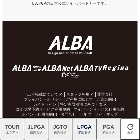
USLPGAの日本公式サイトパートナーです。
広告掲載について
スタッフ募集
運営会社
プライバシーポリシー
ご利用に際して
会員規約
ガイドライン
特定商取引法に基づく表示
ゴルフ場予約サービス利用規約
マイページサービス利用規約
ポイント利用規約
お問合せ
ヘルプ
サイトマップ
TOUR
JLPGA
JGTO
LPGA
PGA
閉じる
掲載されている全てのコンテンツの無断での転載、転用、コピー等は禁じま
全ツアー
国内女子
国内男子
米国女子
米国男子
更新
す。