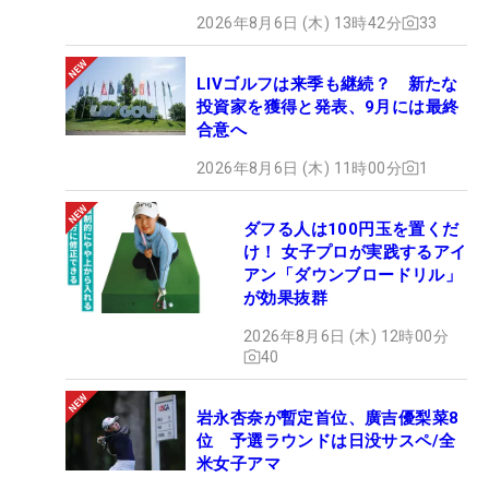
2026年8月6日 (木) 13時42分
33
LIVゴルフは来季も継続？ 新たな
投資家を獲得と発表、9月には最終
合意へ
2026年8月6日 (木) 11時00分
1
ダフる人は100円玉を置くだ
け！ 女子プロが実践するアイ
アン「ダウンブロードリル」
が効果抜群
2026年8月6日 (木) 12時00分
40
岩永杏奈が暫定首位、廣吉優梨菜8
位 予選ラウンドは日没サスペ/全
米女子アマ