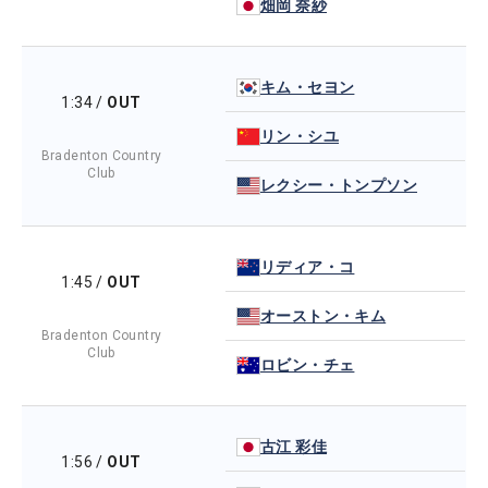
畑岡 奈紗
キム・セヨン
1:34
/
OUT
リン・シユ
Bradenton Country
Club
レクシー・トンプソン
リディア・コ
1:45
/
OUT
オーストン・キム
Bradenton Country
Club
ロビン・チェ
古江 彩佳
1:56
/
OUT