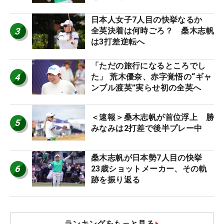
日本人女子7人目の快挙なるか
3
全英決着は何時ごろ？ 桑木志帆
は3打差逆転へ
「ただの旅行になるところでし
4
た」 荒木優奈、赤字覚悟の“ギャ
ンブル渡英”実らせ初の全英へ
＜速報＞桑木志帆が首位浮上 勝
5
みなみは2打差で後半プレー中
桑木志帆が日本勢7人目の快挙
6
23歳ショットメーカー、その軌
跡を振り返る
ランキングをもっと見る