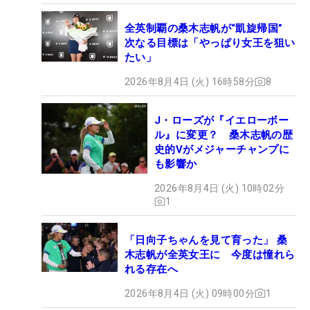
全英制覇の桑木志帆が“凱旋帰国”
次なる目標は「やっぱり女王を狙い
たい」
2026年8月4日 (火) 16時58分
8
J・ローズが『イエローボー
ル』に変更？ 桑木志帆の歴
史的Vがメジャーチャンプに
も影響か
2026年8月4日 (火) 10時02分
1
「日向子ちゃんを見て育った」 桑
木志帆が全英女王に 今度は憧れら
れる存在へ
2026年8月4日 (火) 09時00分
1