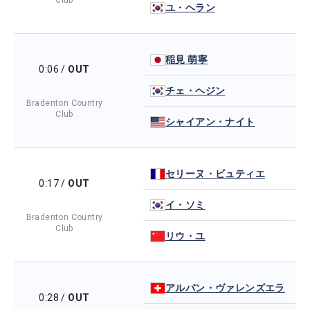
Club
ユ・ヘラン
稲見 萌寧
0:06
/
OUT
チェ・ヘジン
Bradenton Country
Club
シャイアン・ナイト
セリーヌ・ビュティエ
0:17
/
OUT
イ・ソミ
Bradenton Country
Club
リウ・ユ
アルバン・ヴァレンズエラ
0:28
/
OUT