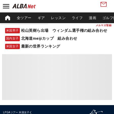
全ツアー
ギア
レッスン
ライフ
漫画
ゴルフ
メルマガ登録
松山英樹ら出場 ウィンダム選手権の組み合わせ
米国男子
北海道meijiカップ 組み合わせ
国内女子
最新の世界ランキング
米国女子
LPGAツアー
米国女子