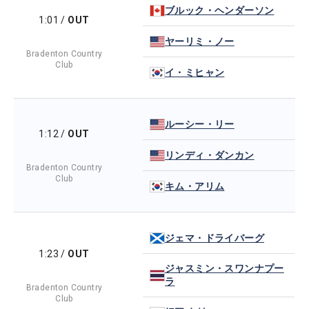
ブルック・ヘンダーソン
1:01
/
OUT
ヤーリミ・ノー
Bradenton Country
Club
イ・ミヒャン
ルーシー・リー
1:12
/
OUT
リンディ・ダンカン
Bradenton Country
Club
キム・アリム
ジェマ・ドライバーグ
1:23
/
OUT
ジャスミン・スワンナプー
ラ
Bradenton Country
Club