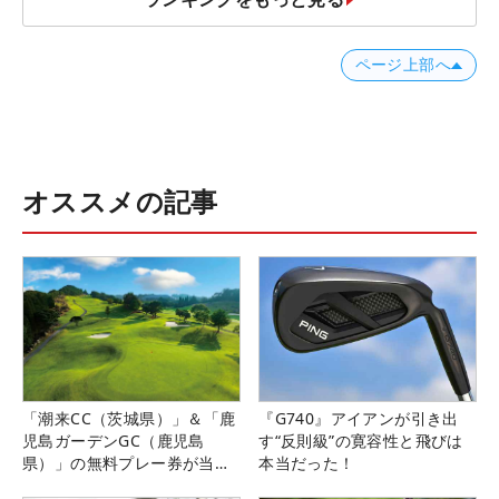
ページ上部へ
オススメの記事
「潮来CC（茨城県）」＆「鹿
『G740』アイアンが引き出
児島ガーデンGC（鹿児島
す“反則級”の寛容性と飛びは
県）」の無料プレー券が当た
本当だった！
る！！