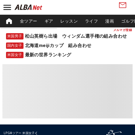
全ツアー
ギア
レッスン
ライフ
漫画
ゴルフ
メルマガ登録
松山英樹ら出場 ウィンダム選手権の組み合わせ
米国男子
北海道meijiカップ 組み合わせ
国内女子
最新の世界ランキング
米国女子
LPGAツアー
米国女子