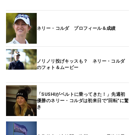
揮した。17番パー5では「完璧だった」という2打目
でグリーンを捉えて、約8メートルのイーグルパッ
トを沈めた。最難関の18番パー4では7番アイアンで
ネリー・コルダ プロフィール＆成績
放ったセカンドショットをベタピンにつけた。続く
バーディパットをしっかりと決めると、ギャラリー
から大歓声。プレーオフへと持ち込んだ。
ノリノリ投げキッスも？ ネリー・コルダ
延長戦はともに1ホール目をパー。2ホール目では難
のフォト＆ムービー
しい奥からのアプローチを約1メートルに寄せる
と、パーパットを外したリディアを尻目にウィニン
グパットをねじ込んだ。地元ギャラリーから大喝
「SUSHIがベルトに乗ってきた！」先週初
采。右拳を力強く握ってファンの声援に応えると、
優勝のネリー・コルダは初来日で“回転”に驚
ネリーの目には歓喜の涙が浮かんでいた。
き
昨年は何度も優勝争いに絡みながら、タイトルをつ
かむことはできなかった。ホームタウンで挙げたこ