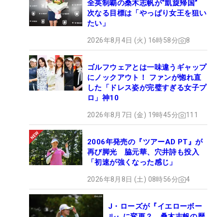
全英制覇の桑木志帆が“凱旋帰国”
次なる目標は「やっぱり女王を狙い
たい」
2026年8月4日 (火) 16時58分
8
ゴルフウェアとは一味違うギャップ
にノックアウト！ ファンが惚れ直
した「ドレス姿が完璧すぎる女子プ
ロ」神10
2026年8月7日 (金) 19時45分
111
2006年発売の『ツアーAD PT』が
再び脚光 脇元華、穴井詩も投入
「初速が強くなった感じ」
2026年8月8日 (土) 08時56分
4
J・ローズが『イエローボー
ル』に変更？ 桑木志帆の歴