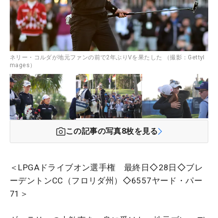
ネリー・コルダが地元ファンの前で2年ぶりVを果たした （撮影：GettyI
mages）
この記事の写真
8
枚を見る
＜LPGAドライブオン選手権 最終日◇28日◇ブレ
ーデントンCC（フロリダ州）◇6557ヤード・パー
71＞