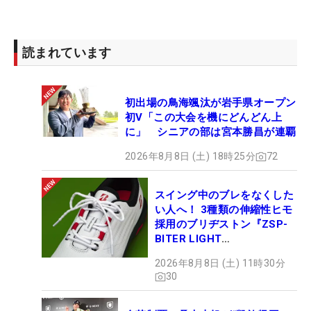
読まれています
初出場の鳥海颯汰が岩手県オープン
初V「この大会を機にどんどん上
に」 シニアの部は宮本勝昌が連覇
2026年8月8日 (土) 18時25分
72
スイング中のブレをなくした
い人へ！ 3種類の伸縮性ヒモ
採用のブリヂストン『ZSP-
BITER LIGHT
MAGICLACE』、8月8日デビ
2026年8月8日 (土) 11時30分
ュー
30