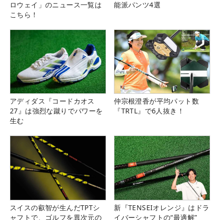
ロウェイ」のニュース一覧は
能派パンツ4選
こちら！
アディダス『コードカオス
仲宗根澄香が平均パット数
27』は強烈な蹴りでパワーを
『TRTL』で6人抜き！
生む
スイスの叡智が生んだTPTシ
新『TENSEIオレンジ』はドラ
ャフトで、ゴルフを異次元の
イバーシャフトの“最適解”