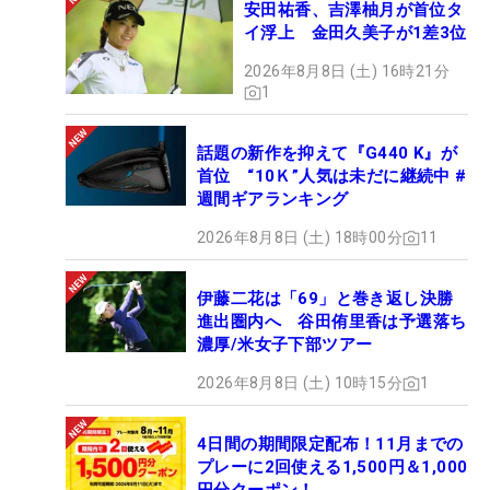
安田祐香、吉澤柚月が首位タ
イ浮上 金田久美子が1差3位
2026年8月8日 (土) 16時21分
1
話題の新作を抑えて『G440 K』が
首位 “10Ｋ”人気は未だに継続中 #
週間ギアランキング
2026年8月8日 (土) 18時00分
11
伊藤二花は「69」と巻き返し決勝
進出圏内へ 谷田侑里香は予選落ち
濃厚/米女子下部ツアー
2026年8月8日 (土) 10時15分
1
4日間の期間限定配布！11月までの
プレーに2回使える1,500円＆1,000