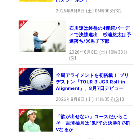
円分クーポン！
2026年8月8日 (土) 06時00分
2
石川遼は終盤の4連続バーデ
ィで決勝進出 杉浦悠太は予
選落ち/米男子下部
2026年8月8日 (土) 10時33分
1
全周アライメントを初搭載！ ブリ
ヂストン『TOUR B JGR Roll-in
Alignment』、8月7日デビュー
2026年8月8日 (土) 11時35分
13
「欲が出せない」コースだからこ
そ 吉澤柚月は“鬼門”の決勝Rで初
Vなるか