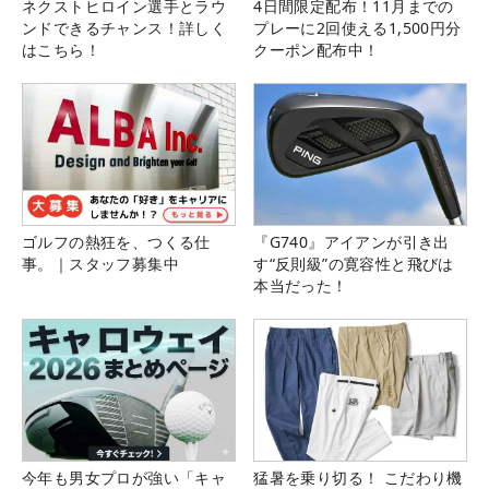
ネクストヒロイン選手とラウ
4日間限定配布！11月までの
ンドできるチャンス！詳しく
プレーに2回使える1,500円分
はこちら！
クーポン配布中！
ゴルフの熱狂を、つくる仕
『G740』アイアンが引き出
事。｜スタッフ募集中
す“反則級”の寛容性と飛びは
本当だった！
今年も男女プロが強い「キャ
猛暑を乗り切る！ こだわり機