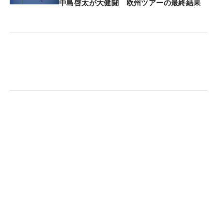
の2年ぶりVは、長いシーズンを戦う上で大きな推進
中島啓太が大健闘 欧州ツアーの最終結果
力になる。
「すべての勝利にはストーリーがある。苦戦を強い
られていて、完全に自分を見失ったと思っていた。
地元からの応援は信じられないものだった。みんな
のポジティブなエネルギーなしには成し遂げられな
かった」
元世界1位のストーリーに新たな1ページが刻まれ
た。