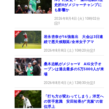
史的Vがメジャーチャンプに
も影響か
2026年8月4日 (火) 10時02分
1
岩永杏奈が16強進出 大会は3日連
続で悪天候順延/全米女子アマ
2026年8月8日 (土) 10時20分
1
桑木志帆がメジャーV AIG女子オ
ープンは過去最多の5万5000人が来
場
2026年8月4日 (火) 12時30分
1
「打ち方が変わってしまう」洋芝へ
の苦手意識 安田祐香が“克服”の首
位浮上