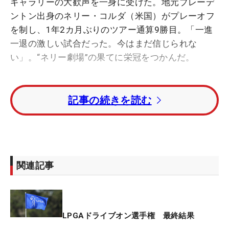
ギャラリーの大歓声を一身に受けた。地元ブレーデ
ントン出身のネリー・コルダ（米国）がプレーオフ
を制し、1年2カ月ぶりのツアー通算9勝目。「一進
一退の激しい試合だった。今はまだ信じられな
い」。“ネリー劇場”の果てに栄冠をつかんだ。
コースにいた誰もが、『ネリーの優勝はない』と思
記事の続きを読む
ったかもしれない。1つ落として迎えた後半14番か
らボギー、ダブルボギー、ボギーを喫し、なんと3
ホールで4つスコアを落とす大乱調。スタート時に4
打あったリードは消滅し、単独首位のリディア・コ
（ニュージーランド）とは3打のビハインドを負っ
関連記事
た。
「リディアに追いつくためには、信じられないよう
なフィニッシュをしなければならないと思ってい
LPGAドライブオン選手権 最終結果
た」。背水の陣で挑んだ上がり2ホールで本領を発