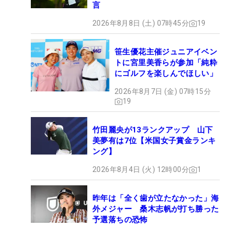
言
2026年8月8日 (土) 07時45分
19
笹生優花主催ジュニアイベン
トに宮里美香らが参加「純粋
にゴルフを楽しんでほしい」
2026年8月7日 (金) 07時15分
19
竹田麗央が13ランクアップ 山下
美夢有は7位【米国女子賞金ランキ
ング】
2026年8月4日 (火) 12時00分
1
昨年は「全く歯が立たなかった」海
外メジャー 桑木志帆が打ち勝った
予選落ちの恐怖