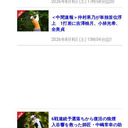
2026年8月8日 (土) 17時58分
20
＜中間速報＞仲村果乃が単独首位浮
上 1打差に吉澤柚月、小林光希、
全美貞
2026年8月8日 (土) 13時04分
1
6戦連続予選落ちから復活の狼煙
入谷響を救った師匠・中嶋常幸の助