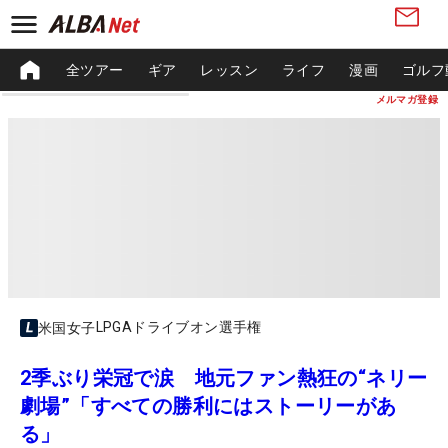
全ツアー
ギア
レッスン
ライフ
漫画
ゴルフ
メルマガ登録
LPGAドライブオン選手権
米国女子
2季ぶり栄冠で涙 地元ファン熱狂の“ネリー
劇場”「すべての勝利にはストーリーがあ
る」