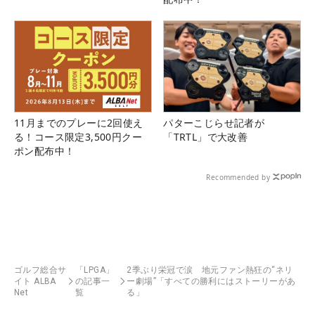
11月までのプレーに2回使え
パターこじらせ記者が
る！コース限定3,500円クー
「TRTL」で大改善
ポン配布中！
Recommended by
ゴルフ総合サ
「LPGA」
2季ぶり栄冠で涙 地元ファン熱狂の“ネリ
イト ALBA
の記事一
ー劇場”「すべての勝利にはストーリーがあ
Net
覧
る」