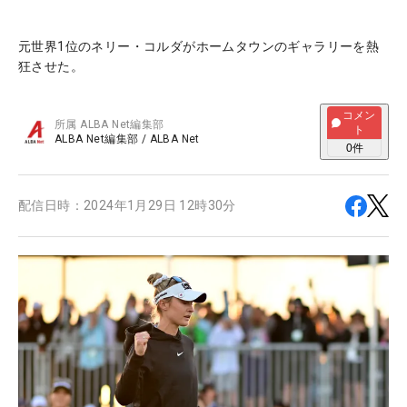
元世界1位のネリー・コルダがホームタウンのギャラリーを熱
狂させた。
コメン
所属
ALBA Net編集部
ト
ALBA Net編集部
/
ALBA Net
0
件
配信日時：
2024年1月29日 12時30分