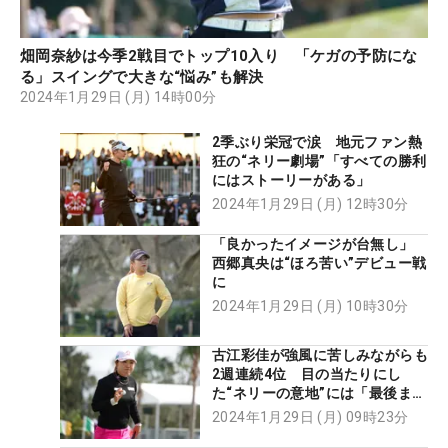
畑岡奈紗は今季2戦目でトップ10入り 「ケガの予防にな
る」スイングで大きな“悩み”も解決
2024年1月29日 (月) 14時00分
2季ぶり栄冠で涙 地元ファン熱
狂の“ネリー劇場”「すべての勝利
にはストーリーがある」
2024年1月29日 (月) 12時30分
「良かったイメージが台無し」
西郷真央は“ほろ苦い”デビュー戦
に
2024年1月29日 (月) 10時30分
古江彩佳が強風に苦しみながらも
2週連続4位 目の当たりにし
た“ネリーの意地”には「最後まで
集中していた」
2024年1月29日 (月) 09時23分