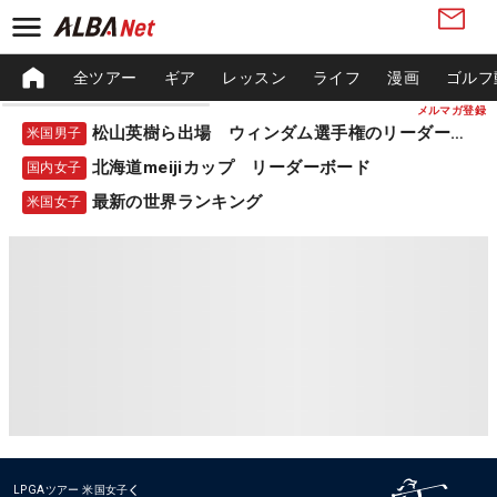
全ツアー
ギア
レッスン
ライフ
漫画
ゴルフ
メルマガ登録
松山英樹ら出場 ウィンダム選手権のリーダーボード
米国男子
北海道meijiカップ リーダーボード
国内女子
最新の世界ランキング
米国女子
LPGAツアー
米国女子