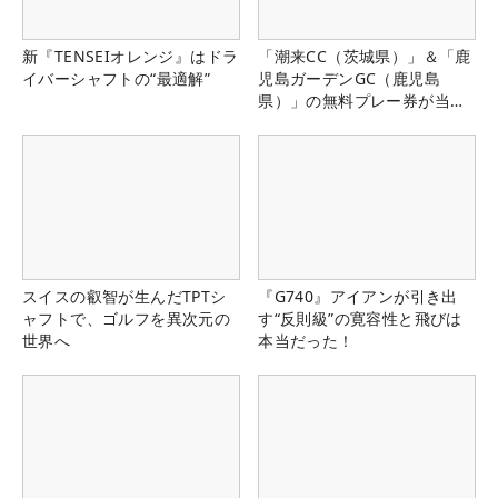
新『TENSEIオレンジ』はドラ
「潮来CC（茨城県）」＆「鹿
イバーシャフトの“最適解”
児島ガーデンGC（鹿児島
県）」の無料プレー券が当た
る！！
スイスの叡智が生んだTPTシ
『G740』アイアンが引き出
ャフトで、ゴルフを異次元の
す“反則級”の寛容性と飛びは
世界へ
本当だった！