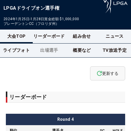
LPGAドライブオン選手権
2024年1月25日-1月28日
賞金総額
$1,000,000
ブレーデントンCC（フロリダ州）
大会TOP
リーダーボード
組み合せ
ニュース
ライブフォト
出場選手
概要など
TV放送予定
更新する
リーダーボード
Round
4
順位
選手名
SC
HOLE