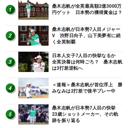
桑木志帆が全英最高額2億3000万
1
円ゲット 日本勢の獲得賞金は？
桑木志帆が日本勢7人目メジャー
2
V 渋野日向子、山下美夢有に続
く全英制覇
日本人女子7人目の快挙なるか
3
全英決着は何時ごろ？ 桑木志帆
は3打差逆転へ
＜速報＞桑木志帆が首位浮上 勝
4
みなみは2打差で後半プレー中
桑木志帆が日本勢7人目の快挙
5
23歳ショットメーカー、その軌
跡を振り返る