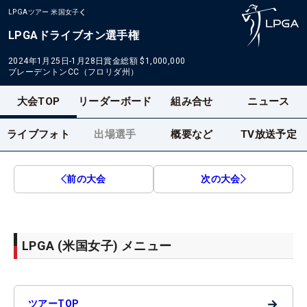
LPGAツアー
米国女子
LPGAドライブオン選手権
2024年1月25日-1月28日
賞金総額
$1,000,000
ブレーデントンCC（フロリダ州）
大会TOP
リーダーボード
組み合せ
ニュース
ライブフォト
出場選手
概要など
TV放送予定
前の大会
次の大会
LPGA (米国女子) メニュー
→
ツアーTOP