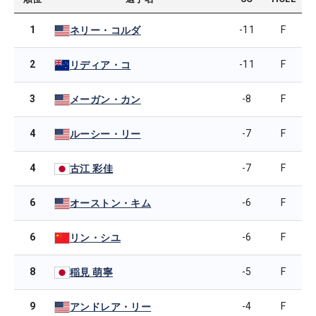
1
-11
F
ネリー・コルダ
2
-11
F
リディア・コ
3
-8
F
メーガン・カン
4
-7
F
ルーシー・リー
4
-7
F
古江 彩佳
6
-6
F
オーストン・キム
6
-6
F
リン・シユ
8
-5
F
稲見 萌寧
9
-4
F
アンドレア・リー