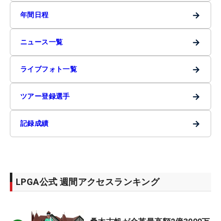
→
年間日程
→
ニュース一覧
→
ライブフォト一覧
→
ツアー登録選手
→
記録成績
LPGA公式 週間アクセスランキング