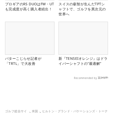
プロギアのRS DUOはFW・UT
スイスの叡智が生んだTPTシ
も完成度が高く購入者続出！
ャフトで、ゴルフを異次元の
世界へ
パターこじらせ記者が
新『TENSEIオレンジ』はドラ
「TRTL」で大改善
イバーシャフトの“最適解”
Recommended by
ゴルフ総合サイ
米国
ヒルトン・グランド・バケーションズ・トーナ