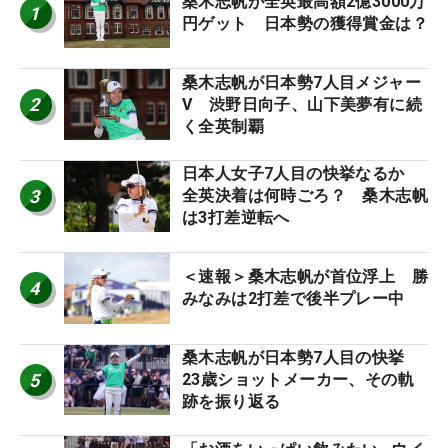
桑木志帆が全英最高額2億3000万
1
円ゲット 日本勢の獲得賞金は？
桑木志帆が日本勢7人目メジャー
2
V 渋野日向子、山下美夢有に続
く全英制覇
日本人女子7人目の快挙なるか
3
全英決着は何時ごろ？ 桑木志帆
は3打差逆転へ
＜速報＞桑木志帆が首位浮上 勝
4
みなみは2打差で後半プレー中
桑木志帆が日本勢7人目の快挙
5
23歳ショットメーカー、その軌
跡を振り返る