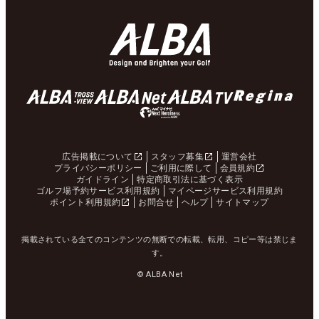
広告掲載について
スタッフ募集
運営会社
プライバシーポリシー
ご利用に際して
会員規約
ガイドライン
特定商取引法に基づく表示
ゴルフ場予約サービス利用規約
マイページサービス利用規約
ポイント利用規約
お問合せ
ヘルプ
サイトマップ
掲載されている全てのコンテンツの無断での転載、転用、コピー等は禁じま
す。
© ALBA Net