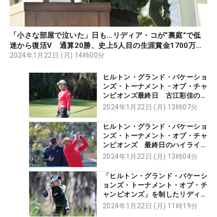
「小さな部屋で泣いた」日も…リディア・コが“裏庭”で低
迷から復活V 通算20勝、史上5人目の生涯賞金1700万ド
ル突破
2024年1月22日 (月) 14時00分
ヒルトン・グランド・バケーショ
ンズ・トーナメント・オブ・チャ
ンピオンズ最終日 古江彩佳のハ
イライト【動画】
2024年1月22日 (月) 13時07分
ヒルトン・グランド・バケーショ
ンズ・トーナメント・オブ・チャ
ンピオンズ 最終日のハイライト
【動画】
2024年1月22日 (月) 13時04分
「ヒルトン・グランド・バケーシ
ョンズ・トーナメント・オブ・チ
ャンピオンズ」を制したリディ
ア・コの最新ドライバースイン
2024年1月22日 (月) 11時19分
グ！【動画】