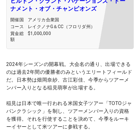
ヒルトン・グランド・バケーションズ・トー
ナメント・オブ・チャンピオンズ
開催国
アメリカ合衆国
コース
レイクノナG＆CC（フロリダ州）
賞金総
$1,000,000
額
2024年シーズンの開幕戦。大会名の通り、出場できる
のは過去2年間の優勝者のみというエリートフィールド
だ。日本勢は畑岡奈紗、古江彩佳、今季からツアーメ
ンバー入りとなる稲見萌寧が出場する。
稲見は日本で唯一行われる米国女子ツアー「TOTOジャ
パンクラシック」を制し、ツアーメンバー入りの資格
を獲得。それを行使することを決めて、今季をルーキ
ーイヤーとして米ツアーに参戦する。