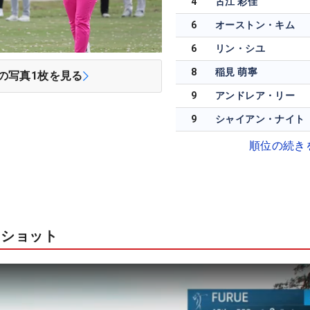
4
古江 彩佳
6
オーストン・キム
6
リン・シユ
8
稲見 萌寧
の写真
1
枚を見る
9
アンドレア・リー
9
シャイアン・ナイト
順位の続き
ドショット