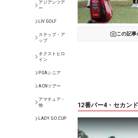
アジアンツア
ー
LIV GOLF
この記事
ステップ・ア
ップ
ネクストヒロ
イン
PGAシニア
ACNツアー
アマチュア・
12番パー4・セカン
他
LADY GO CUP