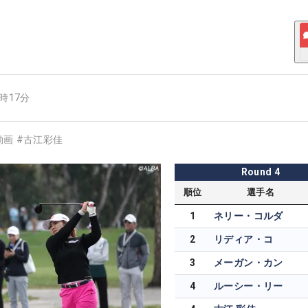
9時17分
動画
#
古江彩佳
Round
4
順位
選手名
1
ネリー・コルダ
2
リディア・コ
3
メーガン・カン
4
ルーシー・リー