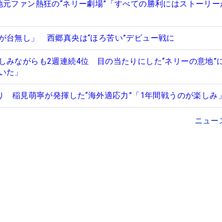
地元ファン熱狂の“ネリー劇場”「すべての勝利にはストーリー
が台無し」 西郷真央は“ほろ苦い”デビュー戦に
しみながらも2週連続4位 目の当たりにした“ネリーの意地”
いた」
入り 稲見萌寧が発揮した“海外適応力”「1年間戦うのが楽しみ
ニュー