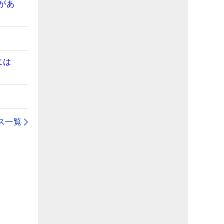
があ
には
」
ス一覧