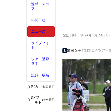
速報・スコ
ア
年間日程
ニュース
配信日時：
2024年1月29日 0
ライブフォ
ト
#
米国女子ツアー
米国女子
ツアー登録
選手
記録・成績
PGA
米国男子
DPワ
欧州男子
ールド