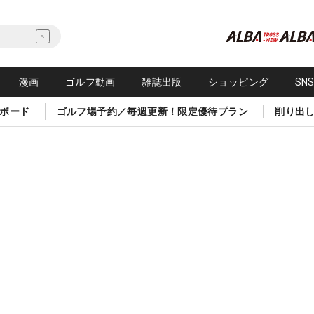
漫画
ゴルフ動画
雑誌出版
ショッピング
SN
ボード
ゴルフ場予約／毎週更新！限定優待プラン
削り出