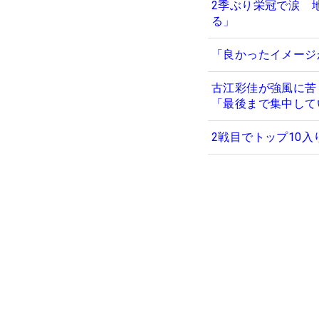
2季ぶり栄冠で涙 
る」
「良かったイメージ
古江彩佳が強風に苦
「最後まで集中して
2戦目でトップ10