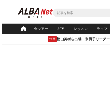
全ツアー
ギア
レッスン
ライフ
松山英樹ら出場 米男子リーダー
注目