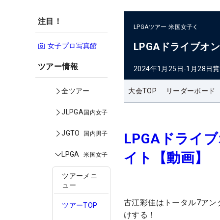
注目！
LPGAツアー
米国女子
LPGAドライブオ
女子プロ写真館
ツアー情報
2024年1月25日-1月28日
賞
大会TOP
リーダーボード
全ツアー
JLPGA
国内女子
JGTO
国内男子
LPGAドライ
イト【動画】
LPGA
米国女子
ツアーメニ
ュー
古江彩佳はトータル7アン
ツアーTOP
けする！