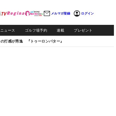
メルマガ登録
ログイン
Sニュース
ゴルフ場予約
連載
プレゼント
しの打感が秀逸 『トゥーロンパター』