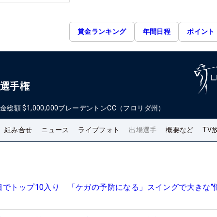
賞金ランキング
年間日程
ポイント
ン選手権
金総額
$1,000,000
ブレーデントンCC（フロリダ州）
組み合せ
ニュース
ライブフォト
出場選手
概要など
TV
目でトップ10入り 「ケガの予防になる」スイングで大きな“