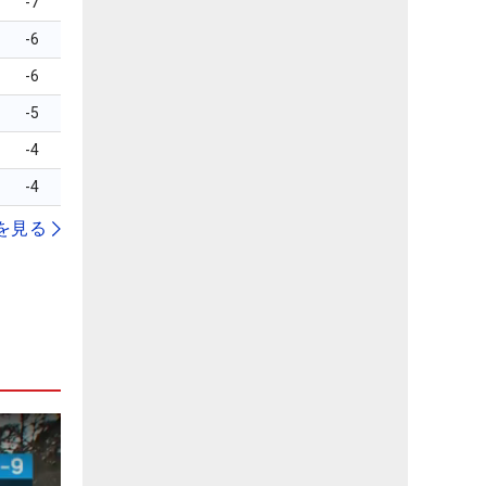
-7
-6
-6
-5
-4
-4
を見る