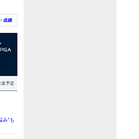
・成績
放送予定
悩み”も