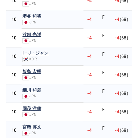
-4
-4
10
(68)
JPN
堺谷 和将
F
-4
-4
10
(68)
JPN
渡部 光洋
F
-4
-4
10
(68)
JPN
I・J・ジャン
F
-4
-4
10
(68)
KOR
飯島 宏明
F
-4
-4
10
(68)
JPN
細川 和彦
F
-4
-4
10
(68)
JPN
岡茂 洋雄
F
-4
-4
10
(68)
JPN
宮瀬 博文
F
-4
-4
10
(68)
JPN