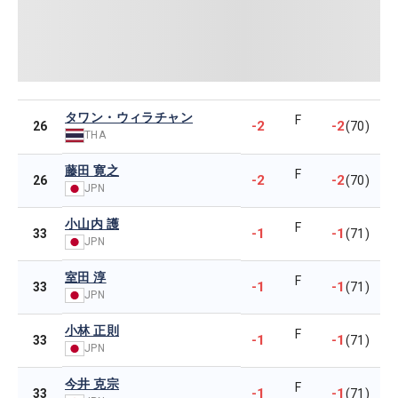
タワン・ウィラチャン
F
-2
-2
26
(70)
THA
藤田 寛之
F
-2
-2
26
(70)
JPN
小山内 護
F
-1
-1
33
(71)
JPN
室田 淳
F
-1
-1
33
(71)
JPN
小林 正則
F
-1
-1
33
(71)
JPN
今井 克宗
F
-1
-1
33
(71)