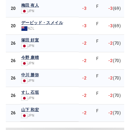
梅田 有人
F
-3
-3
20
(69)
JPN
デービッド・スメイル
F
-3
-3
20
(69)
NZL
塚田 好宣
F
-2
-2
26
(70)
JPN
今野 康晴
F
-2
-2
26
(70)
JPN
中川 勝弥
F
-2
-2
26
(70)
JPN
すし 石垣
F
-2
-2
26
(70)
JPN
山下 和宏
F
-2
-2
26
(70)
JPN