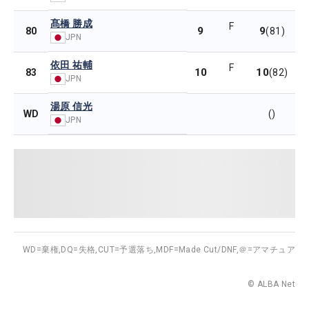
髙橋 勝成
F
9
9
80
(81)
JPN
依田 祐輔
F
10
10
83
(82)
JPN
湯原 信光
WD
()
JPN
WD=棄権,
DQ=失格,
CUT=予選落ち,
MDF=Made Cut/DNF,
＠=アマチュア
© ALBA Net