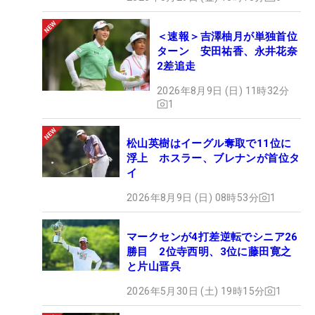
＜速報＞吉澤柚月が単独首位
ターン 安田祐香、永井花奈
2差追走
2026年8月9日 (日) 11時32分
1
松山英樹はイーグル奪取で11位に
浮上 ホスラー、ブレナンが首位タ
イ
2026年8月9日 (日) 08時53分
1
マークセンが4打差逆転でシニア26
勝目 2位寺西明、3位に藤田寛之
と片山晋呉
2026年5月30日 (土) 19時15分
1