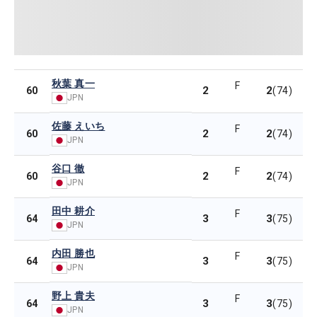
秋葉 真一
F
2
2
60
(74)
JPN
佐藤 えいち
F
2
2
60
(74)
JPN
谷口 徹
F
2
2
60
(74)
JPN
田中 耕介
F
3
3
64
(75)
JPN
内田 勝也
F
3
3
64
(75)
JPN
野上 貴夫
F
3
3
64
(75)
JPN