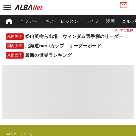
全ツアー
ギア
レッスン
ライフ
漫画
ゴルフ
メルマガ登録
松山英樹ら出場 ウィンダム選手権のリーダーボード
米国男子
北海道meijiカップ リーダーボード
国内女子
最新の世界ランキング
米国女子
PGAシニアツアー