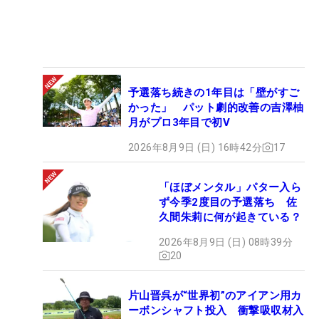
予選落ち続きの1年目は「壁がすご
かった」 パット劇的改善の吉澤柚
月がプロ3年目で初V
2026年8月9日 (日) 16時42分
17
「ほぼメンタル」パター入ら
ず今季2度目の予選落ち 佐
久間朱莉に何が起きている？
2026年8月9日 (日) 08時39分
20
片山晋呉が“世界初”のアイアン用カ
ーボンシャフト投入 衝撃吸収材入