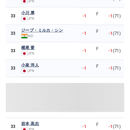
JPN
小川 厚
F
-1
-1
33
(71)
JPN
ジーブ・ミルカ・シン
F
-1
-1
33
(71)
IND
横尾 要
F
-1
-1
33
(71)
JPN
小泉 洋人
F
-1
-1
33
(71)
JPN
岩本 高志
F
-1
-1
33
(71)
JPN