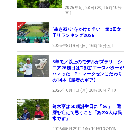
2026年5月28日 (木) 15時40分
1
“生き残り”をかけた争い 第2回女
子リランキング2026
2026年8月9日 (日) 16時15分
1
5年モノ以上のモデルがズラリ シ
ニア26勝目は“特注”エースパターが
ハマった P・マークセンこだわり
の14本【勝者のギア】
2026年6月1日 (月) 20時06分
10
鈴木亨は60歳誕生日に『66』 還
暦を迎えて思うこと「あの3人は異
常です」
2026年5月29日 (金) 10時13分
6