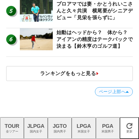
プロアマでは妻・かとうれいこさ
5
んと久々共演 横尾要がシニアデ
ビュー「見栄を張らずに」
始動はヘッドから？ 体から？
6
アイアンの精度はテークバックで
決まる【鈴木亨のゴルフ道】
ランキングをもっと見る
ページ上部へ
TOUR
JLPGA
JGTO
LPGA
PGA
閉じる
オススメの記事
全ツアー
国内女子
国内男子
米国女子
米国男子
更新