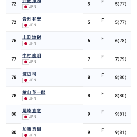
井殿 康和
F
5
5
72
(77)
JPN
貴田 和宏
F
5
5
72
(77)
JPN
上田 諭尉
F
6
6
76
(78)
JPN
中村 龍明
F
7
7
77
(79)
JPN
渡辺 司
F
8
8
78
(80)
JPN
檜山 英一郎
F
8
8
78
(80)
JPN
尾崎 直道
F
9
9
80
(81)
JPN
加瀬 秀樹
F
9
9
80
(81)
JPN