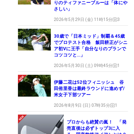
りのティファニーブルーは「体にや
さしい」
2026年5月29日 (金) 11時15分
3
30歳で「日本ミッド」制覇＆45歳
でプロテスト合格 飯田耕正がシニ
ア初Vに王手「自分なりのプランで
コツコツと…」
2026年5月30日 (土) 09時45分
1
伊藤二花は52位フィニッシュ 谷
田侑里香は最終ラウンドに進めず/
米女子下部ツアー
2026年8月9日 (日) 07時35分
1
プロからも絶賛の嵐！ 「発
売直後は必ずトップ3に入