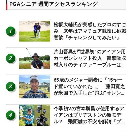
PGAシニア 週間アクセスランキング
松坂大輔氏が実感したプロのすご
1
み 来年はアマチュア競技に挑戦
意欲「チャレンジしてみたい」
片山晋呉が“世界初”のアイアン用
2
カーボンシャフト投入 衝撃吸収
材入りのティファニーブルーは
「体にやさしい」
65歳のメジャー覇者に「15ヤー
3
ド置いていかれた…」 藤田寛之
が米国で入手した“飛ぶ”オレンジ
シャフトは米シニア使用率2位
今季初Vの宮本勝昌が使用するア
4
イアンはブリヂストンの新モデ
ル？ 飛距離の不安を解消「プラ
スなだけに」【勝者のギア】