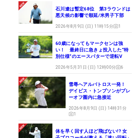
石川遼は暫定68位 第3ラウンドは
悪天候の影響で順延/米男子下部
2026年8月9日 (日) 11時15分
1
60歳になってもマークセンは強
い！ 最終日に急きょ投入した“特
別仕様”のエースパターで逆転V
2026年5月31日 (日) 12時00分
6
雪辱へアルバトロス一発！
デイビス・トンプソンがプレ
ーオフ圏内に急接近
2026年8月9日 (日) 14時31分
1
体を早く回す人ほど飛ばない!? 女
子プロコーチが教える「速い回転」