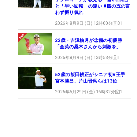
と「早い回転」の違い #四の五の言
わず振り氣れ
2026年8月9日 (日) 12時00分
31
22歳・吉澤柚月が念願の初優勝
「全英の桑木さんから刺激を」
2026年8月9日 (日) 13時53分
1
52歳の飯田耕正がシニア初V王手
宮本勝昌、片山晋呉らは13位
2026年5月29日 (金) 16時32分
1