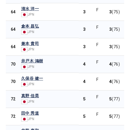
清水 洋一
F
3
3
64
(75)
JPN
倉本 昌弘
F
3
3
64
(75)
JPN
兼本 貴司
F
3
3
64
(75)
JPN
井戸木 鴻樹
F
4
4
70
(76)
JPN
久保谷 健一
F
4
4
70
(76)
JPN
真野 佳晃
F
5
5
72
(77)
JPN
田中 秀道
F
5
5
72
(77)
JPN