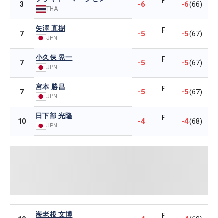
F
-6
-6
3
(66)
THA
矢澤 直樹
F
-5
-5
7
(67)
JPN
小久保 晃一
F
-5
-5
7
(67)
JPN
宮本 勝昌
F
-5
-5
7
(67)
JPN
日下部 光隆
F
-4
-4
10
(68)
JPN
海老根 文博
F