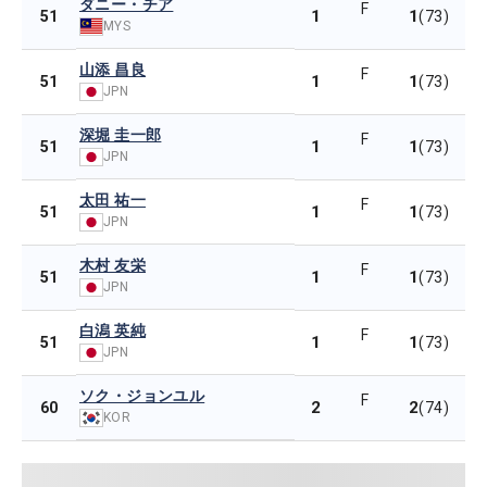
ダニー・チア
F
1
1
51
(73)
MYS
山添 昌良
F
1
1
51
(73)
JPN
深堀 圭一郎
F
1
1
51
(73)
JPN
太田 祐一
F
1
1
51
(73)
JPN
木村 友栄
F
1
1
51
(73)
JPN
白潟 英純
F
1
1
51
(73)
JPN
ソク・ジョンユル
F
2
2
60
(74)
KOR