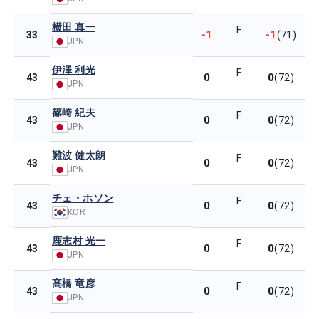
横田 真一
F
-1
-1
33
(71)
JPN
伊澤 利光
F
0
0
43
(72)
JPN
篠崎 紀夫
F
0
0
43
(72)
JPN
難波 健太朗
F
0
0
43
(72)
JPN
チェ・ホソン
F
0
0
43
(72)
KOR
鹿志村 光一
F
0
0
43
(72)
JPN
髙橋 竜彦
F
0
0
43
(72)
JPN