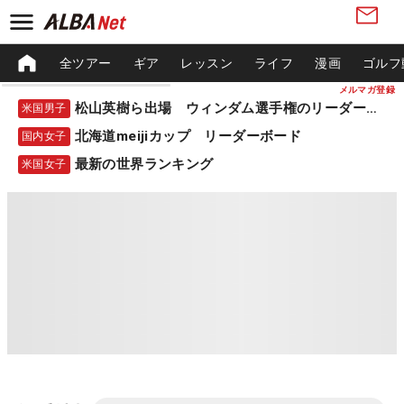
全ツアー
ギア
レッスン
ライフ
漫画
ゴルフ
メルマガ登録
松山英樹ら出場 ウィンダム選手権のリーダーボード
米国男子
北海道meijiカップ リーダーボード
国内女子
最新の世界ランキング
米国女子