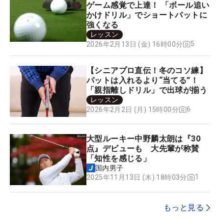
ゲーム感覚で上達！ 「ボール追い
かけドリル」でショートパットに
強くなる
レッスン
5
2026年2月13日 (金) 16時00分
【シニアプロ直伝！冬のコソ練】
パットは入れるより“当てる”！
「親指離しドリル」で出球が揃う
レッスン
6
2026年2月2日 (月) 15時00分
大型ルーキー中野麟太朗は『30
点』デビューも 大先輩が称賛
「知性を感じる」
国内男子
1
2025年11月13日 (木) 18時03分
もっと見る