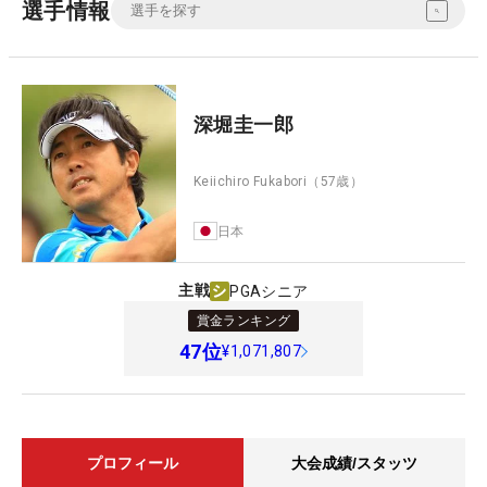
選手情報
深堀圭一郎
Keiichiro Fukabori
（57歳）
日本
主戦
PGAシニア
賞金ランキング
47
位
¥1,071,807
プロフィール
大会成績/スタッツ