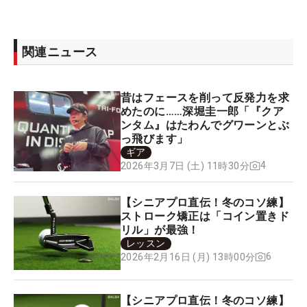
関連ニュース
昔はフェースを削って反発力を求
めたのに……深堀圭一郎「『クア
ンタム』はたわんでグワーンとぶ
っ飛びます」
ギア
4
2026年3月7日 (土) 11時30分
【シニアプロ直伝！冬のコソ練】
ストローク矯正は「コイン置きド
リル」が最強！
レッスン
6
2026年2月16日 (月) 13時00分
【シニアプロ直伝！冬のコソ練】