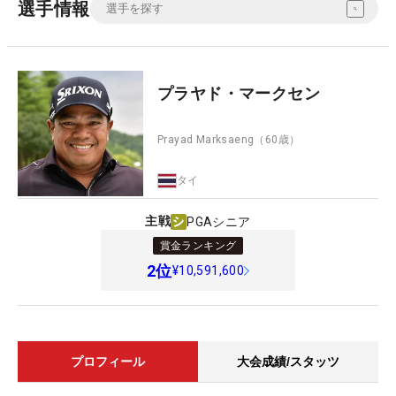
選手情報
プラヤド・マークセン
Prayad Marksaeng
（60歳）
タイ
主戦
PGAシニア
賞金ランキング
2
位
¥10,591,600
プロフィール
大会成績/スタッツ