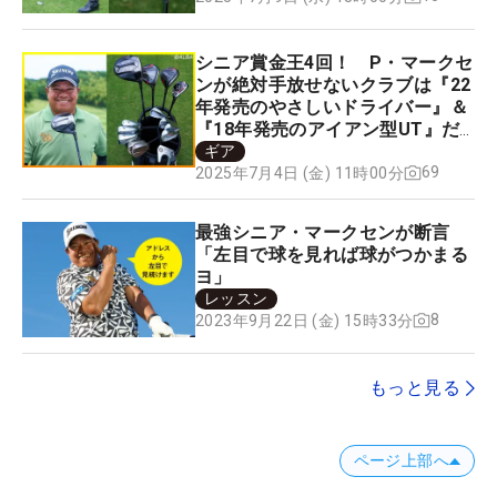
シニア賞金王4回！ P・マークセ
ンが絶対手放せないクラブは『22
年発売のやさしいドライバー』＆
『18年発売のアイアン型UT』だ
った！
ギア
69
2025年7月4日 (金) 11時00分
最強シニア・マークセンが断言
「左目で球を見れば球がつかまる
ヨ」
レッスン
8
2023年9月22日 (金) 15時33分
もっと見る
ページ上部へ