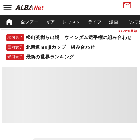
全ツアー
ギア
レッスン
ライフ
漫画
ゴルフ
メルマガ登録
松山英樹ら出場 ウィンダム選手権の組み合わせ
米国男子
北海道meijiカップ 組み合わせ
国内女子
最新の世界ランキング
米国女子