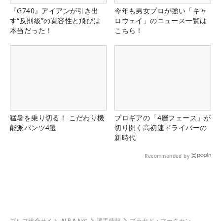
『G740』アイアンが引き出
今年も男女プロが強い「キャ
す“反則級”の寛容性と飛びは
ロウェイ」のニュース一覧は
本当だった！
こちら！
猛暑を乗り切る！ こだわり機
プロギアの「4層フェース」が
能派パンツ4選
切り開く高初速ドライバーの
新時代
Recommended by
ゴルフ総合サイト ALBA Net
選手情報
プラヤド・マークセン