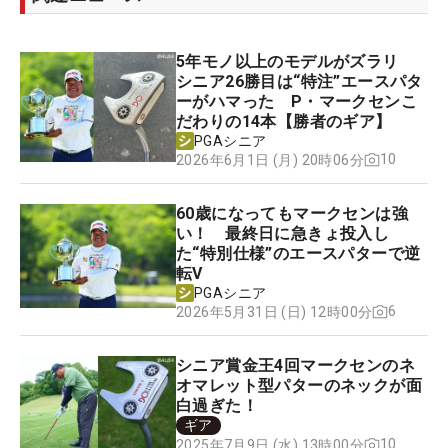
5年モノ以上のモデルがズラリ
シニア26勝目は“特注”エースパタ
ーがハマった P・マークセンこ
だわりの14本【勝者のギア】
PGAシニア
10
2026年6月1日 (月) 20時06分
60歳になってもマークセンは強
い！ 最終日に急きょ投入し
た“特別仕様”のエースパターで逆
転V
PGAシニア
6
2026年5月31日 (日) 12時00分
シニア賞金王4回マークセンのネ
オマレット型パターのネックが面
白過ぎた！
ギア
10
2025年7月9日 (水) 13時00分