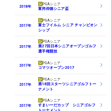
PGAシニア
2018
年
富邦仰徳シニア盃
PGAシニア
富士フイルム シニア チャンピオン
2017
年
シップ
PGAシニア
第27回日本シニアオープンゴルフ
2017
年
選手権競技
PGAシニア
2017
年
コマツオープン2017
PGAシニア
第18回スターツシニアゴルフトー
2017
年
ナメント
PGAシニア
すまいーだカップ シニアゴルフ
2017
年
トーナメント