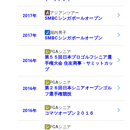
アジアンツアー
2017
年
SMBCシンガポールオープン
国内男子
2017
年
SMBCシンガポールオープン
PGAシニア
第５５回日本プロゴルフシニア選
2016
年
手権大会 住友商事・サミットカッ
プ
PGAシニア
第２６回日本シニアオープンゴル
2016
年
フ選手権競技
PGAシニア
2016
年
コマツオープン２０１６
PGAシニア