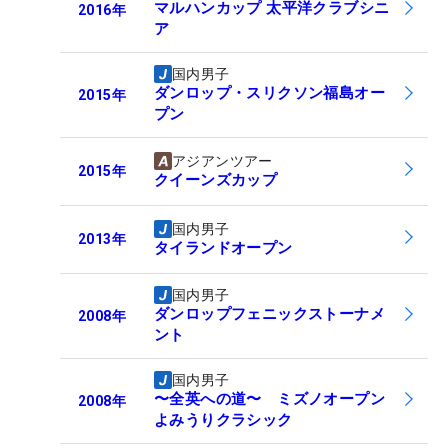
マルハンカップ 太平洋クラブシニ
2016
年
ア
国内男子
ダンロップ・スリクソン福島オー
2015
年
プン
アジアンツアー
2015
年
クイーンズカップ
国内男子
2013
年
タイランドオープン
国内男子
ダンロップフェニックストーナメ
2008
年
ント
国内男子
〜全英への道〜 ミズノオープン
2008
年
よみうりクラシック