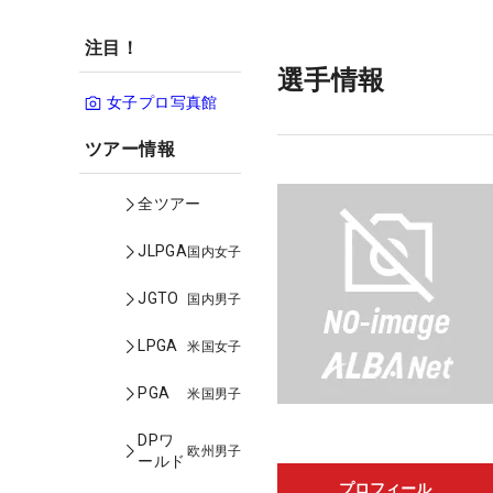
注目！
選手情報
女子プロ写真館
ツアー情報
全ツアー
JLPGA
国内女子
JGTO
国内男子
LPGA
米国女子
PGA
米国男子
DPワ
欧州男子
ールド
プロフィール