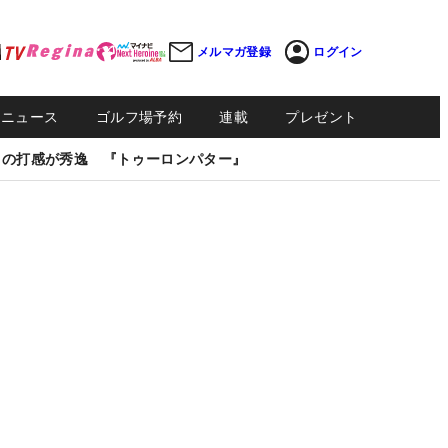
メルマガ登録
ログイン
Sニュース
ゴルフ場予約
連載
プレゼント
しの打感が秀逸 『トゥーロンパター』