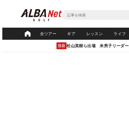
全ツアー
ギア
レッスン
ライフ
松山英樹ら出場 米男子リーダー
注目