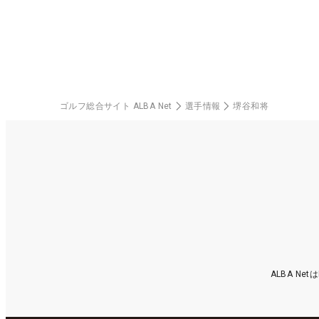
ゴルフ総合サイト ALBA Net
選手情報
堺谷和将
ALBA N