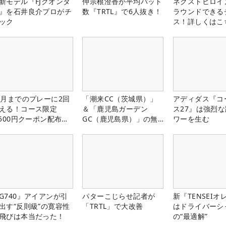
新モデル『FJクオンタ
仲宗根澄香が平均パット
ネクストヒロイ
』を石井良介プロがチ
数『TRTL』で6人抜き！
ラウンドできる
ック
ス！詳しくはこ
1月までのプレーに2回
「潮来CC（茨城県）」
アディダス『コ
える！コース限定
＆「鹿児島ガーデン
ス27』は強烈
,500円クーポン配布
GC（鹿児島県）」の無
ワーを生む
！
料プレー券が当たる！！
G740』アイアンが引
パターこじらせ記者が
新『TENSEIオ
出す“反則級”の寛容性
「TRTL」で大改善
はドライバーシ
飛びは本当だった！
の“最適解”