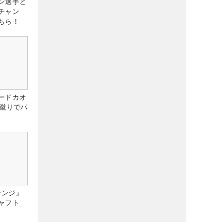
ン選手と
チャン
ちら！
ードカオ
な蹴りでパ
レンジ』
ャフト