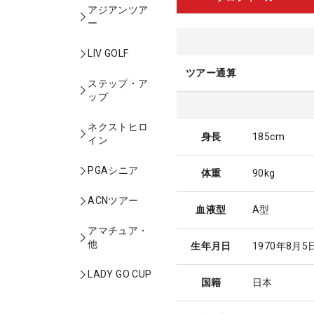
アジアンツア
ー
LIV GOLF
ツアー通算
ステップ・ア
ップ
ネクストヒロ
身長
185cm
イン
PGAシニア
体重
90kg
ACNツアー
血液型
A型
アマチュア・
他
生年月日
1970年8月5
LADY GO CUP
国籍
日本