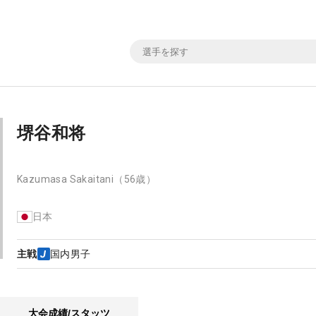
堺谷和将
Kazumasa Sakaitani
（56歳）
日本
主戦
国内男子
大会成績/スタッツ