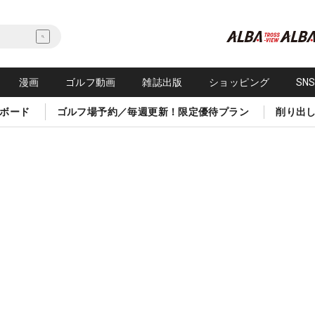
漫画
ゴルフ動画
雑誌出版
ショッピング
SN
ボード
ゴルフ場予約／毎週更新！限定優待プラン
削り出