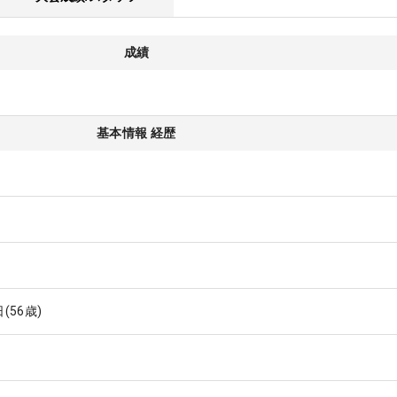
成績
基本情報 経歴
日
(56歳)