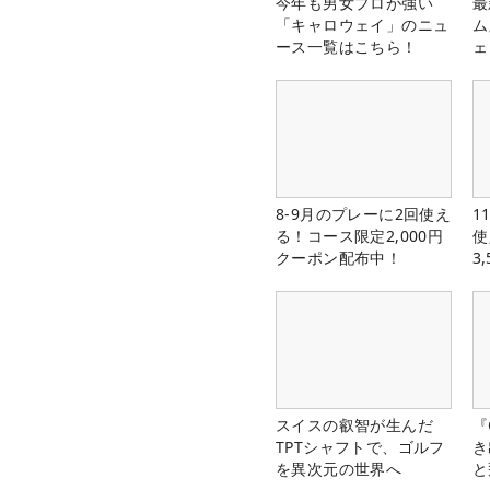
今年も男女プロが強い
最
「キャロウェイ」のニュ
ム
ース一覧はこちら！
ェ
8-9月のプレーに2回使え
1
る！コース限定2,000円
使
クーポン配布中！
3
中
スイスの叡智が生んだ
『
TPTシャフトで、ゴルフ
き
を異次元の世界へ
と