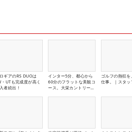
ロギアのRS DUOは
インター5分、都心から
ゴルフの熱狂を
W・UTも完成度が高く
60分のフラットな美観コ
仕事。｜スタッ
入者続出！
ース。大栄カントリー俱
楽部（千葉県）