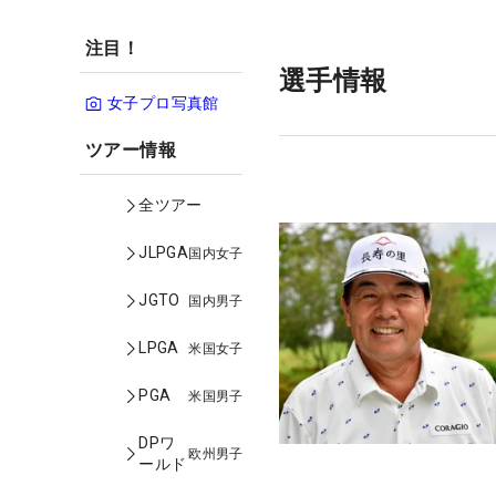
注目！
選手情報
女子プロ写真館
ツアー情報
全ツアー
JLPGA
国内女子
JGTO
国内男子
LPGA
米国女子
PGA
米国男子
DPワ
欧州男子
ールド