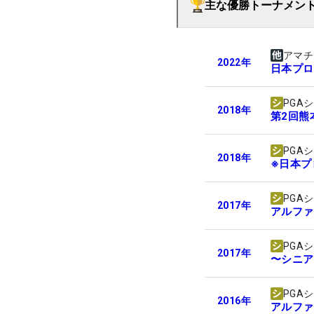
主な優勝トーナメン
アマチ
2022
年
日本プロ
PGA
2018
年
第2回熊
PGA
2018
年
※日本プ
PGA
2017
年
アルファ
PGA
2017
年
〜シニアを
PGA
2016
年
アルファ