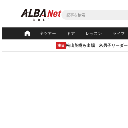
全ツアー
ギア
レッスン
ライフ
松山英樹ら出場 米男子リーダー
注目