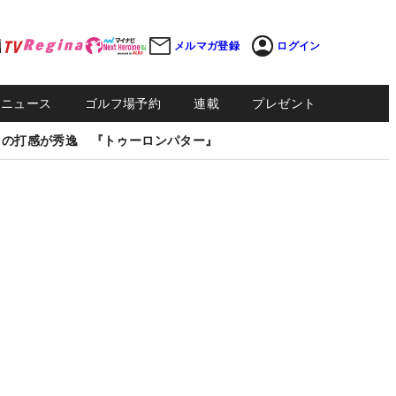
メルマガ登録
ログイン
Sニュース
ゴルフ場予約
連載
プレゼント
しの打感が秀逸 『トゥーロンパター』