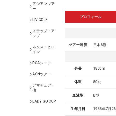
アジアンツア
ー
プロフィール
LIV GOLF
ステップ・ア
ップ
ツアー通算
日本6勝
ネクストヒロ
イン
PGAシニア
身長
180cm
ACNツアー
体重
80kg
アマチュア・
他
血液型
B型
LADY GO CUP
生年月日
1955年7月2