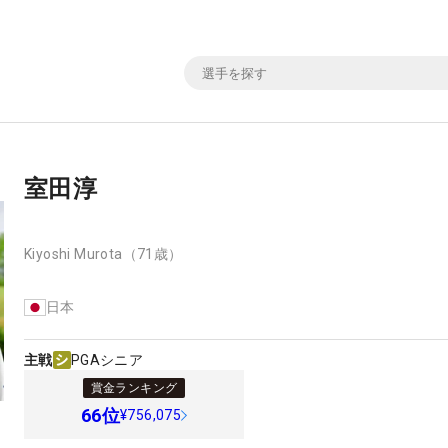
室田淳
Kiyoshi Murota
（71歳）
日本
主戦
PGAシニア
賞金ランキング
66
位
¥756,075