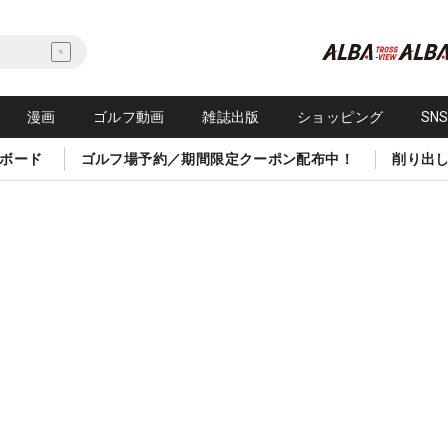
漫画
ゴルフ動画
雑誌出版
ショッピング
SN
ボード
ゴルフ場予約／期間限定クーポン配布中！
削り出