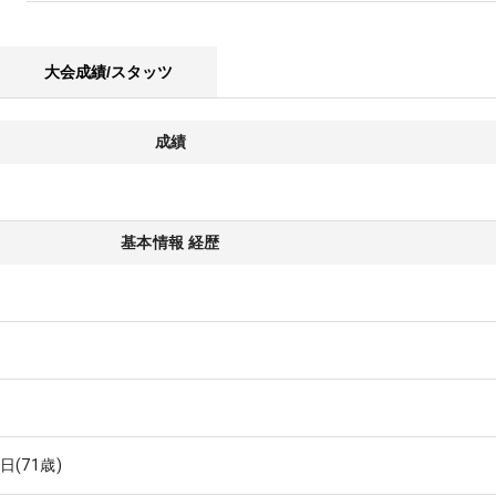
大会成績/スタッツ
成績
基本情報 経歴
6日
(71歳)