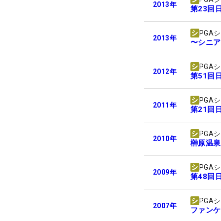
2013
年
第23回
PGA
2013
年
〜シニアを
PGA
2012
年
第51回
PGA
2011
年
第21回
PGA
2010
年
榊原温泉
PGA
2009
年
第48回
PGA
2007
年
ファンケ