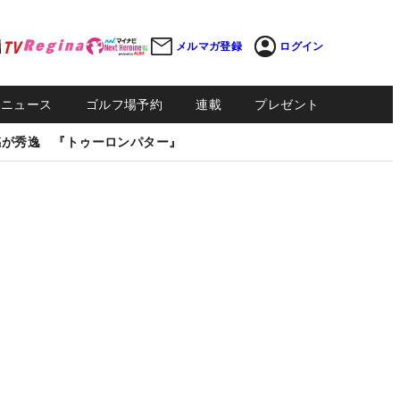
メルマガ登録
ログイン
Sニュース
ゴルフ場予約
連載
プレゼント
感が秀逸 『トゥーロンパター』