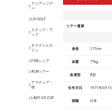
アジアンツア
ー
LIV GOLF
ツアー通算
ステップ・ア
ップ
ネクストヒロ
身長
177cm
イン
PGAシニア
体重
77kg
ACNツアー
血液型
A型
アマチュア・
他
生年月日
1971年5月1
LADY GO CUP
国籍
日本