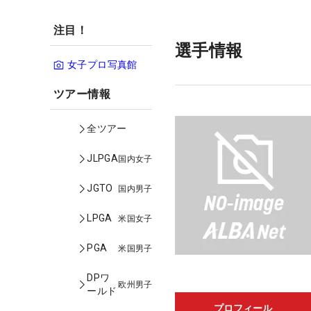
注目！
選手情報
女子プロ写真館
ツアー情報
全ツアー
JLPGA
国内女子
JGTO
国内男子
LPGA
米国女子
PGA
米国男子
DPワ
欧州男子
ールド
プロフィール