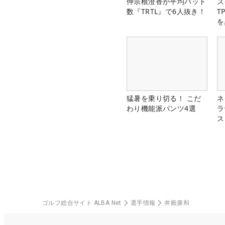
仲宗根澄香が平均パット
ス
数『TRTL』で6人抜き！
T
を
猛暑を乗り切る！ こだ
ネ
わり機能派パンツ4選
ラ
ス
ゴルフ総合サイト ALBA Net
選手情報
井殿康和