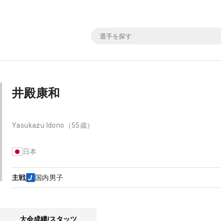
井殿康和
Yasukazu Idono
（55歳）
日本
主戦
国内男子
大会成績/スタッツ