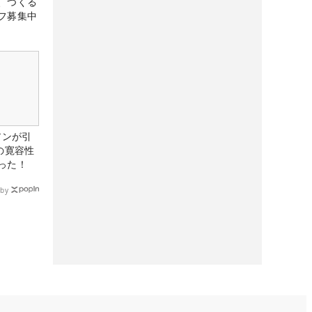
、つくる
フ募集中
アンが引
の寛容性
った！
by