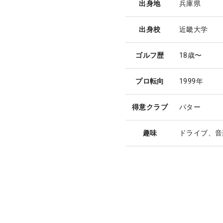
出身地
兵庫県
出身校
近畿大学
ゴルフ歴
18歳〜
プロ転向
1999年
得意クラブ
パター
趣味
ドライブ、音