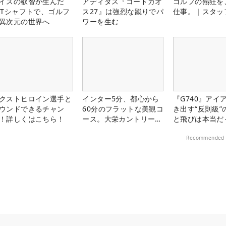
イスの叡智が生んだ
アディダス『コードカオ
ゴルフの熱狂を
PTシャフトで、ゴルフ
ス27』は強烈な蹴りでパ
仕事。｜スタッ
異次元の世界へ
ワーを生む
クストヒロイン選手と
インター5分、都心から
『G740』アイ
ウンドできるチャン
60分のフラットな美観コ
き出す“反則級”
！詳しくはこちら！
ース。大栄カントリー俱
と飛びは本当だ
楽部（千葉県）
Recommended 