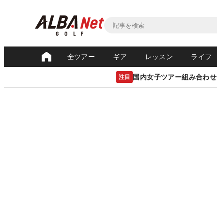
全ツアー
ギア
レッスン
ライフ
国内女子ツアー組み合わせ
注目