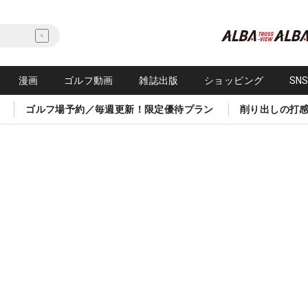
漫画
ゴルフ動画
雑誌出版
ショッピング
SN
ゴルフ場予約／毎週更新！限定優待プラン
削り出しの打