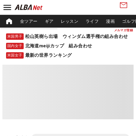
全ツアー
ギア
レッスン
ライフ
漫画
ゴルフ
メルマガ登録
松山英樹ら出場 ウィンダム選手権の組み合わせ
米国男子
北海道meijiカップ 組み合わせ
国内女子
最新の世界ランキング
米国女子