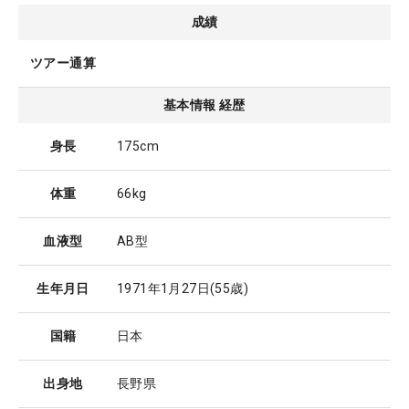
成績
ツアー通算
基本情報 経歴
身長
175cm
体重
66kg
血液型
AB型
生年月日
1971年1月27日
(55歳)
国籍
日本
出身地
長野県