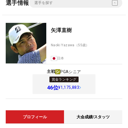
選手情報
矢澤直樹
Naoki Yazawa
（55歳）
日本
主戦
PGAシニア
賞金ランキング
46
位
¥1,175,883
プロフィール
大会成績/スタッツ